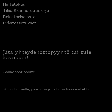
Hintatakuu
Tilaa Skanno-uutiskirje
Rekisteriseloste
Evästeasetukset
Jätä yhteydenottopyyntö tai tule
käymään!
Sähköpostiosoite
(Pakollinen)
Kirjoita
meille,
pyydä
tarjousta
tai