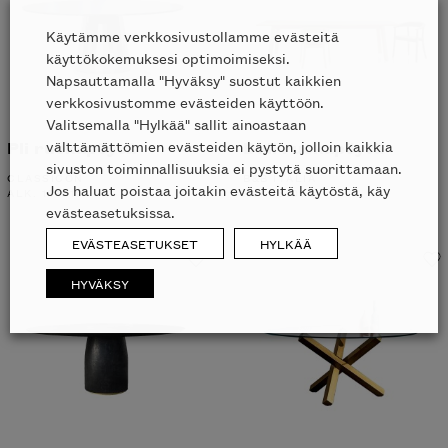
Käytämme verkkosivustollamme evästeitä
käyttökokemuksesi optimoimiseksi.
Napsauttamalla "Hyväksy" suostut kaikkien
verkkosivustomme evästeiden käyttöön.
Valitsemalla "Hylkää" sallit ainoastaan
välttämättömien evästeiden käytön, jolloin kaikkia
Pli ruokapöytä
Bull ruokapöytä
sivuston toiminnallisuuksia ei pystytä suorittamaan.
CLASSICON
B&B ITALIA
Jos haluat poistaa joitakin evästeitä käytöstä, käy
ALK.
10191
€
ALK.
5109
€
evästeasetuksissa.
EVÄSTEASETUKSET
HYLKÄÄ
HYVÄKSY