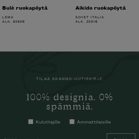
Bulè ruokapöytä
Aikido ruokapöytä
LEMA
SOVET ITALIA
ALK.
8383
€
ALK.
2591
€
TILAA SKANNO-UUTISKIRJE
100% designia. 0%
spämmiä.
Kuluttajille
Ammattilaisille