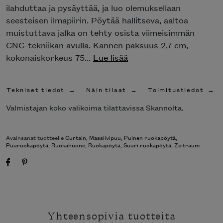
ilahduttaa ja pysäyttää, ja luo olemuksellaan
seesteisen ilmapiirin. Pöytää hallitseva, aaltoa
muistuttava jalka on tehty osista viimeisimmän
CNC-tekniikan avulla. Kannen paksuus 2,7 cm,
kokonaiskorkeus 75...
Lue lisää
Tekniset tiedot
Näin tilaat
Toimitustiedot
Valmistajan koko valikoima tilattavissa Skannolta.
Avainsanat tuotteelle
Curtain
,
Massiivipuu
,
Puinen ruokapöytä
,
Puuruokapöytä
,
Ruokahuone
,
Ruokapöytä
,
Suuri ruokapöytä
,
Zeitraum
Yhteensopivia tuotteita