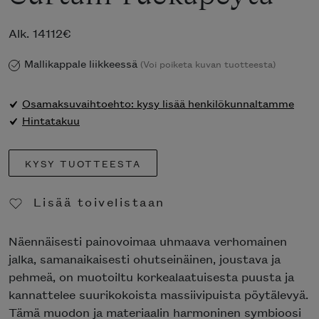
Alk.
14112
€
Mallikappale liikkeessä
(Voi poiketa kuvan tuotteesta)
Osamaksuvaihtoehto: kysy lisää henkilökunnaltamme
Hintatakuu
KYSY TUOTTEESTA
Lisää toivelistaan
Poista toivelistasta
Näennäisesti painovoimaa uhmaava verhomainen
jalka, samanaikaisesti ohutseinäinen, joustava ja
pehmeä, on muotoiltu korkealaatuisesta puusta ja
kannattelee suurikokoista massiivipuista pöytälevyä.
Tämä muodon ja materiaalin harmoninen symbioosi