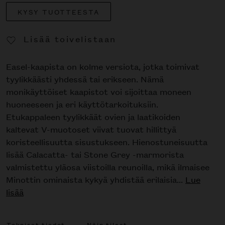
KYSY TUOTTEESTA
Lisää toivelistaan
Poista toivelistasta
Easel-kaapista on kolme versiota, jotka toimivat
tyylikkäästi yhdessä tai erikseen. Nämä
monikäyttöiset kaapistot voi sijoittaa moneen
huoneeseen ja eri käyttötarkoituksiin.
Etukappaleen tyylikkäät ovien ja laatikoiden
kaltevat V-muotoset viivat tuovat hillittyä
koristeellisuutta sisustukseen. Hienostuneisuutta
lisää Calacatta- tai Stone Grey -marmorista
valmistettu yläosa viistoilla reunoilla, mikä ilmaisee
Minottin ominaista kykyä yhdistää erilaisia...
Lue
lisää
Tekniset tiedot
Näin tilaat