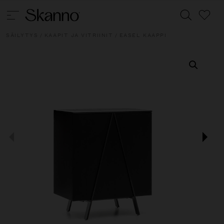
SÄILYTYS
/
KAAPIT JA VITRIINIT
/ EASEL KAAPPI
Haku
Type 2 or more characters for results.