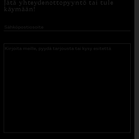
Jätä yhteydenottopyyntö tai tule
käymään!
Sähköpostiosoite
(Pakollinen)
Kirjoita
meille,
pyydä
tarjousta
tai
kysy
esitettä