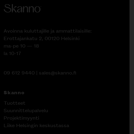
Avoinna kuluttajille ja ammattilaisille:
Erottajankatu 2, 00120 Helsinki
ma-pe 10 — 18
la 10-17
09 612 9440
|
sales@skanno.fi
Skanno
Tuotteet
Suunnittelupalvelu
Projektimyynti
Liike Helsingin keskustassa