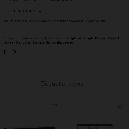
Toimitustiedot
Valmistajan koko valikoima tilattavissa Skannolta.
Avainsanat tuotteelle
Easel
,
Italialainen
,
Kaapistot
,
Kaapit
,
Kaappi
,
Minotti
,
Nendo
,
Olohuone
,
Säilytys
,
Säilytyskalusteet
Tutustu myös