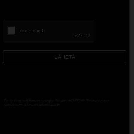
CAPTCHA
Tämän sivun lomakkeet on suojannut Googlen reCAPTCHA. Tutustu palvelun
käyttöehtoihin
ja
tietosuojalausekkeeseen