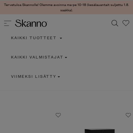
Tervetuloa Skannolle! Olemme avoinna ma-pe 10-18 (kesälauantait suljettu 1.8.
saakka).
KAIKKI TUOTTEET
Haku
KAIKKI VALMISTAJAT
Type 2 or more characters for results.
VIIMEKSI LISÄTTY