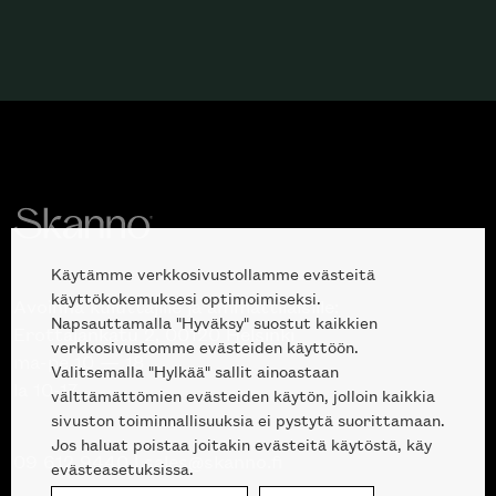
Käytämme verkkosivustollamme evästeitä
käyttökokemuksesi optimoimiseksi.
Avoinna kuluttajille ja ammattilaisille:
Napsauttamalla "Hyväksy" suostut kaikkien
Erottajankatu 2, 00120 Helsinki
verkkosivustomme evästeiden käyttöön.
ma-pe 10 — 18
Valitsemalla "Hylkää" sallit ainoastaan
la 10-17
välttämättömien evästeiden käytön, jolloin kaikkia
sivuston toiminnallisuuksia ei pystytä suorittamaan.
Jos haluat poistaa joitakin evästeitä käytöstä, käy
09 612 9440
|
sales@skanno.fi
evästeasetuksissa.