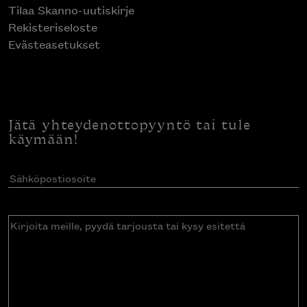
Tilaa Skanno-uutiskirje
Rekisteriseloste
Evästeasetukset
Jätä yhteydenottopyyntö tai tule
käymään!
Sähköpostiosoite
(Pakollinen)
Kirjoita
meille,
pyydä
tarjousta
tai
kysy