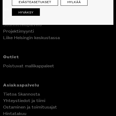
EVÄSTEASETUKSET
HYLKÄÄ
Skanno
HYVÄKSY
Tuotteet
Suunnittelupalvelu
Projektimyynti
Liike Helsingin keskustassa
Outlet
Poistuvat mallikappaleet
Asiakaspalvelu
Tietoa Skannosta
Yhteystiedot ja tiimi
Ostaminen ja toimitusajat
Hintatakuu