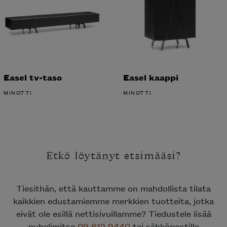
Easel tv-taso
Easel kaappi
MINOTTI
MINOTTI
Etkö löytänyt etsimääsi?
Tiesithän, että kauttamme on mahdollista tilata
kaikkien edustamiemme merkkien tuotteita, jotka
eivät ole esillä nettisivuillamme? Tiedustele lisää
puhelimitse
09 612 9440
tai sähköpostilla