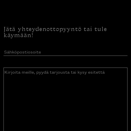
Jätä yhteydenottopyyntö tai tule
käymään!
Sähköpostiosoite
(Pakollinen)
Kirjoita
meille,
pyydä
tarjousta
tai
kysy
esitettä