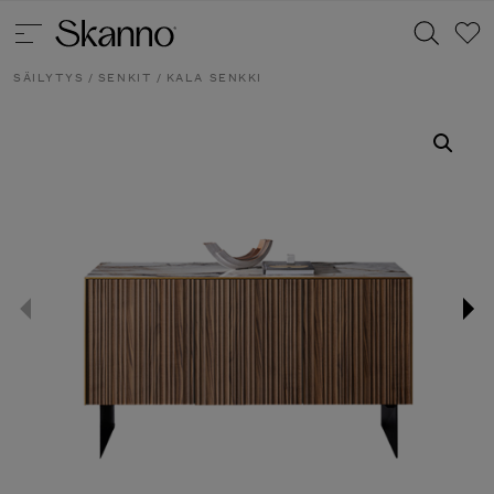
SÄILYTYS
/
SENKIT
/ KALA SENKKI
Haku
Type 2 or more characters for results.