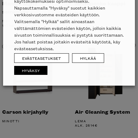
käyttökokemuksesi optimoimiseksi.
Mamba Light
Archipenko kaappi
Napsauttamalla "Hyväksy" suostut kaikkien
seinähylly
MINOTTI
verkkosivustomme evästeiden käyttöön.
Valitsemalla "Hylkää" sallit ainoastaan
MDF ITALIA
1476
€
välttämättömien evästeiden käytön, jolloin kaikkia
sivuston toiminnallisuuksia ei pystytä suorittamaan.
Jos haluat poistaa joitakin evästeitä käytöstä, käy
Liikkeessä
evästeasetuksissa.
EVÄSTEASETUKSET
HYLKÄÄ
HYVÄKSY
Carson kirjahylly
Air Cleaning System
MINOTTI
LEMA
ALK.
2614
€