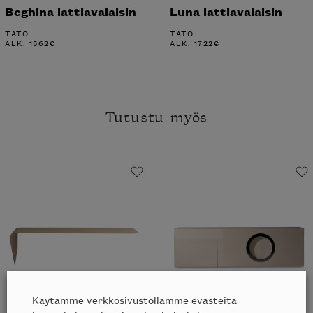
Beghina lattiavalaisin
Luna lattiavalaisin
TATO
TATO
ALK.
1562
€
ALK.
1722
€
Tutustu myös
Käytämme verkkosivustollamme evästeitä