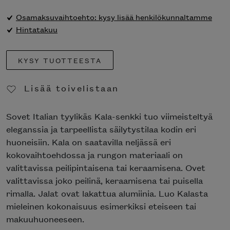
Osamaksuvaihtoehto: kysy lisää henkilökunnaltamme
Hintatakuu
KYSY TUOTTEESTA
Lisää toivelistaan
Poista toivelistasta
Sovet It
alian tyylikäs Kala-senkki tuo viimeisteltyä
eleganssia ja tarpeellista säilytystilaa kodin eri
huoneisiin. Kala on saatavilla neljässä eri
kokovaihtoehdossa ja rungon materiaali on
valittavissa peilipintaisena tai keraamisena. Ovet
valittavissa joko peilinä, keraamisena tai puisella
rimalla. Jalat ovat lakattua alumiinia. Luo Kalasta
mieleinen kokonaisuus esimerkiksi eteiseen tai
makuuhuoneeseen.