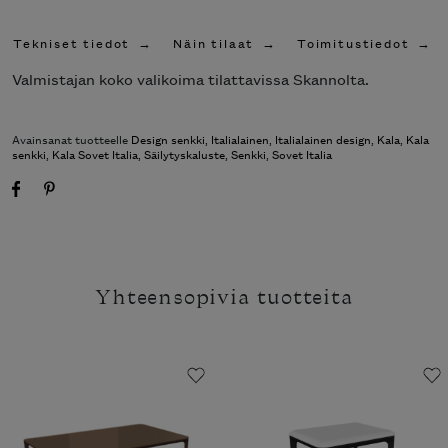
Tekniset tiedot
Näin tilaat
Toimitustiedot
Valmistajan koko valikoima tilattavissa Skannolta.
Avainsanat tuotteelle
Design senkki
,
Italialainen
,
Italialainen design
,
Kala
,
Kala
senkki
,
Kala Sovet Italia
,
Säilytyskaluste
,
Senkki
,
Sovet Italia
Yhteensopivia tuotteita