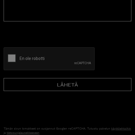
CAPTCHA
Tämän sivun lomakkeet on suojannut Googlen reCAPTCHA. Tutustu palvelun
käyttöehtoihin
ja
tietosuojalausekkeeseen