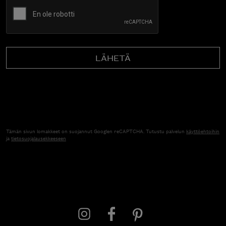
CAPTCHA
Tämän sivun lomakkeet on suojannut Googlen reCAPTCHA. Tutustu palvelun
käyttöehtoihin
ja
tietosuojalausekkeeseen