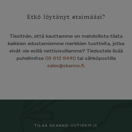
Etkö löytänyt etsimääsi?
Tiesithän, että kauttamme on mahdollista tilata
kaikkien edustamiemme merkkien tuotteita, jotka
eivät ole esillä nettisivuillamme? Tiedustele lisää
puhelimitse
09 612 9440
tai sähköpostilla
sales@skanno.fi
.
TILAA SKANNO-UUTISKIRJE