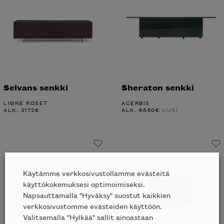
Selvans senkki
Sheraton senkki
LIGNE ROSET
ACERBIS
ALK.
3172
€
ALK.
6650
€
UUSI
Käytämme verkkosivustollamme evästeitä
käyttökokemuksesi optimoimiseksi.
Napsauttamalla "Hyväksy" suostut kaikkien
verkkosivustomme evästeiden käyttöön.
Valitsemalla "Hylkää" sallit ainoastaan