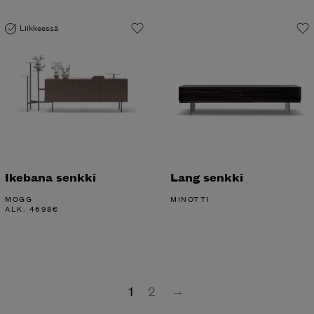
Liikkeessä
Ikebana senkki
Lang senkki
MOGG
MINOTTI
ALK.
4698
€
1
2
→