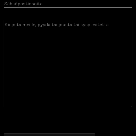
Sähköpostiosoite
(Pakollinen)
Kirjoita
meille,
pyydä
tarjousta
tai
kysy
esitettä