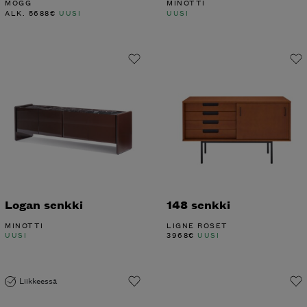
MOGG
MINOTTI
ALK.
5688
€
UUSI
UUSI
Logan senkki
148 senkki
MINOTTI
LIGNE ROSET
UUSI
3968
€
UUSI
Liikkeessä