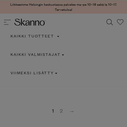
Liikkeemme Helsingin keskustassa palvelee ma–pe 10–18 sekä la 10–17.
Tervetuloa!
KAIKKI TUOTTEET
Haku
KAIKKI VALMISTAJAT
Type 2 or more characters for results.
VIIMEKSI LISÄTTY
1
2
→