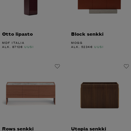
Otto lipasto
Block senkki
MDF ITALIA
MOGG
ALK.
8712
€
UUSI
ALK.
5234
€
UUSI
Rows senkki
Utopia senkki