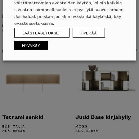
välttämättömien evästeiden käytön, jolloin kaikkia
sivuston toiminnallisuuksia ei pystytä suorittamaan.
Lullaby yöpöytä
Lullaby lipasto
Jos haluat poistaa joitakin evästeitä käytöstä, käy
evästeasetuksissa.
LEMA
LEMA
ALK.
2145
€
ALK.
5306
€
EVÄSTEASETUKSET
HYLKÄÄ
HYVÄKSY
Liikkeessä
Tetrami senkki
Judd Base kirjahylly
B&B ITALIA
MOGG
ALK.
8263
€
ALK.
3366
€