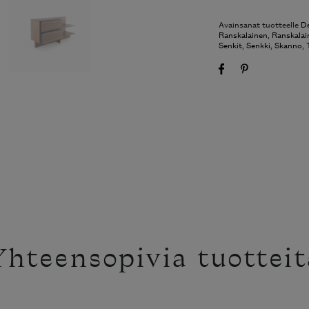
Avainsanat tuotteelle
De
Ranskalainen
,
Ranskalai
Senkit
,
Senkki
,
Skanno
,
Yhteensopivia tuotteit