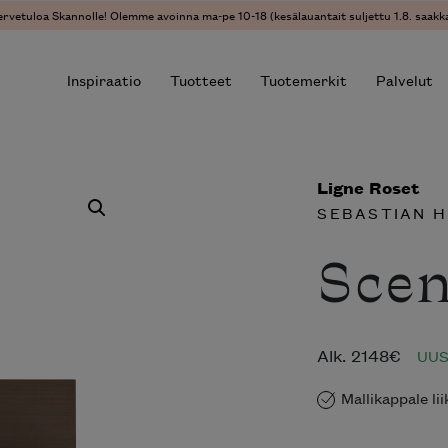
ervetuloa Skannolle! Olemme avoinna ma-pe 10-18 (kesälauantait suljettu 1.8. saakka
Inspiraatio
Tuotteet
Tuotemerkit
Palvelut
Ligne Roset
r results.
SEBASTIAN 
Scen
Alk.
2148
€
UUS
Mallikappale li