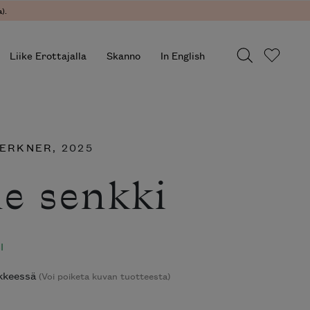
).
Liike Erottajalla
Skanno
In English
HERKNER
, 2025
e senkki
I
ikkeessä
(Voi poiketa kuvan tuotteesta)