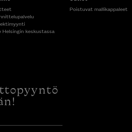
tteet
Poistuvat mallikappaleet
nittelupalvelu
ektimyynti
e Helsingin keskustassa
ottopyyntö
än!