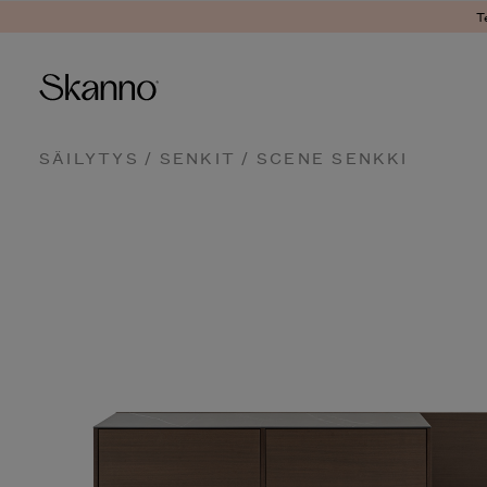
T
Haku
SÄILYTYS
/
SENKIT
/ SCENE SENKKI
Type 2 or more characters fo