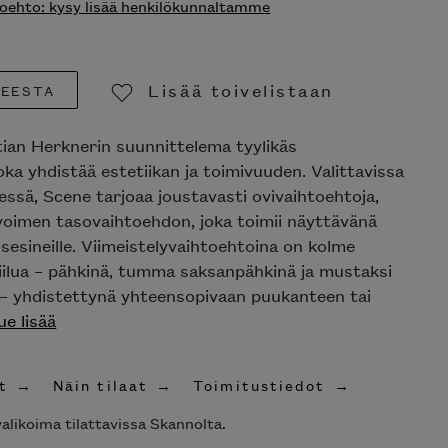
ehto: kysy lisää henkilökunnaltamme
Lisää toivelistaan
TEESTA
Poista toivelistasta
ian Herknerin suunnittelema tyylikäs
joka yhdistää estetiikan ja toimivuuden. Valittavissa
ssä, Scene tarjoaa joustavasti ovivaihtoehtoja,
avoimen tasovaihtoehdon, joka toimii näyttävänä
sesineille. Viimeistelyvaihtoehtoina on kolme
iilua – pähkinä, tumma saksanpähkinä ja mustaksi
 – yhdistettynä yhteensopivaan puukanteen tai
ue lisää
t
Näin tilaat
Toimitustiedot
alikoima tilattavissa Skannolta.