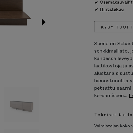
Osamaksuvaihto
Hintatakuu
KYSY TUOT
Scene on Sebast
senkkimallisto, 
kahdessa leveyde
laatikostoja ja 
alustana sisustu
hienostunutta v
petsattu saarni
keraamiseen...
L
Tekniset tiedo
Valmistajan koko v