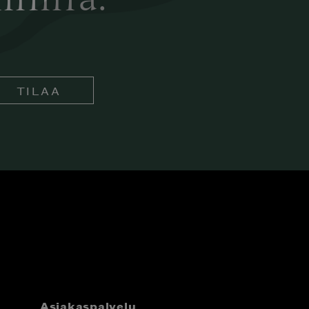
ämmiä.
TILAA
Asiakaspalvelu