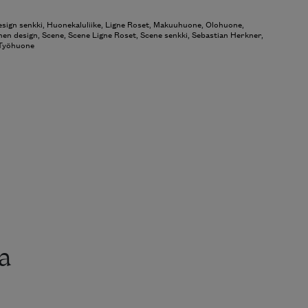
sign senkki
,
Huonekaluliike
,
Ligne Roset
,
Makuuhuone
,
Olohuone
,
nen design
,
Scene
,
Scene Ligne Roset
,
Scene senkki
,
Sebastian Herkner
,
Työhuone
a