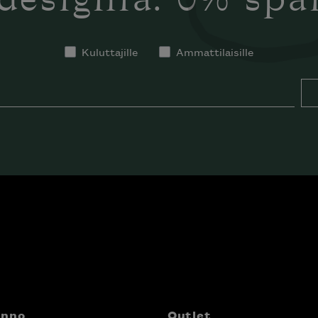
designia. 0% sp
Kuluttajille
Ammattilaisille
anno
Outlet