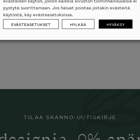
evästeiden käytön, jolloin kaikkia sivuston toiminnallisuuksia ei
pystytä suorittamaan. Jos haluat poistaa joitakin evästeitä
inähylly
Dandy vaatekaappi
käytöstä, käy evästeasetuksissa.
 ITALIA
LEMA
EVÄSTEASETUKSET
HYLKÄÄ
HYVÄKSY
09
€
TILAA SKANNO-UUTISKIRJE