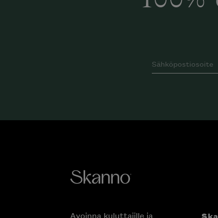
100% 
Avoinna kuluttajille ja
Sk