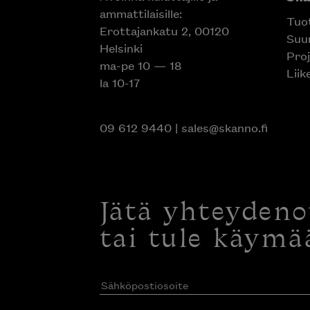
ammattilaisille:
Tuo
Erottajankatu 2, 00120
Suun
Helsinki
Proj
ma-pe 10 — 18
Liik
la 10-17
09 612 9440
|
sales@skanno.fi
Jätä yhteyden
tai tule käymä
Sähköpostiosoite
(Pakollinen)