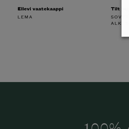
Ellevi vaatekaappi
Tilt se
LEMA
SOVET
ALK.
8