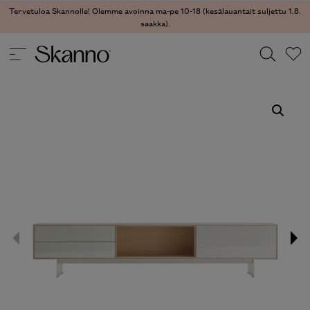
Tervetuloa Skannolle! Olemme avoinna ma-pe 10-18 (kesälauantait suljettu 1.8.
saakka).
SÄILYTYS
/
TV-TASOT
/ OTTO TV-TASO
Haku
Type 2 or more characters for results.