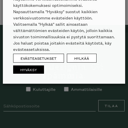
käyttökokemuksesi optimoimiseksi.
Napsauttamalla "Hyväksy" suostut kaikkien
verkkosivustomme evästeiden käyttöön.
Valitsemalla "Hylkää" sallit ainoastaan
välttämättömien evästeiden käytön, jolloin kaikkia
sivuston toiminnallisuuksia ei pystytä suorittamaan.
Jos haluat poistaa joitakin evästeitä käytöstä, käy
evästeasetuksissa.
TILAA SKANNO-UUTISKIRJE
EVÄSTEASETUKSET
HYLKÄÄ
100% designia. 0%
HYVÄKSY
spämmiä.
Kuluttajille
Ammattilaisille
TILAA