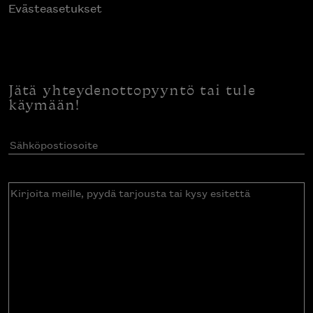
Evästeasetukset
Jätä yhteydenottopyyntö tai tule
käymään!
Sähköpostiosoite
(Pakollinen)
Kirjoita
meille,
pyydä
tarjousta
tai
kysy
esitettä