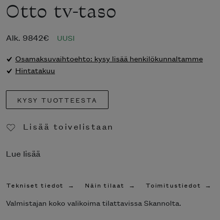
Otto tv-taso
Alk.
9842
€
UUSI
Osamaksuvaihtoehto: kysy lisää henkilökunnaltamme
Hintatakuu
KYSY TUOTTEESTA
Lisää toivelistaan
Poista toivelistasta
Lue lisää
Tekniset tiedot
Näin tilaat
Toimitustiedot
Valmistajan koko valikoima tilattavissa Skannolta.