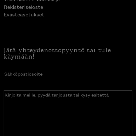
Rekisteriseloste
Evästeasetukset
Jätä yhteydenottopyyntö tai tule
käymään!
Sähköpostiosoite
(Pakollinen)
Kirjoita
meille,
pyydä
tarjousta
tai
kysy