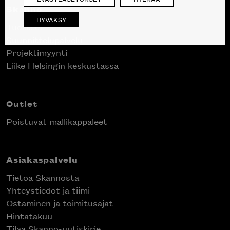
Skanno
HYVÄKSY
Tuotteet
Suunnittelupalvelu
Projektimyynti
Liike Helsingin keskustassa
Outlet
Poistuvat mallikappaleet
Asiakaspalvelu
Tietoa Skannosta
Yhteystiedot ja tiimi
Ostaminen ja toimitusajat
Hintatakuu
Tilaa Skanno-uutiskirje