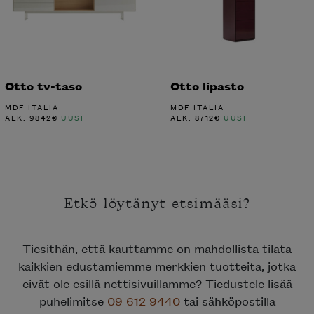
Otto tv-taso
Otto lipasto
MDF ITALIA
MDF ITALIA
ALK.
9842
€
UUSI
ALK.
8712
€
UUSI
Etkö löytänyt etsimääsi?
Tiesithän, että kauttamme on mahdollista tilata
kaikkien edustamiemme merkkien tuotteita, jotka
eivät ole esillä nettisivuillamme? Tiedustele lisää
puhelimitse
09 612 9440
tai sähköpostilla