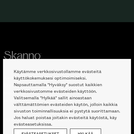
Käytämme verkkosivustollamme evästeitä
Avoinna kuluttajille ja ammattilaisille:
käyttökokemuksesi optimoimiseksi.
Napsauttamalla "Hyväksy" suostut kaikkien
Erottajankatu 2, 00120 Helsinki
verkkosivustomme evästeiden käyttöön.
ma-pe 10 — 18
Valitsemalla "Hylkää" sallit ainoastaan
la 10-17
välttämättömien evästeiden käytön, jolloin kaikkia
sivuston toiminnallisuuksia ei pystytä suorittamaan.
Jos haluat poistaa joitakin evästeitä käytöstä, käy
09 612 9440
|
sales@skanno.fi
evästeasetuksissa.
EVÄSTEASETUKSET
HYLKÄÄ