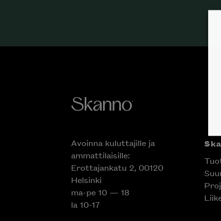
Avoinna kuluttajille ja
Sk
ammattilaisille:
Tuo
Erottajankatu 2, 00120
Suun
Helsinki
Proj
ma-pe 10 — 18
Liik
la 10-17