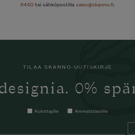
9440
tai sähköpostilla
sales@skanno.fi
.
TILAA SKANNO-UUTISKIRJE
designia. 0% sp
Kuluttajille
Ammattilaisille