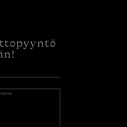
ottopyyntö
än!