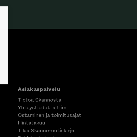
Asiakaspalvelu
Tietoa Skannosta
Yhteystiedot ja tiimi
Ostaminen ja toimitusajat
Hintatakuu
Tilaa Skanno-uutiskirje