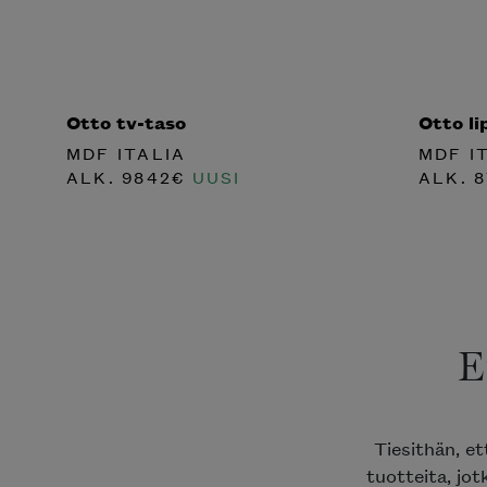
Otto tv-taso
Otto li
MDF ITALIA
MDF I
ALK.
9842
€
UUSI
ALK.
8
E
Tiesithän, e
tuotteita, jot