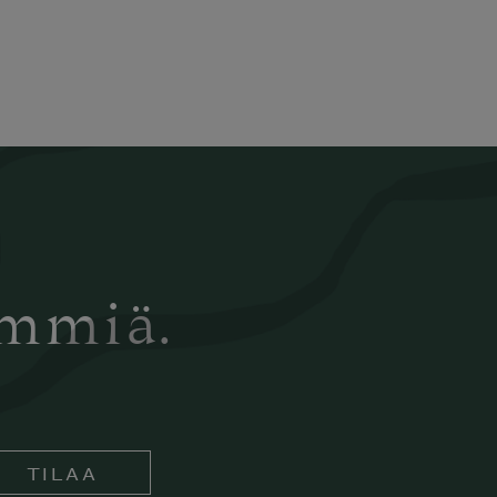
ämmiä.
TILAA