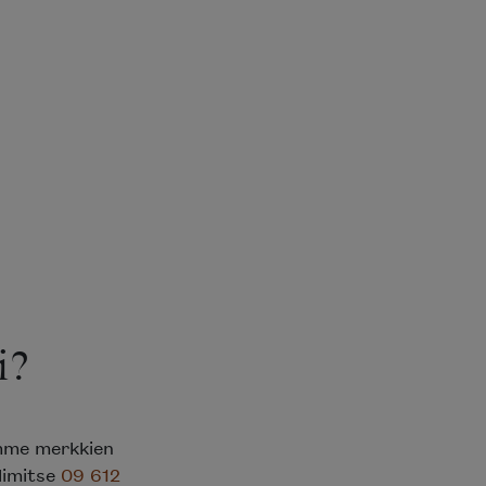
i?
emme merkkien
elimitse
09 612