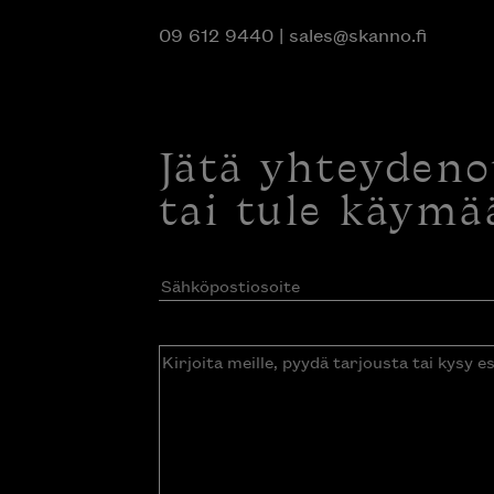
09 612 9440
|
sales@skanno.fi
Jätä yhteyden
tai tule käymä
Sähköpostiosoite
(Pakollinen)
Kirjoita
meille,
pyydä
tarjousta
tai
kysy