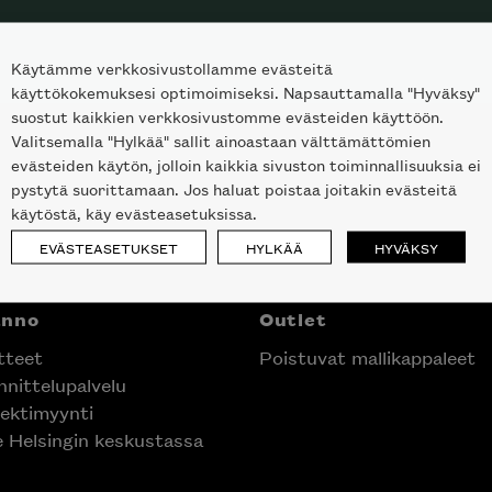
Käytämme verkkosivustollamme evästeitä
käyttökokemuksesi optimoimiseksi. Napsauttamalla "Hyväksy"
suostut kaikkien verkkosivustomme evästeiden käyttöön.
Valitsemalla "Hylkää" sallit ainoastaan välttämättömien
evästeiden käytön, jolloin kaikkia sivuston toiminnallisuuksia ei
pystytä suorittamaan. Jos haluat poistaa joitakin evästeitä
käytöstä, käy evästeasetuksissa.
EVÄSTEASETUKSET
HYLKÄÄ
HYVÄKSY
anno
Outlet
tteet
Poistuvat mallikappaleet
nittelupalvelu
ektimyynti
e Helsingin keskustassa