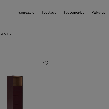
Inspiraatio
Tuotteet
Tuotemerkit
Palvelut
AJAT
r results.