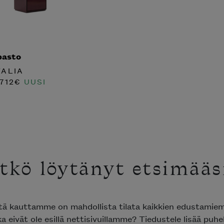
pasto
TALIA
712
€
UUSI
tkö löytänyt etsimääs
ttä kauttamme on mahdollista tilata kaikkien edustami
ka eivät ole esillä nettisivuillamme? Tiedustele lisää puh