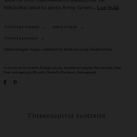
kiiltäväksi lakattu pinta Army Green...
Lue lisää
Tekniset tiedot
Näin tilaat
Toimitustiedot
Valmistajan koko valikoima tilattavissa Skannolta.
Avainsanat tuotteelle
Design pöytä
,
Italialainen pöytä
,
Kahvipöytä
,
Keel
,
Keel sohvapöytä
,
Minotti
,
Rodolfo Dordoni
,
Sohvapöytä
Yhteensopivia tuotteita