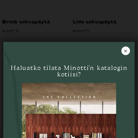
Brink sohvapöytä
Lido sohvapöytä
MINOTTI
MINOTTI
×
Tutustu myös
Haluatko tilata Minotti’n katalogin
kotiisi?