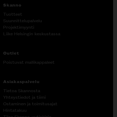
Skanno
Tuotteet
Suunnittelupalvelu
Projektimyynti
Liike Helsingin keskustassa
Outlet
Poistuvat mallikappaleet
Asiakaspalvelu
Tietoa Skannosta
Yhteystiedot ja tiimi
Ostaminen ja toimitusajat
Hintatakuu
Tilaa Skanno-uutiskirje