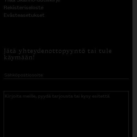
Rekisteriseloste
Evästeasetukset
Jätä yhteydenottopyyntö tai tule
käymään!
Sähköpostiosoite
(Pakollinen)
Kirjoita
meille,
pyydä
tarjousta
tai
kysy