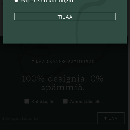
ALK.
1377
€
TILAA SKANNO-UUTISKIRJE
100% designia. 0%
spämmiä.
Kuluttajille
Ammattilaisille
TILAA