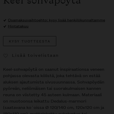
Keel sohvapöytä
Osamaksuvaihtoehto: kysy lisää henkilökunnaltamme
Hintatakuu
KYSY TUOTTEESTA
Lisää toivelistaan
Poista toivelistasta
Keel-sohvapöytä on saanut inspiraationsa veneen
pohjassa olevasta kölistä, joka tehtävä on estää
aluksen ajautumista sivusuunnassa. Sohvapöydän
pyöreän, neliömäisen tai suorakulmaisen kannen
reuna on viistetty 45 asteen kulmaan. Materiaali
on muotoonsa leikattu Dedalus-marmori
(saatavana ko´oissa Ø 120/140 cm, 120x120 cm ja
180x110 cm), mattalakattu eukalyptus tai