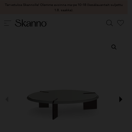
Tervetuloa Skannolle! Olemme avoinna ma-pe 10-18 (kesälauantait suljettu
1.8. saakka).
PÖYDÄT
/
SIVU- JA SOHVAPÖYDÄT
/ KEEL SOHVAPÖYTÄ
Haku
Type 2 or more characters for results.