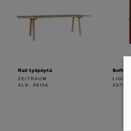
Rail työpöytä
Softwa
ZEITRAUM
LIGNE
ALK.
3815
€
2371
€