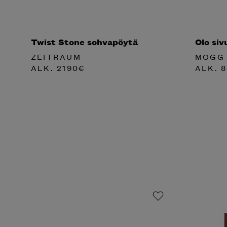
Twist Stone sohvapöytä
Olo siv
ZEITRAUM
MOGG
ALK.
2190
€
ALK.
8