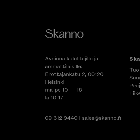
Avoinna kuluttajille ja
Sk
ammattilaisille:
Tuo
Erottajankatu 2, 00120
Suun
Helsinki
Proj
ma-pe 10 — 18
Liik
la 10-17
09 612 9440
|
sales@skanno.fi