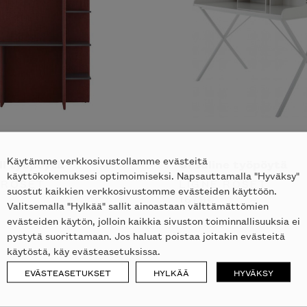
Käytämme verkkosivustollamme evästeitä
ll työpöytä
Ursuline työpöytä
käyttökokemuksesi optimoimiseksi. Napsauttamalla "Hyväksy"
 ROSET
LIGNE ROSET
suostut kaikkien verkkosivustomme evästeiden käyttöön.
1679
€
Valitsemalla "Hylkää" sallit ainoastaan välttämättömien
evästeiden käytön, jolloin kaikkia sivuston toiminnallisuuksia ei
pystytä suorittamaan. Jos haluat poistaa joitakin evästeitä
käytöstä, käy evästeasetuksissa.
EVÄSTEASETUKSET
HYLKÄÄ
HYVÄKSY