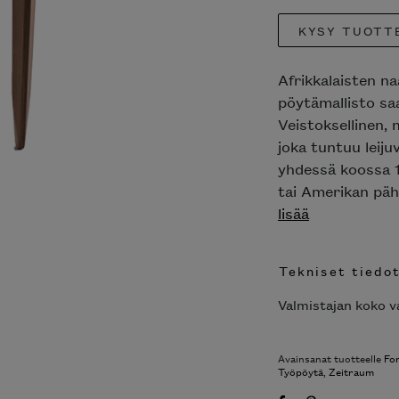
KYSY TUOTT
Afrikkalaisten n
pöytämallisto s
Veistoksellinen, 
joka tuntuu leiju
yhdessä koossa 1
tai Amerikan pähk
lisää
Tekniset tiedo
Valmistajan koko va
Avainsanat tuotteelle
Fo
Työpöytä
,
Zeitraum