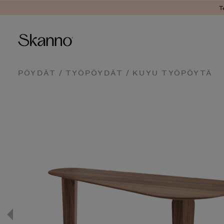
T
Haku
PÖYDÄT
/
TYÖPÖYDÄT
/ KUYU TYÖPÖYTÄ
Type 2 or more characters fo