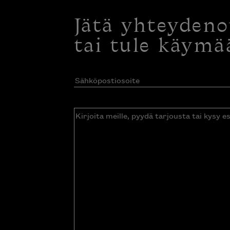
Jätä yhteyden
tai tule käymä
Sähköpostiosoite
(Pakollinen)
Kirjoita
meille,
pyydä
tarjousta
tai
kysy
esitettä