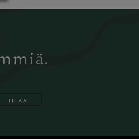
ämmiä.
TILAA