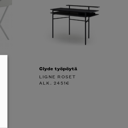
Clyde työpöytä
LIGNE ROSET
ALK.
2451
€