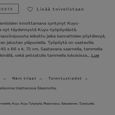
Lisää toivelistaan
EESTA
Poista toivelistasta
aamioiden innoittamana syntynyt Kuyu-
aa nyt täydennystä Kuyu-työpöydästä.
massiivipuusta leikattu jalka kannattelee pöytälevyä,
van jalustan yläpuolella. Työpöytä on saatavilla
45 x 66 x k. 75 cm. Saatavana saarnella, tammella
inällä, sekä petsatulla tammella lukuisissa...
Lue
t
Näin tilaat
Toimitustiedot
likoima tilattavissa Skannolta.
rmstelle
,
Kuyu
,
Kuyu Työpöytä
,
Massiivipuu
,
Saksalainen
,
Työpöydät
,