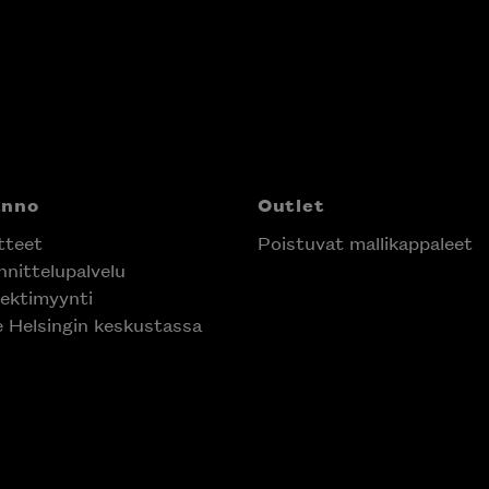
anno
Outlet
tteet
Poistuvat mallikappaleet
nittelupalvelu
ektimyynti
e Helsingin keskustassa