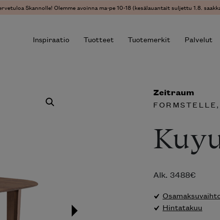
ervetuloa Skannolle! Olemme avoinna ma-pe 10-18 (kesälauantait suljettu 1.8. saakka
Inspiraatio
Tuotteet
Tuotemerkit
Palvelut
Zeitraum
r results.
FORMSTELLE
Kuyu
Alk.
3488
€
Osamaksuvaihtoe
Hintatakuu