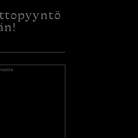
ottopyyntö
än!