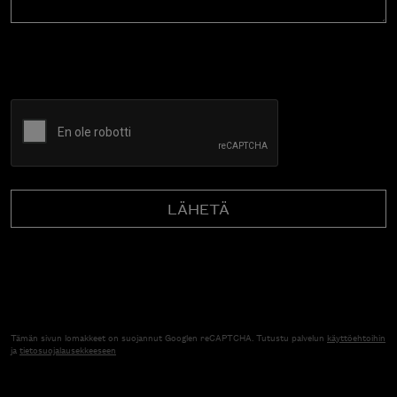
CAPTCHA
Tämän sivun lomakkeet on suojannut Googlen reCAPTCHA. Tutustu palvelun
käyttöehtoihin
ja
tietosuojalausekkeeseen