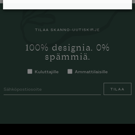
TILAA SKANNO-UUTISKIRJE
100% designia. 0%
spämmiä.
Kuluttajille
Ammattilaisille
TILAA