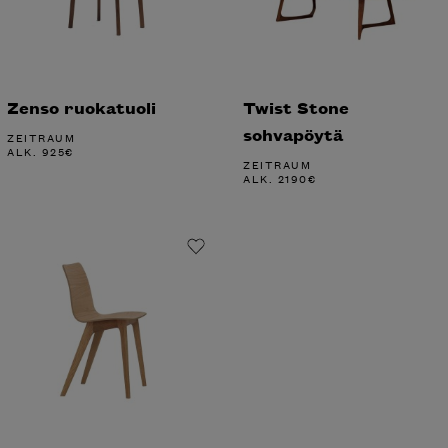
Zenso ruokatuoli
Twist Stone
sohvapöytä
ZEITRAUM
ALK.
925
€
ZEITRAUM
ALK.
2190
€