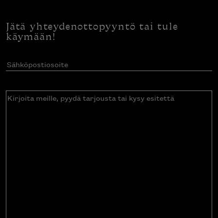
Jätä yhteydenottopyyntö tai tule
käymään!
Sähköpostiosoite
(Pakollinen)
Kirjoita
meille,
pyydä
tarjousta
tai
kysy
esitettä