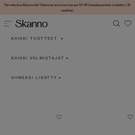
Tervetuloa Skannolle! Olemme avoinna ma-pe 10-18 (kesälauantait suljettu 1.8.
saakka).
KAIKKI TUOTTEET
Haku
KAIKKI VALMISTAJAT
Type 2 or more characters for results.
VIIMEKSI LISÄTTY