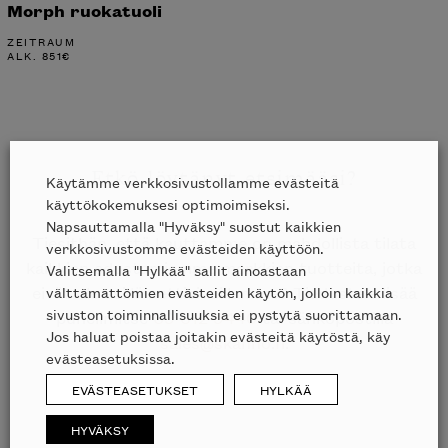
Morph ruokatuoli
ZEITRAUM
ALK.
851
€
Etkö löytänyt etsimääsi?
Käytämme verkkosivustollamme evästeitä
käyttökokemuksesi optimoimiseksi.
Napsauttamalla "Hyväksy" suostut kaikkien
Tiesithän, että kauttamme on mahdollista tilata
verkkosivustomme evästeiden käyttöön.
kaikkien edustamiemme merkkien tuotteita, jotka
Valitsemalla "Hylkää" sallit ainoastaan
välttämättömien evästeiden käytön, jolloin kaikkia
eivät ole esillä nettisivuillamme? Tiedustele lisää
sivuston toiminnallisuuksia ei pystytä suorittamaan.
puhelimitse
09 612 9440
tai sähköpostilla
Jos haluat poistaa joitakin evästeitä käytöstä, käy
sales@skanno.fi
.
evästeasetuksissa.
EVÄSTEASETUKSET
HYLKÄÄ
HYVÄKSY