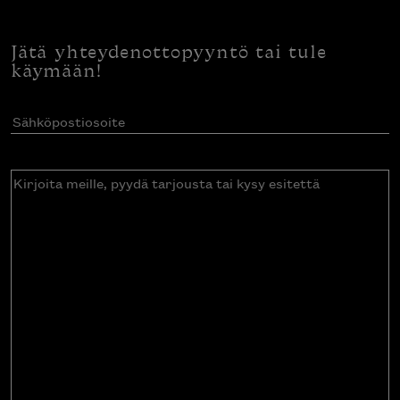
Jätä yhteydenottopyyntö tai tule
käymään!
Sähköpostiosoite
(Pakollinen)
Kirjoita
meille,
pyydä
tarjousta
tai
kysy
esitettä