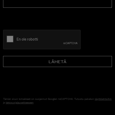
CAPTCHA
Tämän sivun lomakkeet on suojannut Googlen reCAPTCHA. Tutustu palvelun
käyttöehtoihin
ja
tietosuojalausekkeeseen