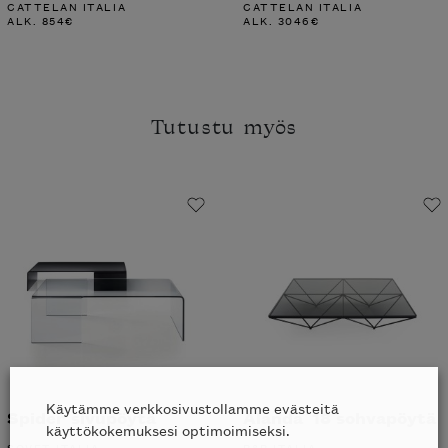
CATTELAN ITALIA
CATTELAN ITALIA
ALK.
854
€
ALK.
3046
€
Tutustu myös
Käytämme verkkosivustollamme evästeitä
Spider sivupöytä
Alanda´18 sohvapöytä
käyttökokemuksesi optimoimiseksi.
SOVET ITALIA
B&B ITALIA