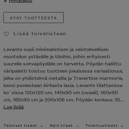
Hintatakuu
KYSY TUOTTEESTA
Lisää toivelistaan
Poista toivelistasta
Levante sopii minimalistisen ja veistoksellisen
muotoilun ystävälle ja tiloihin, joihin erityisesti
suurelle sohvapöydälle on tarvetta. Pöydän hallittu
väripaletti toistuu tuotteen jokaisessa variaatiossa;
jalka on yhdistelmä metallia ja Travertine-marmoria,
kansi puolestaan kirkasta lasia. Levante tilattavissa
ko´oissa 120x120 cm, 140x90 cm (ovaali), 160x90
cm, 182x90 cm ja 200x106 cm. Pöydän korkeus 35...
Lue lisää
Tekniset tiedot
Näin tilaat
Toimitustiedot