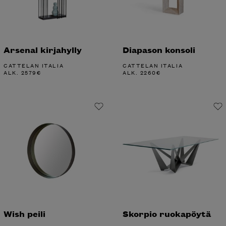
Arsenal kirjahylly
Diapason konsoli
CATTELAN ITALIA
CATTELAN ITALIA
ALK.
2579
€
ALK.
2260
€
Wish peili
Skorpio ruokapöytä