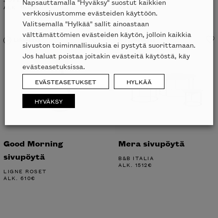
Napsauttamalla "Hyväksy" suostut kaikkien
ALK.
1512
€
ALK.
1812
€
verkkosivustomme evästeiden käyttöön.
Valitsemalla "Hylkää" sallit ainoastaan
välttämättömien evästeiden käytön, jolloin kaikkia
Liikkeessä
Liikkeessä
sivuston toiminnallisuuksia ei pystytä suorittamaan.
Jos haluat poistaa joitakin evästeitä käytöstä, käy
evästeasetuksissa.
EVÄSTEASETUKSET
HYLKÄÄ
HYVÄKSY
Good Morning
Mera sivupöytä
sivupöytä
B&B ITALIA
ALK.
1512
€
LIGNE ROSET
ALK.
610
€