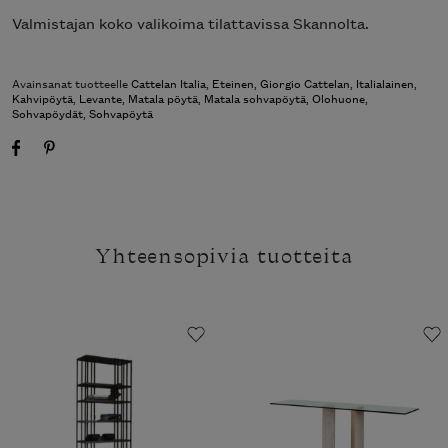
Valmistajan koko valikoima tilattavissa Skannolta.
Avainsanat tuotteelle
Cattelan Italia
,
Eteinen
,
Giorgio Cattelan
,
Italialainen
,
Kahvipöytä
,
Levante
,
Matala pöytä
,
Matala sohvapöytä
,
Olohuone
,
Sohvapöydät
,
Sohvapöytä
Yhteensopivia tuotteita