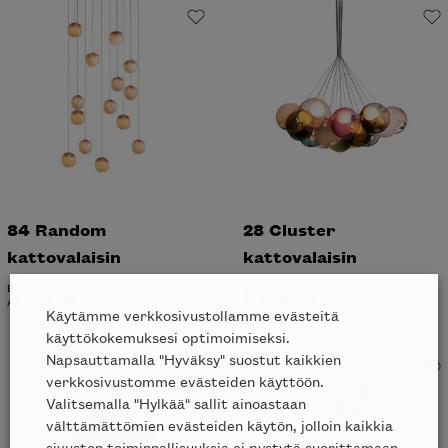
84 Random
28 Cluster
kattovalaisin
kattovalaisin
BOCCI
BOCCI
ALK.
1570
€
ALK.
3395
€
Käytämme verkkosivustollamme evästeitä
käyttökokemuksesi optimoimiseksi.
Napsauttamalla "Hyväksy" suostut kaikkien
verkkosivustomme evästeiden käyttöön.
Valitsemalla "Hylkää" sallit ainoastaan
välttämättömien evästeiden käytön, jolloin kaikkia
sivuston toiminnallisuuksia ei pystytä suorittamaan.