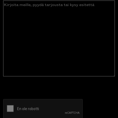
Kirjoita
meille,
pyydä
tarjousta
tai
kysy
esitettä
CAPTCHA