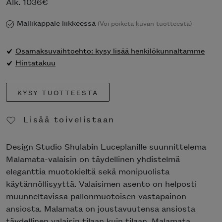
Alk.
1036
€
Mallikappale liikkeessä
(Voi poiketa kuvan tuotteesta)
Osamaksuvaihtoehto: kysy lisää henkilökunnaltamme
Hintatakuu
KYSY TUOTTEESTA
Lisää toivelistaan
Poista toivelistasta
Design Studio Shulabin Luceplanille suunnittelema
Malamata-valaisin on täydellinen yhdistelmä
eleganttia muotokieltä sekä monipuolista
käytännöllisyyttä. Valaisimen asento on helposti
muunneltavissa pallonmuotoisen vastapainon
ansiosta. Malamata on joustavuutensa ansiosta
täydellinen valaisin tilaan kuin tilaan. Malamata