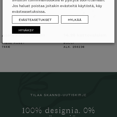
Jos haluat poistaa joitakin evästeitä käytöstä, käy
evästeasetuksissa.
EVÄSTEASETUKSET
HYLKÄÄ
HYVÄKSY
Asola kattovalaisin
14.26 kattovalaisin
LIGNE ROSET
BOCCI
744
€
ALK.
25623
€
TILAA SKANNO-UUTISKIRJE
100% designia. 0%