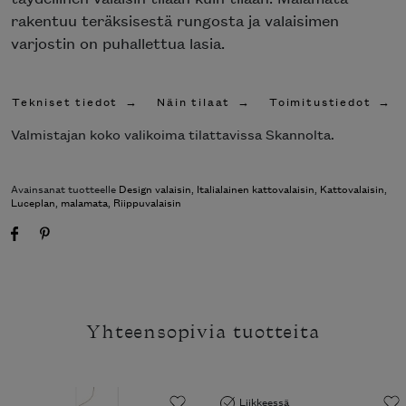
rakentuu teräksisestä rungosta ja valaisimen
varjostin on puhallettua lasia.
Tekniset tiedot
Näin tilaat
Toimitustiedot
Valmistajan koko valikoima tilattavissa Skannolta.
Avainsanat tuotteelle
Design valaisin
,
Italialainen kattovalaisin
,
Kattovalaisin
,
Luceplan
,
malamata
,
Riippuvalaisin
Yhteensopivia tuotteita
Liikkeessä