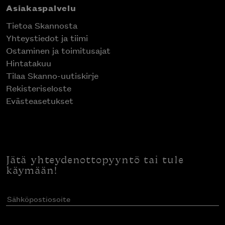
Asiakaspalvelu
Tietoa Skannosta
Yhteystiedot ja tiimi
Ostaminen ja toimitusajat
Hintatakuu
Tilaa Skanno-uutiskirje
Rekisteriseloste
Evästeasetukset
Jätä yhteydenottopyyntö tai tule
käymään!
Sähköpostiosoite
(Pakollinen)