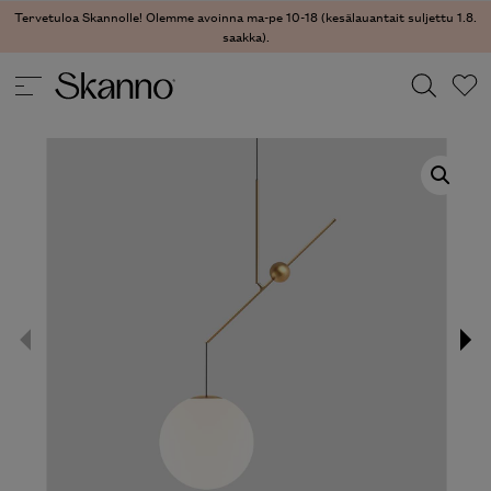
Tervetuloa Skannolle! Olemme avoinna ma-pe 10-18 (kesälauantait suljettu 1.8.
saakka).
VALAISIMET
/
KATTOVALAISIMET
/ MALAMATA KATTOVALAISIN
Haku
Type 2 or more characters for results.