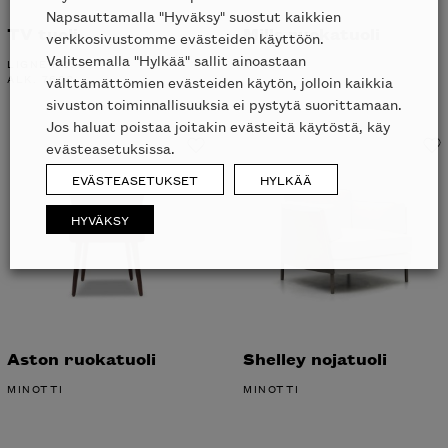
Napsauttamalla "Hyväksy" suostut kaikkien
TV tuoli
Mills ruokatuoli
verkkosivustomme evästeiden käyttöön.
Valitsemalla "Hylkää" sallit ainoastaan
LIGNE ROSET
MINOTTI
ALK.
760
€
välttämättömien evästeiden käytön, jolloin kaikkia
sivuston toiminnallisuuksia ei pystytä suorittamaan.
Jos haluat poistaa joitakin evästeitä käytöstä, käy
evästeasetuksissa.
EVÄSTEASETUKSET
HYLKÄÄ
HYVÄKSY
Aston ruokatuoli
Shelley nojatuoli
MINOTTI
MINOTTI