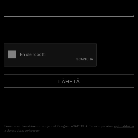
CAPTCHA
Tämän sivun lomakkeet on suojannut Googlen reCAPTCHA. Tutustu palvelun
käyttöehtoihin
ja
tietosuojalausekkeeseen