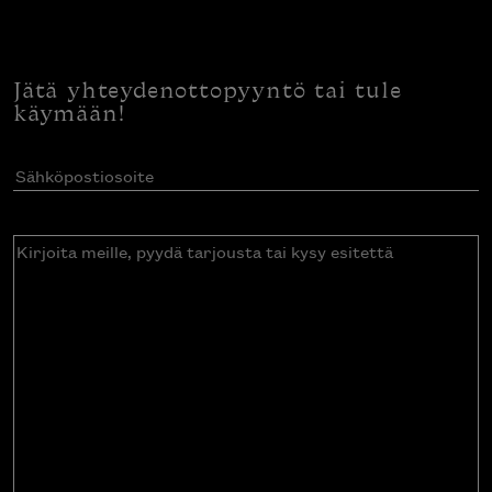
Jätä yhteydenottopyyntö tai tule
käymään!
Sähköpostiosoite
(Pakollinen)
Kirjoita
meille,
pyydä
tarjousta
tai
kysy
esitettä