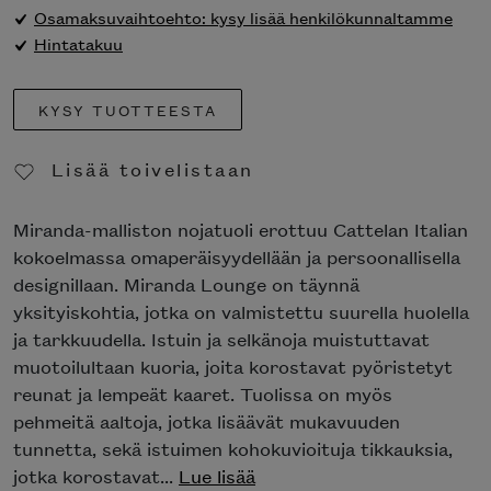
Osamaksuvaihtoehto: kysy lisää henkilökunnaltamme
Hintatakuu
KYSY TUOTTEESTA
Lisää toivelistaan
Poista toivelistasta
Miranda-malliston nojatuoli erottuu Cattelan Italian
kokoelmassa omaperäisyydellään ja persoonallisella
designillaan. Miranda Lounge on täynnä
yksityiskohtia, jotka on valmistettu suurella huolella
ja tarkkuudella. Istuin ja selkänoja muistuttavat
muotoilultaan kuoria, joita korostavat pyöristetyt
reunat ja lempeät kaaret. Tuolissa on myös
pehmeitä aaltoja, jotka lisäävät mukavuuden
tunnetta, sekä istuimen kohokuvioituja tikkauksia,
jotka korostavat...
Lue lisää