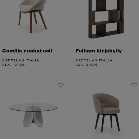
Camilla ruokatuoli
Fulham kirjahylly
CATTELAN ITALIA
CATTELAN ITALIA
ALK.
1043
€
ALK.
2120
€