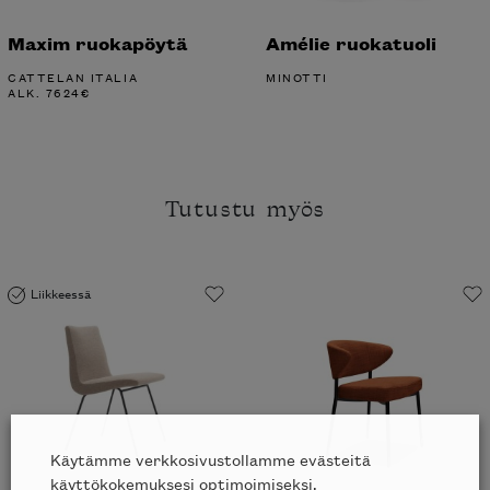
Maxim ruokapöytä
Amélie ruokatuoli
CATTELAN ITALIA
MINOTTI
ALK.
7624
€
Tutustu myös
Liikkeessä
Käytämme verkkosivustollamme evästeitä
käyttökokemuksesi optimoimiseksi.