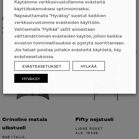
Käytämme verkkosivustollamme evästeitä
käyttökokemuksesi optimoimiseksi.
Napsauttamalla "Hyväksy" suostut kaikkien
Bay nojatuoli
Colosseo ulkopöytä
verkkosivustomme evästeiden käyttöön.
GLOSTER
B&B ITALIA
Valitsemalla "Hylkää" sallit ainoastaan
ALK.
3591
€
ALK.
890
€
välttämättömien evästeiden käytön, jolloin kaikkia
sivuston toiminnallisuuksia ei pystytä suorittamaan.
Jos haluat poistaa joitakin evästeitä käytöstä, käy
evästeasetuksissa.
EVÄSTEASETUKSET
HYLKÄÄ
HYVÄKSY
Crinoline matala
Fifty nojatuoli
ulkotuoli
LIGNE ROSET
ALK.
1643
€
B&B ITALIA