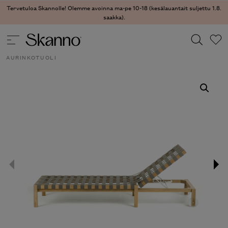
Tervetuloa Skannolle! Olemme avoinna ma-pe 10-18 (kesälauantait suljettu 1.8.
saakka).
ULKOKALUSTEET
/
ULKOKALUSTEET - TUOLIT
/ MISTRAL 104
AURINKOTUOLI
Haku
Type 2 or more characters for results.