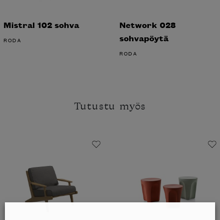
Mistral 102 sohva
Network 028
sohvapöytä
RODA
RODA
Tutustu myös