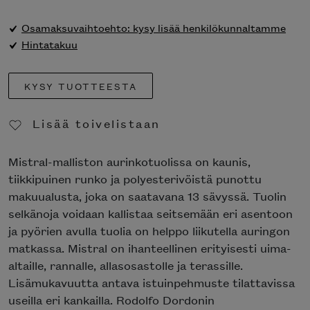
Osamaksuvaihtoehto: kysy lisää henkilökunnaltamme
Hintatakuu
KYSY TUOTTEESTA
Lisää toivelistaan
Poista toivelistasta
Mistral-malliston aurinkotuolissa on kaunis,
tiikkipuinen runko ja polyesterivöistä punottu
makuualusta, joka on saatavana 13 sävyssä. Tuolin
selkänoja voidaan kallistaa seitsemään eri asentoon
ja pyörien avulla tuolia on helppo liikutella auringon
matkassa. Mistral on ihanteellinen erityisesti uima-
altaille, rannalle, allasosastolle ja terassille.
Lisämukavuutta antava istuinpehmuste tilattavissa
useilla eri kankailla. Rodolfo Dordonin