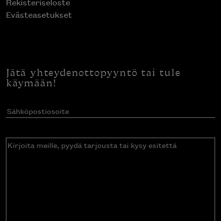
Rekisteriseloste
Evästeasetukset
Jätä yhteydenottopyyntö tai tule
käymään!
Sähköpostiosoite
(Pakollinen)
Kirjoita
meille,
pyydä
tarjousta
tai
kysy
esitettä