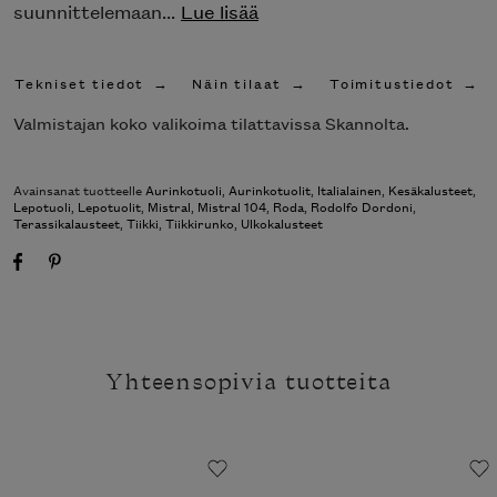
suunnittelemaan...
Lue lisää
Tekniset tiedot
Näin tilaat
Toimitustiedot
Valmistajan koko valikoima tilattavissa Skannolta.
Avainsanat tuotteelle
Aurinkotuoli
,
Aurinkotuolit
,
Italialainen
,
Kesäkalusteet
,
Lepotuoli
,
Lepotuolit
,
Mistral
,
Mistral 104
,
Roda
,
Rodolfo Dordoni
,
Terassikalausteet
,
Tiikki
,
Tiikkirunko
,
Ulkokalusteet
Yhteensopivia tuotteita