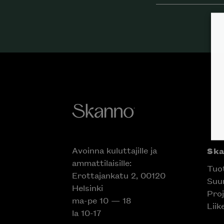
Avoinna kuluttajille ja
Sk
ammattilaisille:
Tuo
Erottajankatu 2, 00120
Suun
Helsinki
Proj
ma-pe 10 — 18
Liik
la 10-17