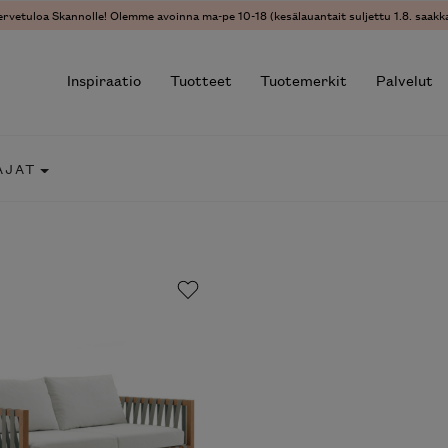
ervetuloa Skannolle! Olemme avoinna ma-pe 10-18 (kesälauantait suljettu 1.8. saakka
Inspiraatio
Tuotteet
Tuotemerkit
Palvelut
AJAT
r results.