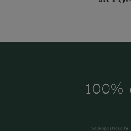
tuotteita, jot
100% 