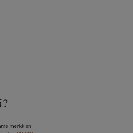
i?
emme merkkien