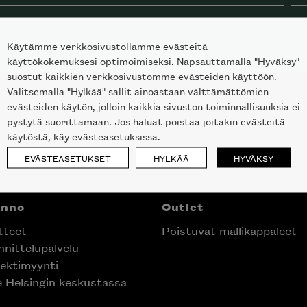
Käytämme verkkosivustollamme evästeitä
käyttökokemuksesi optimoimiseksi. Napsauttamalla "Hyväksy"
suostut kaikkien verkkosivustomme evästeiden käyttöön.
Valitsemalla "Hylkää" sallit ainoastaan välttämättömien
evästeiden käytön, jolloin kaikkia sivuston toiminnallisuuksia ei
pystytä suorittamaan. Jos haluat poistaa joitakin evästeitä
käytöstä, käy evästeasetuksissa.
EVÄSTEASETUKSET
HYLKÄÄ
HYVÄKSY
anno
Outlet
tteet
Poistuvat mallikappaleet
nittelupalvelu
ektimyynti
e Helsingin keskustassa