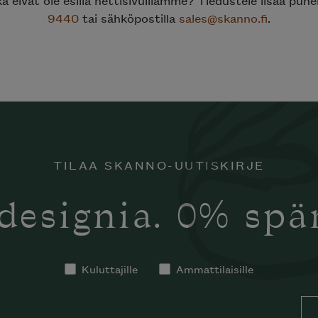
ka eivät ole esillä nettisivuillamme? Tiedustele lisää puh
9440
tai sähköpostilla
sales@skanno.fi
.
TILAA SKANNO-UUTISKIRJE
designia. 0% sp
Kuluttajille
Ammattilaisille