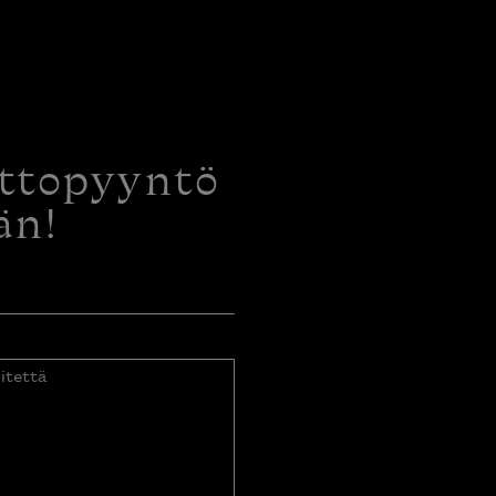
ottopyyntö
än!