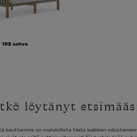
l 102 sohva
tkö löytänyt etsimääs
ttä kauttamme on mahdollista tilata kaikkien edustami