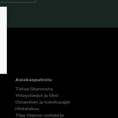
Asiakaspalvelu
Tietoa Skannosta
Yhteystiedot ja tiimi
Ostaminen ja toimitusajat
Hintatakuu
Tilaa Skanno-uutiskirje