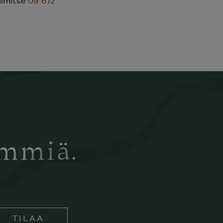
elimitse
09 612
ämmiä.
TILAA