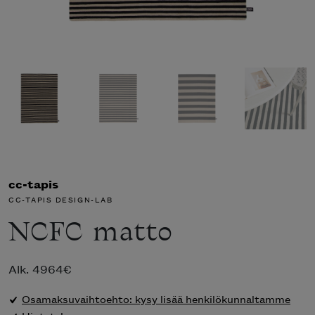
cc-tapis
CC-TAPIS DESIGN-LAB
NCFC matto
Alk.
4964
€
Osamaksuvaihtoehto: kysy lisää henkilökunnaltamme