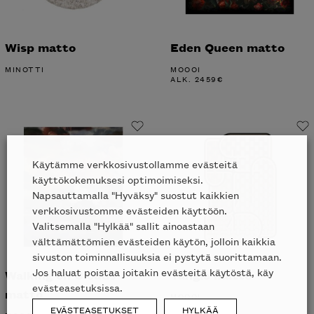
Wisp matto
Eden Queen matto
MINOTTI
MOOOI
ALK.
2459
€
Käytämme verkkosivustollamme evästeitä
käyttökokemuksesi optimoimiseksi.
Napsauttamalla "Hyväksy" suostut kaikkien
verkkosivustomme evästeiden käyttöön.
Valitsemalla "Hylkää" sallit ainoastaan
välttämättömien evästeiden käytön, jolloin kaikkia
sivuston toiminnallisuuksia ei pystytä suorittamaan.
Jos haluat poistaa joitakin evästeitä käytöstä, käy
Walking on Clouds
Tangle matto
evästeasetuksissa.
matto
MOOOI
ALK.
2603
€
EVÄSTEASETUKSET
HYLKÄÄ