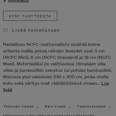
Hintatakuu
KYSY TUOTTEESTA
Lisää toivelistaan
Poista toivelistasta
Raidallinen NCFC-mattomallisto sisältää kolme
erilaista mallia, joissa raitojen leveydet ovat 3 cm
(NCFC Mini), 6 cm (NCFC Standard) ja 18 cm (NCFC
Maxi). Materiaaliksi on valittavissa Himalajan villa,
villan ja bambusilkin sekoitus tai puhdas bambusilkki.
Matossa yksi vakiokoko 230 x 300 cm, jonka ohella
koko sekä väritys ovat räätälöitävissä omaan...
Lue
lisää
Tekniset tiedot
Näin tilaat
Toimitustiedot
Valmistajan koko valikoima tilattavissa Skannolta.