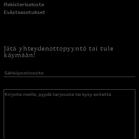
Rekisteriseloste
Evästeasetukset
Jätä yhteydenottopyyntö tai tule
käymään!
Sähköpostiosoite
(Pakollinen)
Kirjoita
meille,
pyydä
tarjousta
tai
kysy
esitettä