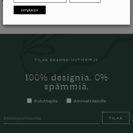
MOOOI
ALK.
2708
€
HYVÄKSY
TILAA SKANNO-UUTISKIRJE
100% designia. 0%
spämmiä.
Kuluttajille
Ammattilaisille
TILAA