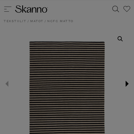
TEKSTIILIT
/
MATOT
/ NCFC MATTO
Haku
Type 2 or more characters for results.