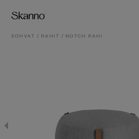
SOHVAT
/
RAHIT
/ NOTCH RAHI
Haku
Type 2 or more characters fo