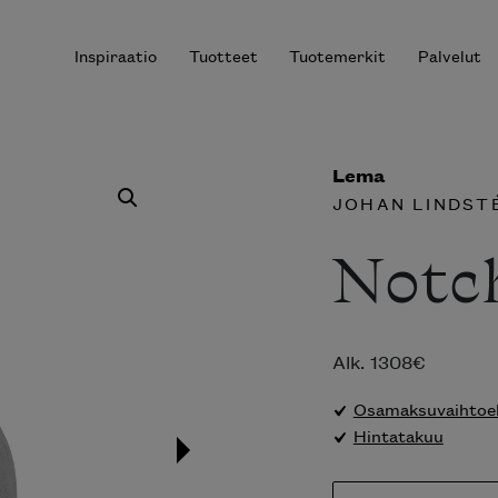
Inspiraatio
Tuotteet
Tuotemerkit
Palvelut
Lema
JOHAN LINDST
r results.
Notc
Alk.
1308
€
Osamaksuvaihtoeh
Hintatakuu