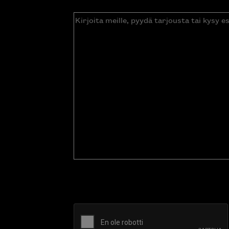
Kirjoita
meille,
pyydä
tarjousta
tai
kysy
esitettä
CAPTCHA