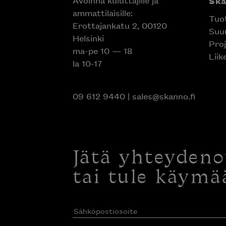
Avoinna kuluttajille ja
Sk
ammattilaisille:
Tuo
Erottajankatu 2, 00120
Suun
Helsinki
Proj
ma-pe 10 — 18
Liik
la 10-17
09 612 9440
|
sales@skanno.fi
Jätä yhteyden
tai tule käymä
Sähköpostiosoite
(Pakollinen)