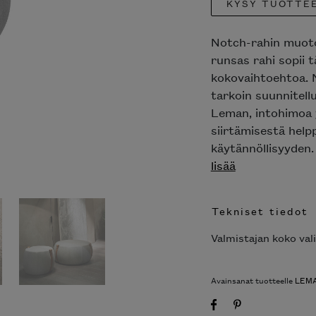
KYSY TUOTTE
Notch-rahin muotoki
runsas rahi sopii t
kokovaihtoehtoa. 
tarkoin suunnitell
Leman, intohimoa y
siirtämisestä help
käytännöllisyyden. 
lisää
Tekniset tiedot
Valmistajan koko val
Avainsanat tuotteelle
LEM