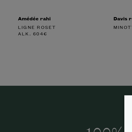
Amédée rahi
Davis r
LIGNE ROSET
MINOT
ALK.
604
€