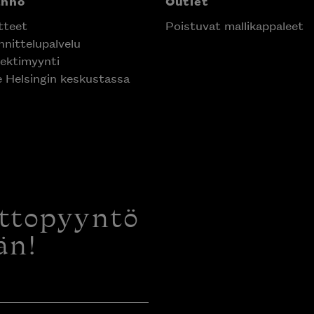
anno
Outlet
tteet
Poistuvat mallikappaleet
nittelupalvelu
ektimyynti
e Helsingin keskustassa
ottopyyntö
än!