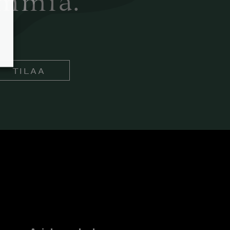
ämmiä.
TILAA