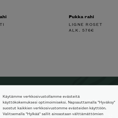
ahi
Pukka rahi
TI
LIGNE ROSET
ALK.
576
€
Käytämme verkkosivustollamme evästeitä
TILAA SKANNO-UUTISKIRJE
käyttökokemuksesi optimoimiseksi. Napsauttamalla "Hyväksy"
suostut kaikkien verkkosivustomme evästeiden käyttöön.
Valitsemalla "Hylkää" sallit ainoastaan välttämättömien