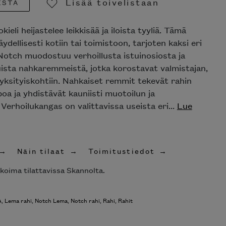
Lisää toivelistaan
ESTA
Poista toivelistasta
eli heijastelee leikkisää ja iloista tyyliä. Tämä
äydellisesti kotiin tai toimistoon, tarjoten kaksi eri
Notch muodostuu verhoillusta istuinosiosta ja
uista nahkaremmeistä, jotka korostavat valmistajan,
ksityiskohtiin. Nahkaiset remmit tekevät rahin
poa ja yhdistävät kauniisti muotoilun ja
Verhoilukangas on valittavissa useista eri...
Lue
Näin tilaat
Toimitustiedot
ikoima tilattavissa Skannolta.
A
,
Lema rahi
,
Notch Lema
,
Notch rahi
,
Rahi
,
Rahit