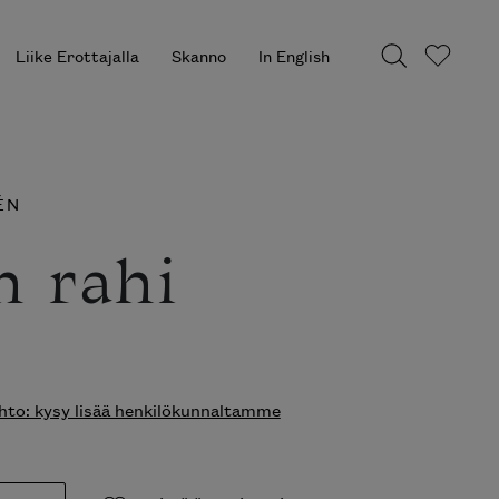
Liike Erottajalla
Skanno
In English
ÉN
h rahi
to: kysy lisää henkilökunnaltamme