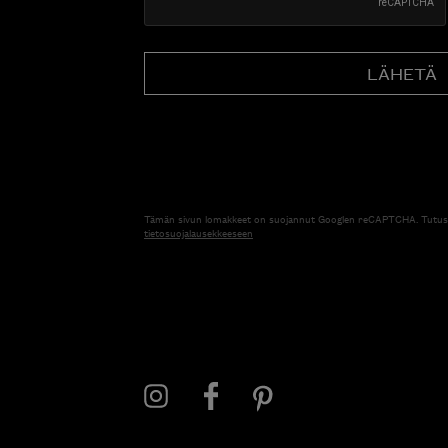
Tämän sivun lomakkeet on suojannut Googlen reCAPTCHA. Tutus
tietosuojalausekkeeseen