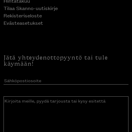
Hintatakuu
Tilaa Skanno-uutiskirje
Rekisteriseloste
Evästeasetukset
Jätä yhteydenottopyyntö tai tule
käymään!
Sähköpostiosoite
(Pakollinen)
Kirjoita
meille,
pyydä
tarjousta
tai