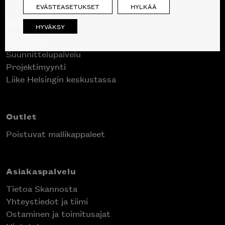
EVÄSTEASETUKSET
HYLKÄÄ
Skanno
HYVÄKSY
Tuotteet
Suunnittelupalvelu
Projektimyynti
Liike Helsingin keskustassa
Outlet
Poistuvat mallikappaleet
Asiakaspalvelu
Tietoa Skannosta
Yhteystiedot ja tiimi
Ostaminen ja toimitusajat