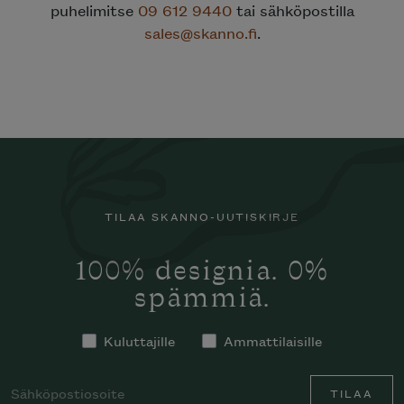
puhelimitse
09 612 9440
tai sähköpostilla
sales@skanno.fi
.
TILAA SKANNO-UUTISKIRJE
100% designia. 0%
spämmiä.
Kuluttajille
Ammattilaisille
TILAA