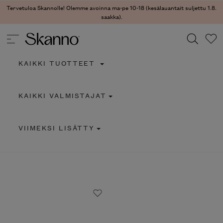
Tervetuloa Skannolle! Olemme avoinna ma-pe 10-18 (kesälauantait suljettu 1.8.
saakka).
KAIKKI TUOTTEET
Haku
KAIKKI VALMISTAJAT
Type 2 or more characters for results.
VIIMEKSI LISÄTTY