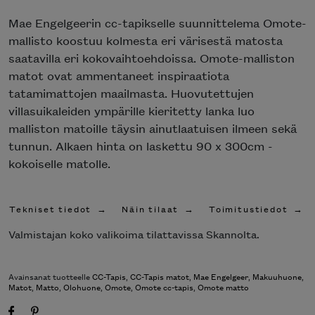
Poista toivelistasta
Mae Engelgeerin cc-tapikselle suunnittelema Omote-
mallisto koostuu kolmesta eri värisestä matosta
saatavilla eri kokovaihtoehdoissa. Omote-malliston
matot ovat ammentaneet inspiraatiota
tatamimattojen maailmasta. Huovutettujen
villasuikaleiden ympärille kieritetty lanka luo
malliston matoille täysin ainutlaatuisen ilmeen sekä
tunnun. Alkaen hinta on laskettu 90 x 300cm -
kokoiselle matolle.
Tekniset tiedot
Näin tilaat
Toimitustiedot
Valmistajan koko valikoima tilattavissa Skannolta.
Avainsanat tuotteelle
CC-Tapis
,
CC-Tapis matot
,
Mae Engelgeer
,
Makuuhuone
,
Matot
,
Matto
,
Olohuone
,
Omote
,
Omote cc-tapis
,
Omote matto