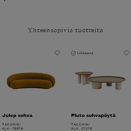
Yhteensopivia tuotteita
Liikkeessä
Julep sohva
Pluto sohvapöytä
TACCHINI
TACCHINI
ALK.
7887
€
ALK.
2727
€