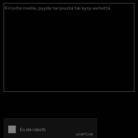
Kirjoita
meille,
pyydä
tarjousta
tai
kysy
esitettä
CAPTCHA