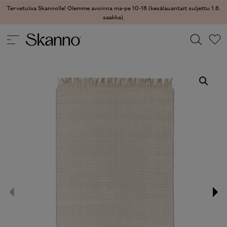
Tervetuloa Skannolle! Olemme avoinna ma-pe 10-18 (kesälauantait suljettu 1.8.
saakka).
TEKSTIILIT
/
MATOT
/ OMOTE MATTO
Haku
Type 2 or more characters for results.