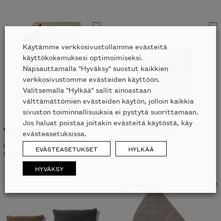
Käytämme verkkosivustollamme evästeitä
käyttökokemuksesi optimoimiseksi.
Napsauttamalla "Hyväksy" suostut kaikkien
verkkosivustomme evästeiden käyttöön.
Valitsemalla "Hylkää" sallit ainoastaan
välttämättömien evästeiden käytön, jolloin kaikkia
sivuston toiminnallisuuksia ei pystytä suorittamaan.
Jos haluat poistaa joitakin evästeitä käytöstä, käy
Visioni matto
Claire tyyny
evästeasetuksissa.
CC-TAPIS
MINOTTI
EVÄSTEASETUKSET
HYLKÄÄ
ALK.
8856
€
HYVÄKSY
Liikkeessä