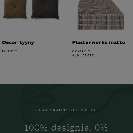
Decor tyyny
Plasterworks matto
MINOTTI
CC-TAPIS
ALK.
5953
€
TILAA SKANNO-UUTISKIRJE
100% designia. 0%