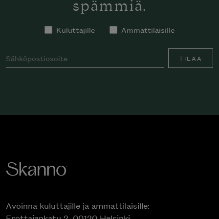
spämmiä.
Kuluttajille
Ammattilaisille
TILAA
Avoinna kuluttajille ja ammattilaisille:
Erottajankatu 2, 00120 Helsinki