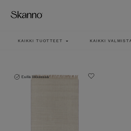
KAIKKI TUOTTEET
KAIKKI VALMIST
Haku
Type 2 or more characters fo
Esillä liikkeessä