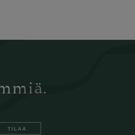
ämmiä.
TILAA