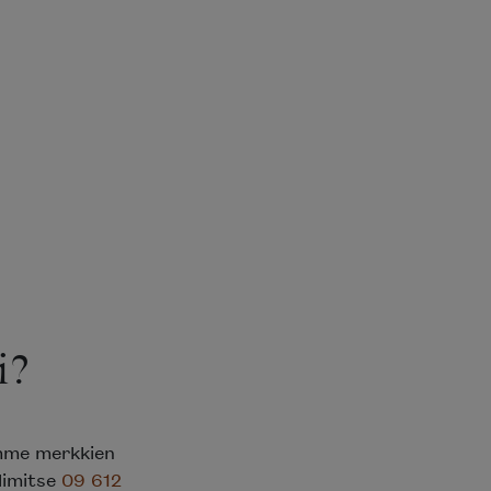
i?
emme merkkien
elimitse
09 612