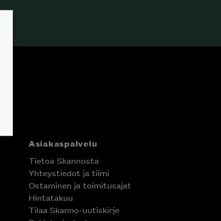
Asiakaspalvelu
Tietoa Skannosta
Yhteystiedot ja tiimi
Ostaminen ja toimitusajat
Hintatakuu
Tilaa Skanno-uutiskirje