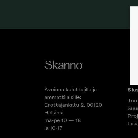
Avoinna kuluttajille ja
Sk
ammattilaisille:
Tuo
Erottajankatu 2, 00120
Suun
Helsinki
Proj
ma-pe 10 — 18
Liik
la 10-17