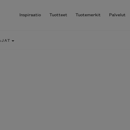
Inspiraatio
Tuotteet
Tuotemerkit
Palvelut
AJAT
r results.