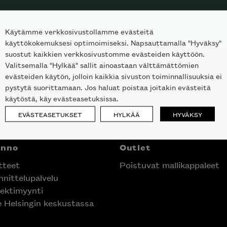
Käytämme verkkosivustollamme evästeitä
käyttökokemuksesi optimoimiseksi. Napsauttamalla "Hyväksy"
suostut kaikkien verkkosivustomme evästeiden käyttöön.
Valitsemalla "Hylkää" sallit ainoastaan välttämättömien
evästeiden käytön, jolloin kaikkia sivuston toiminnallisuuksia ei
pystytä suorittamaan. Jos haluat poistaa joitakin evästeitä
käytöstä, käy evästeasetuksissa.
EVÄSTEASETUKSET
HYLKÄÄ
HYVÄKSY
anno
Outlet
tteet
Poistuvat mallikappaleet
nittelupalvelu
ektimyynti
e Helsingin keskustassa