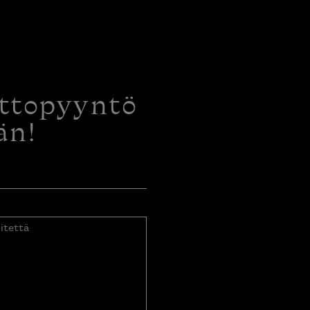
ottopyyntö
än!