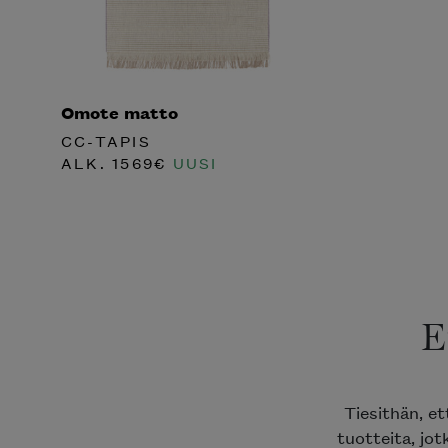
Omote matto
CC-TAPIS
ALK.
1569
€
UUSI
E
Tiesithän, e
tuotteita, jot