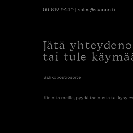
09 612 9440
|
sales@skanno.fi
Jätä yhteyden
tai tule käymä
Sähköpostiosoite
(Pakollinen)
Kirjoita
meille,
pyydä
tarjousta
tai
kysy