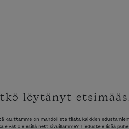
tkö löytänyt etsimääs
ttä kauttamme on mahdollista tilata kaikkien edustami
ka eivät ole esillä nettisivuillamme? Tiedustele lisää puh