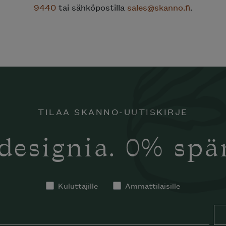
9440
tai sähköpostilla
sales@skanno.fi
.
TILAA SKANNO-UUTISKIRJE
designia. 0% sp
Kuluttajille
Ammattilaisille