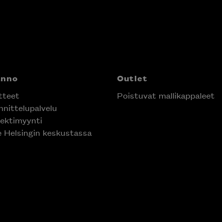
anno
Outlet
tteet
Poistuvat mallikappaleet
nittelupalvelu
ektimyynti
e Helsingin keskustassa