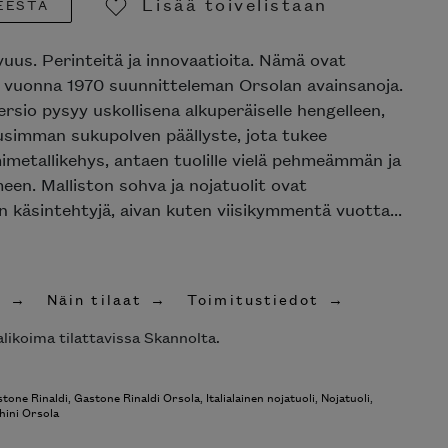
Lisää toivelistaan
EESTA
Poista toivelistasta
uus. Perinteitä ja innovaatioita. Nämä ovat
 vuonna 1970 suunnitteleman Orsolan avainsanoja.
ersio pysyy uskollisena alkuperäiselle hengelleen,
usimman sukupolven päällyste, jota tukee
imetallikehys, antaen tuolille vielä pehmeämmän ja
en. Malliston sohva ja nojatuolit ovat
n käsintehtyjä, aivan kuten viisikymmentä vuotta...
t
Näin tilaat
Toimitustiedot
likoima tilattavissa Skannolta.
tone Rinaldi
,
Gastone Rinaldi Orsola
,
Italialainen nojatuoli
,
Nojatuoli
,
hini Orsola