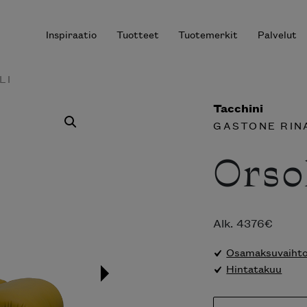
Inspiraatio
Tuotteet
Tuotemerkit
Palvelut
LI
Tacchini
GASTONE RIN
r results.
Orso
Alk.
4376
€
Osamaksuvaihtoe
Hintatakuu