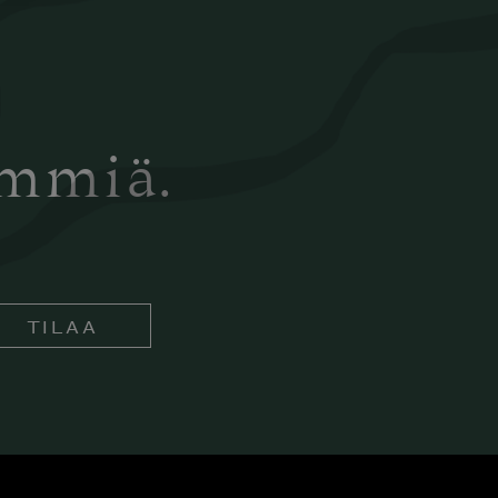
ämmiä.
TILAA