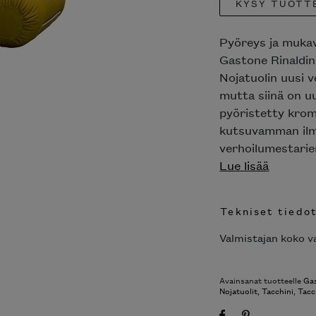
KYSY TUOTT
Pyöreys ja mukav
Gastone Rinaldin
Nojatuolin uusi v
mutta siinä on u
pyöristetty krom
kutsuvamman ilme
verhoilumestarie
Lue lisää
Tekniset tiedo
Valmistajan koko va
Avainsanat tuotteelle
Gas
Nojatuolit
,
Tacchini
,
Tacc