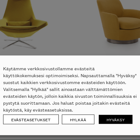
Käytämme verkkosivustollamme evästeitä
litan nojatuoli
Jacques nojatuoli
käyttökokemuksesi optimoimiseksi. Napsauttamalla "Hyväksy"
suostut kaikkien verkkosivustomme evästeiden käyttöön.
TALIA
MINOTTI
Valitsemalla "Hylkää" sallit ainoastaan välttämättömien
333
€
evästeiden käytön, jolloin kaikkia sivuston toiminnallisuuksia ei
pystytä suorittamaan. Jos haluat poistaa joitakin evästeitä
käytöstä, käy evästeasetuksissa.
EVÄSTEASETUKSET
HYLKÄÄ
HYVÄKSY