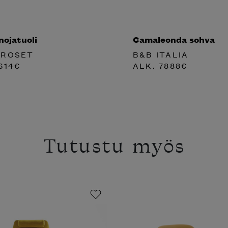
nojatuoli
Camaleonda sohva
 ROSET
B&B ITALIA
614
€
ALK.
7888
€
Tutustu myös