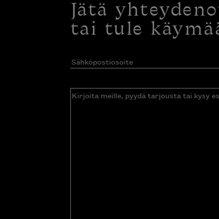
Jätä yhteyden
tai tule käymä
Sähköpostiosoite
(Pakollinen)
Kirjoita
meille,
pyydä
tarjousta
tai
kysy
esitettä