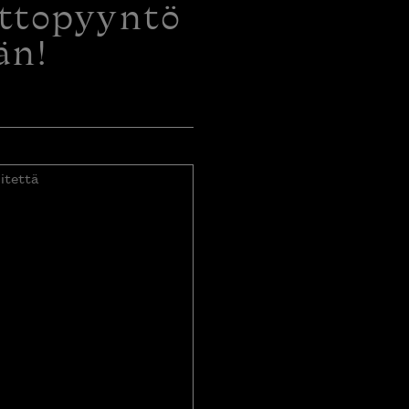
ottopyyntö
än!