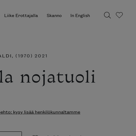
Liike Erottajalla
Skanno
In English
ALDI
, (1970) 2021
la nojatuoli
hto: kysy lisää henkilökunnaltamme