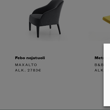
Febo nojatuoli
Metropo
MAXALTO
B&B I
ALK.
2783
€
ALK.
3