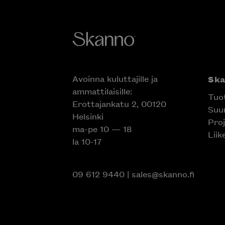
Avoinna kuluttajille ja
Sk
ammattilaisille:
Tuo
Erottajankatu 2, 00120
Suun
Helsinki
Proj
ma-pe 10 — 18
Liik
la 10-17
09 612 9440
|
sales@skanno.fi