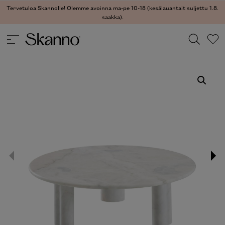
Tervetuloa Skannolle! Olemme avoinna ma-pe 10-18 (kesälauantait suljettu 1.8.
saakka).
PÖYDÄT
/
SIVU- JA SOHVAPÖYDÄT
/ PEANUT SOHVAPÖYTÄ
Haku
Type 2 or more characters for results.