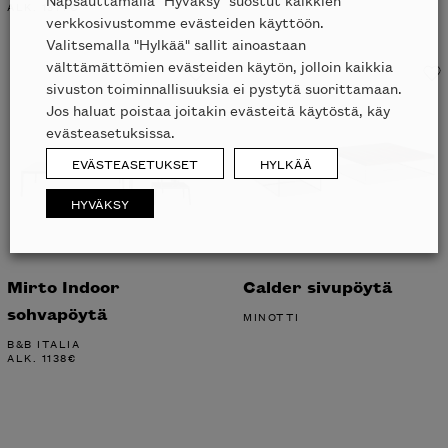
ALK.
1377
€
verkkosivustomme evästeiden käyttöön.
Valitsemalla "Hylkää" sallit ainoastaan
välttämättömien evästeiden käytön, jolloin kaikkia
sivuston toiminnallisuuksia ei pystytä suorittamaan.
Jos haluat poistaa joitakin evästeitä käytöstä, käy
evästeasetuksissa.
EVÄSTEASETUKSET
HYLKÄÄ
HYVÄKSY
Mirto Indoor
Calder sivupöytä
sohvapöytä
MINOTTI
B&B ITALIA
ALK.
1138
€