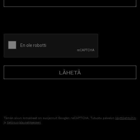
CAPTCHA
Tämän sivun lomakkeet on suojannut Googlen reCAPTCHA. Tutustu palvelun
käyttöehtoihin
ja
tietosuojalausekkeeseen