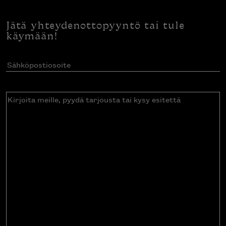
Jätä yhteydenottopyyntö tai tule
käymään!
Sähköpostiosoite
(Pakollinen)
Kirjoita
meille,
pyydä
tarjousta
tai
kysy
esitettä