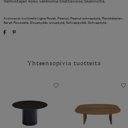
Valmistajan koko valikoima tilattavissa Skannolta.
Avainsanat tuotteelle
Ligne Roset
,
Peanut
,
Peanut sohvapöytä
,
Ranskalainen
,
Sarah Rousselle
,
Sivupöydät
,
sivupöytä
,
Sohvapöydät
,
Sohvapöytä
Yhteensopivia tuotteita