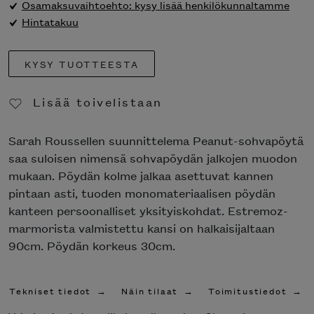
Osamaksuvaihtoehto: kysy lisää henkilökunnaltamme
Hintatakuu
KYSY TUOTTEESTA
Lisää toivelistaan
Poista toivelistasta
Sarah Roussellen suunnittelema Peanut-sohvapöytä
saa suloisen nimensä sohvapöydän jalkojen muodon
mukaan. Pöydän kolme jalkaa asettuvat kannen
pintaan asti, tuoden monomateriaalisen pöydän
kanteen persoonalliset yksityiskohdat. Estremoz-
marmorista valmistettu kansi on halkaisijaltaan
90cm. Pöydän korkeus 30cm.
Tekniset tiedot
Näin tilaat
Toimitustiedot