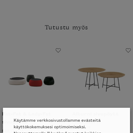
Tutustu myös
Fat-Fat & Lady-Fat
Alburni sivupöytä
Käytämme verkkosivustollamme evästeitä
sivupöytä
LIGNE ROSET
käyttökokemuksesi optimoimiseksi.
ALK.
741
€
B&B ITALIA
Napsauttamalla "Hyväksy" suostut kaikkien