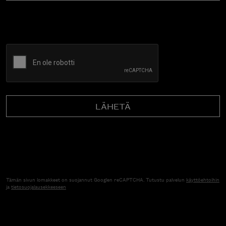
CAPTCHA
Tämän sivun lomakkeet on suojannut Googlen reCAPTCHA. Tutustu palvelun
käyttöehtoihin
ja
tietosuojalausekkeeseen