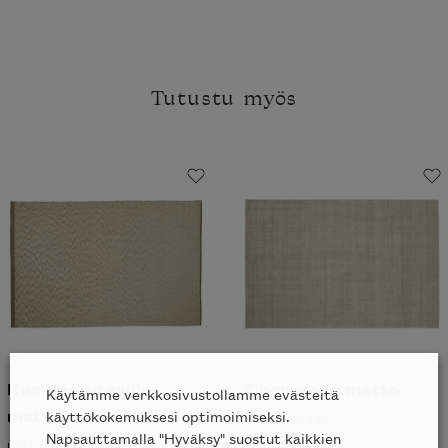
Tutustu myös
Rue d'Hauteville
Fiber wood matto
Käytämme verkkosivustollamme evästeitä
matto
käyttökokemuksesi optimoimiseksi.
LIGNE ROSET
ALK.
1551
€
Napsauttamalla "Hyväksy" suostut kaikkien
LIGNE ROSET