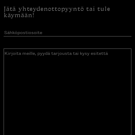
Jätä yhteydenottopyyntö tai tule
käymään!
Sähköpostiosoite
(Pakollinen)
Kirjoita
meille,
pyydä
tarjousta
tai
kysy
esitettä