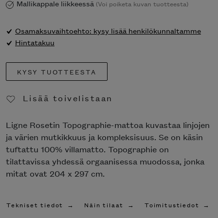
Mallikappale liikkeessä
(Voi poiketa kuvan tuotteesta)
Osamaksuvaihtoehto: kysy lisää henkilökunnaltamme
Hintatakuu
KYSY TUOTTEESTA
Lisää toivelistaan
Poista toivelistasta
Ligne Rosetin Topographie-mattoa kuvastaa linjojen
ja värien mutkikkuus ja kompleksisuus. Se on käsin
tuftattu 100% villamatto. Topographie on
tilattavissa yhdessä orgaanisessa muodossa, jonka
mitat ovat 204 x 297 cm.
Tekniset tiedot
Näin tilaat
Toimitustiedot