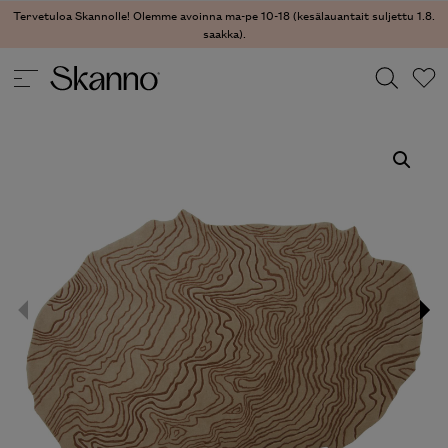
Tervetuloa Skannolle! Olemme avoinna ma-pe 10-18 (kesälauantait suljettu 1.8.
saakka).
TEKSTIILIT
/
MATOT
/ TOPOGRAPHIE MATTO
Haku
Type 2 or more characters for results.