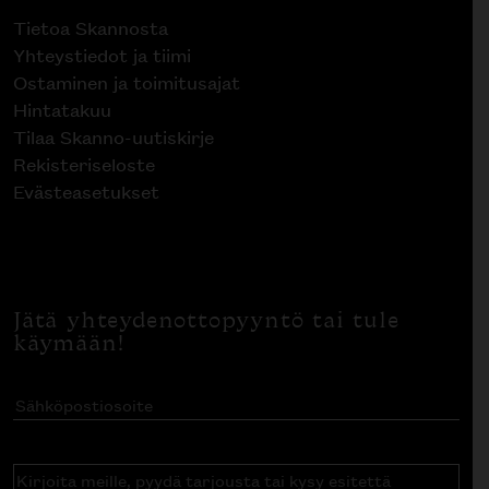
Tietoa Skannosta
Yhteystiedot ja tiimi
Ostaminen ja toimitusajat
Hintatakuu
Tilaa Skanno-uutiskirje
Rekisteriseloste
Evästeasetukset
Jätä yhteydenottopyyntö tai tule
käymään!
Sähköpostiosoite
(Pakollinen)
Kirjoita