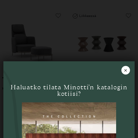
Liikkeessä
×
Tape nojatuoli
Cesar sivupöytä
Haluatko tilata Minotti’n katalogin
MINOTTI
MINOTTI
kotiisi?
Tutustu myös