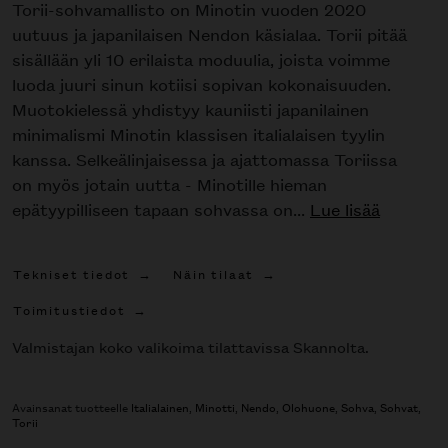
Torii-sohvamallisto on Minotin vuoden 2020
uutuus ja japanilaisen Nendon käsialaa. Torii pitää
sisällään yli 10 erilaista moduulia, joista voimme
luoda juuri sinun kotiisi sopivan kokonaisuuden.
Muotokielessä yhdistyy kauniisti japanilainen
minimalismi Minotin klassisen italialaisen tyylin
kanssa. Selkeälinjaisessa ja ajattomassa Toriissa
on myös jotain uutta - Minotille hieman
epätyypilliseen tapaan sohvassa on...
Lue lisää
Tekniset tiedot
Näin tilaat
Toimitustiedot
Valmistajan koko valikoima tilattavissa Skannolta.
Avainsanat tuotteelle
Italialainen
,
Minotti
,
Nendo
,
Olohuone
,
Sohva
,
Sohvat
,
Torii