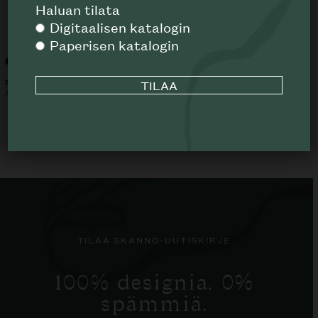
Haluan tilata
Digitaalisen katalogin
Paperisen katalogin
Charles sohva
Saké sohva
B&B ITALIA
B&B ITALIA
ALK.
5838
€
ALK.
7825
€
TILAA SKANNO-UUTISKIRJE
100% designia. 0%
spämmiä.