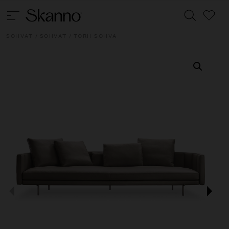
SOHVAT
/
SOHVAT
/ TORII SOHVA
Haku
Type 2 or more characters for results.