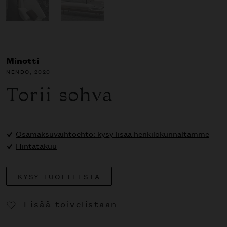
Minotti
NENDO
, 2020
Torii sohva
Osamaksuvaihtoehto: kysy lisää henkilökunnaltamme
Hintatakuu
KYSY TUOTTEESTA
Lisää toivelistaan
Poista toivelistasta