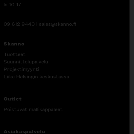
la 10-17
09 612 9440
|
sales@skanno.fi
Skanno
Tuotteet
Suunnittelupalvelu
Projektimyynti
Liike Helsingin keskustassa
Outlet
Poistuvat mallikappaleet
Asiakaspalvelu