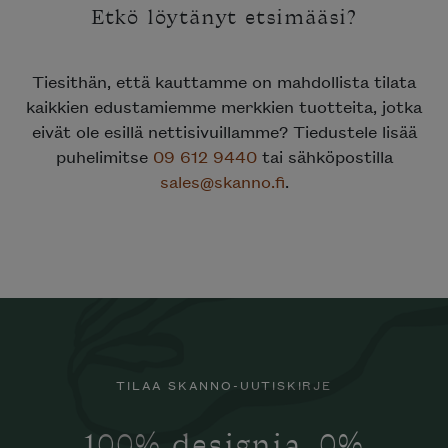
Tiesithän, että kauttamme on mahdollista tilata
kaikkien edustamiemme merkkien tuotteita, jotka
eivät ole esillä nettisivuillamme? Tiedustele lisää
puhelimitse
09 612 9440
tai sähköpostilla
sales@skanno.fi
.
TILAA SKANNO-UUTISKIRJE
Haluatko tilata Minotti’n katalogin
kotiisi?
100% designia. 0%