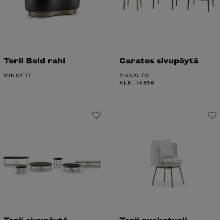
Torii Bold rahi
Caratos sivupöytä
MINOTTI
MAXALTO
ALK.
1485
€
Torii sivupöytä
Torii ruokatuoli