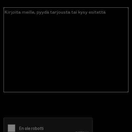
Kirjoita
meille,
pyydä
tarjousta
tai
kysy
esitettä
CAPTCHA