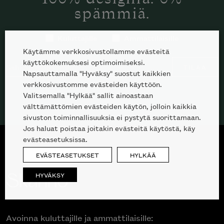
spämmiä.
Kuluttajille
Ammattilaisille
Käytämme verkkosivustollamme evästeitä
käyttökokemuksesi optimoimiseksi.
TILAA
Napsauttamalla "Hyväksy" suostut kaikkien
verkkosivustomme evästeiden käyttöön.
Valitsemalla "Hylkää" sallit ainoastaan
välttämättömien evästeiden käytön, jolloin kaikkia
sivuston toiminnallisuuksia ei pystytä suorittamaan.
Jos haluat poistaa joitakin evästeitä käytöstä, käy
evästeasetuksissa.
EVÄSTEASETUKSET
HYLKÄÄ
HYVÄKSY
Inspiroidu italialaisen merkin laadukkaasta
Avoinna kuluttajille ja ammattilaisille:
huonekalumallistosta.