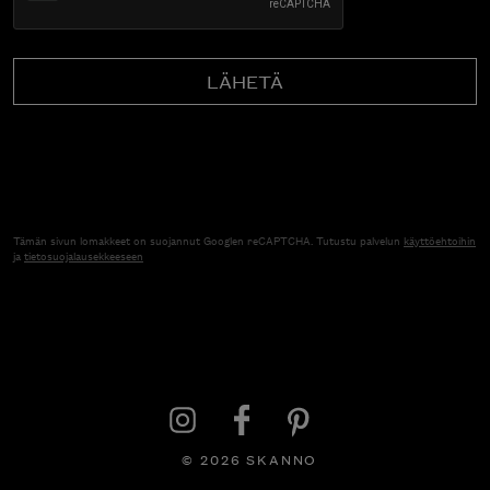
Tämän sivun lomakkeet on suojannut Googlen reCAPTCHA. Tutustu palvelun
käyttöehtoihin
ja
tietosuojalausekkeeseen
© 2026 SKANNO