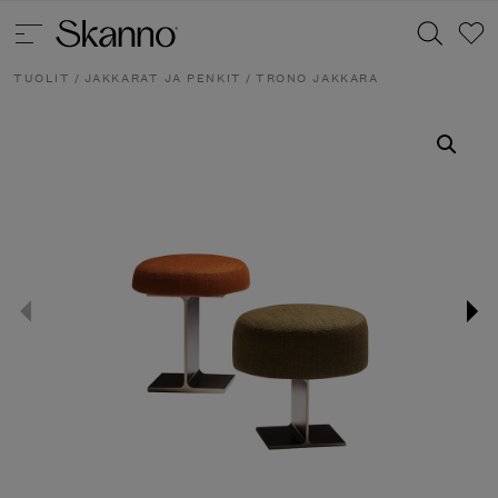
TUOLIT
/
JAKKARAT JA PENKIT
/ TRONO JAKKARA
Haku
Type 2 or more characters for results.