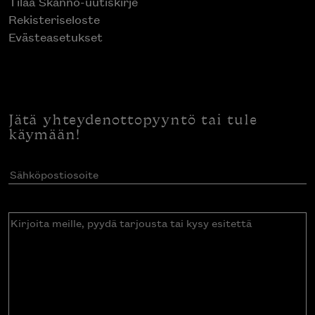
Tilaa Skanno-uutiskirje
Rekisteriseloste
Evästeasetukset
Jätä yhteydenottopyyntö tai tule
käymään!
Sähköpostiosoite
(Pakollinen)
Kirjoita
meille,
pyydä
tarjousta
tai
kysy