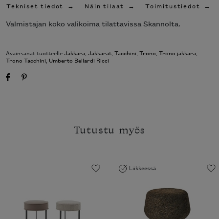
Tekniset tiedot
Näin tilaat
Toimitustiedot
Valmistajan koko valikoima tilattavissa Skannolta.
Avainsanat tuotteelle
Jakkara
,
Jakkarat
,
Tacchini
,
Trono
,
Trono jakkara
,
Trono Tacchini
,
Umberto Bellardi Ricci
Tutustu myös
Liikkeessä