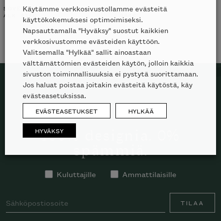
Käytämme verkkosivustollamme evästeitä
SOVET ITALIA
LIGNE ROSET
ALK.
434
€
964
€
käyttökokemuksesi optimoimiseksi.
Napsauttamalla "Hyväksy" suostut kaikkien
verkkosivustomme evästeiden käyttöön.
Valitsemalla "Hylkää" sallit ainoastaan
välttämättömien evästeiden käytön, jolloin kaikkia
sivuston toiminnallisuuksia ei pystytä suorittamaan.
Jos haluat poistaa joitakin evästeitä käytöstä, käy
evästeasetuksissa.
TILAA SKANNO-UUTISKIRJE
EVÄSTEASETUKSET
HYLKÄÄ
HYVÄKSY
100% designia. 0%
spämmiä.
Kuluttajille
Ammattilaisille
TILAA