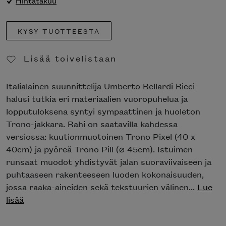
Hintatakuu
KYSY TUOTTEESTA
Lisää toivelistaan
Poista toivelistasta
Italialainen suunnittelija Umberto Bellardi Ricci
halusi tutkia eri materiaalien vuoropuhelua ja
lopputuloksena syntyi sympaattinen ja huoleton
Trono-jakkara. Rahi on saatavilla kahdessa
versiossa: kuutionmuotoinen Trono Pixel (40 x
40cm) ja pyöreä Trono Pill (⌀ 45cm). Istuimen
runsaat muodot yhdistyvät jalan suoraviivaiseen ja
puhtaaseen rakenteeseen luoden kokonaisuuden,
jossa raaka-aineiden sekä tekstuurien välinen...
Lue
lisää