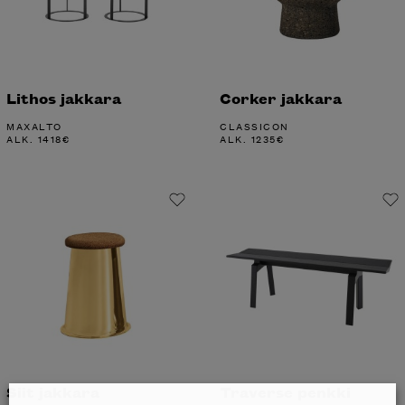
Lithos jakkara
Corker jakkara
MAXALTO
CLASSICON
ALK.
1418
€
ALK.
1235
€
Siit jakkara
Traverse penkki