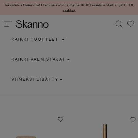
Tervetuloa Skannolle! Olemme avoinna ma-pe 10-18 (kesälauantait suljettu 1.8.
saakka).
KAIKKI TUOTTEET
Haku
KAIKKI VALMISTAJAT
Type 2 or more characters for results.
VIIMEKSI LISÄTTY