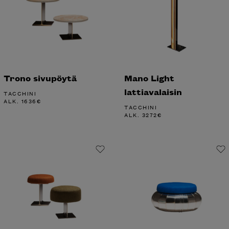
Trono sivupöytä
Mano Light
lattiavalaisin
TACCHINI
ALK.
1636
€
TACCHINI
ALK.
3272
€