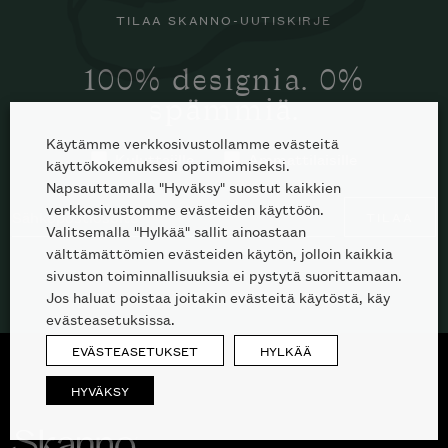
TILAA SKANNO-UUTISKIRJE
100% designia. 0%
spämmiä.
Käytämme verkkosivustollamme evästeitä
Kuluttajille
Ammattilaisille
käyttökokemuksesi optimoimiseksi.
Napsauttamalla "Hyväksy" suostut kaikkien
verkkosivustomme evästeiden käyttöön.
TILAA
Valitsemalla "Hylkää" sallit ainoastaan
välttämättömien evästeiden käytön, jolloin kaikkia
sivuston toiminnallisuuksia ei pystytä suorittamaan.
Jos haluat poistaa joitakin evästeitä käytöstä, käy
evästeasetuksissa.
EVÄSTEASETUKSET
HYLKÄÄ
HYVÄKSY