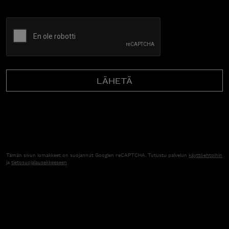
CAPTCHA
Tämän sivun lomakkeet on suojannut Googlen reCAPTCHA. Tutustu palvelun
käyttöehtoihin
ja
tietosuojalausekkeeseen