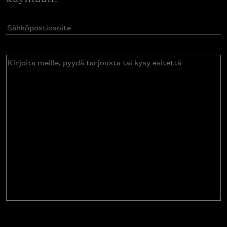
Sähköpostiosoite
(Pakollinen)
Kirjoita
meille,
pyydä
tarjousta
tai
kysy
esitettä