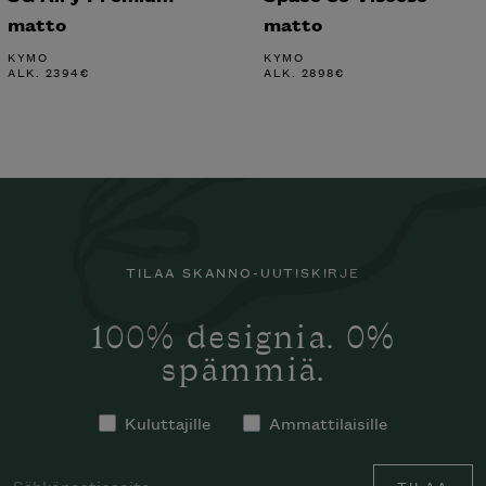
matto
matto
KYMO
KYMO
ALK.
2394
€
ALK.
2898
€
TILAA SKANNO-UUTISKIRJE
100% designia. 0%
spämmiä.
Kuluttajille
Ammattilaisille
TILAA