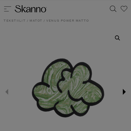
TEKSTIILIT
/
MATOT
/ VENUS POWER MATTO
Haku
Type 2 or more characters for results.