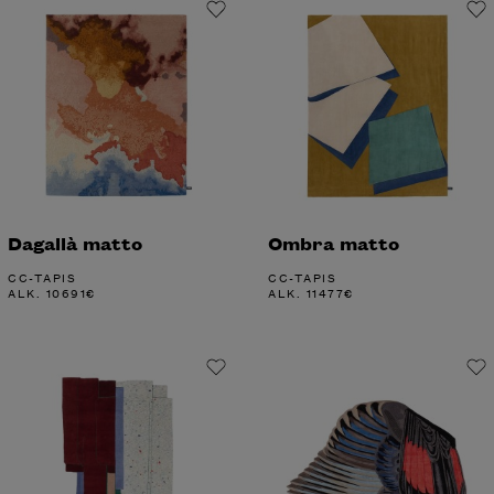
Dagallà matto
Ombra matto
CC-TAPIS
CC-TAPIS
ALK.
10691
€
ALK.
11477
€