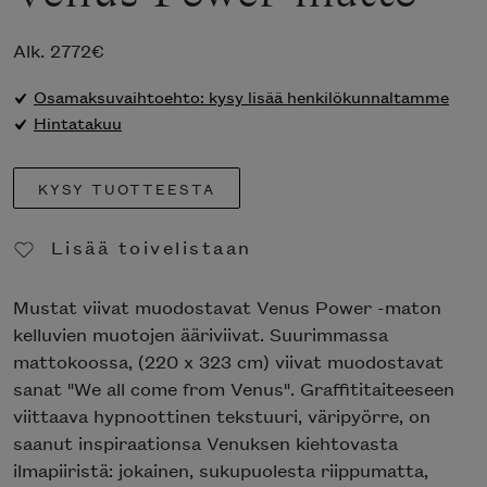
Alk.
2772
€
Osamaksuvaihtoehto: kysy lisää henkilökunnaltamme
Hintatakuu
KYSY TUOTTEESTA
Lisää toivelistaan
Poista toivelistasta
Mustat viivat muodostavat Venus Power -maton
kelluvien muotojen ääriviivat. Suurimmassa
mattokoossa, (220 x 323 cm) viivat muodostavat
sanat "We all come from Venus". Graffititaiteeseen
viittaava hypnoottinen tekstuuri, väripyörre, on
saanut inspiraationsa Venuksen kiehtovasta
ilmapiiristä: jokainen, sukupuolesta riippumatta,