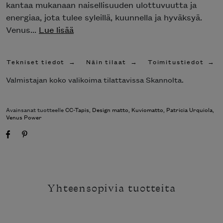
kantaa mukanaan naisellisuuden ulottuvuutta ja
energiaa, jota tulee syleillä, kuunnella ja hyväksyä.
Venus...
Lue lisää
Tekniset tiedot
Näin tilaat
Toimitustiedot
Valmistajan koko valikoima tilattavissa Skannolta.
Avainsanat tuotteelle
CC-Tapis
,
Design matto
,
Kuviomatto
,
Patricia Urquiola
,
Venus Power
Yhteensopivia tuotteita