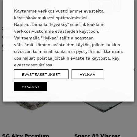
Käytämme verkkosivustollamme evästeitä
käyttökokemuksesi optimoimiseksi.
Napsauttamalla "Hyväksy" suostut kaikkien
SG Northern Soul
Tangle matto
verkkosivustomme evästeiden käyttöön.
matto
Valitsemalla "Hylkää" sallit ainoastaan
MOOOI
ALK.
2603
€
välttämättömien evästeiden käytön, jolloin kaikkia
KYMO
ALK.
2394
€
sivuston toiminnallisuuksia ei pystytä suorittamaan.
Jos haluat poistaa joitakin evästeitä käytöstä, käy
evästeasetuksissa.
EVÄSTEASETUKSET
HYLKÄÄ
HYVÄKSY
SG Airy Premium
Space 89 Viscose