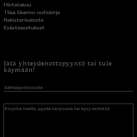
Hintatakuu
Tilaa Skanno-uutiskirje
Rekisteriseloste
Evästeasetukset
Jätä yhteydenottopyyntö tai tule
käymään!
Sähköpostiosoite
(Pakollinen)
Kirjoita
meille,
pyydä
tarjousta
tai