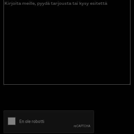
Kirjoita
meille,
pyydä
tarjousta
tai
kysy
esitettä
CAPTCHA