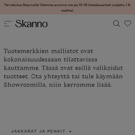
Tervetuloa Skannolle! Olemme avoinna ma-pe 10-18 (kesälauantait suljettu 1.8.
saakka).
Haku
Tuotemerkkien mallistot ovat
Type 2 or more characters for results.
kokonaisuudessaan tilattavissa
kauttamme. Tässä ovat esillä valikoidut
tuotteet. Ota yhteyttä tai tule käymään
Showroomilla, niin kerromme lisää.
JAKKARAT JA PENKIT