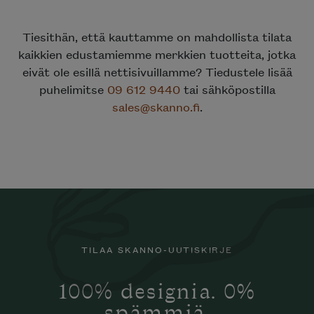
Tiesithän, että kauttamme on mahdollista tilata
kaikkien edustamiemme merkkien tuotteita, jotka
eivät ole esillä nettisivuillamme? Tiedustele lisää
puhelimitse
09 612 9440
tai sähköpostilla
sales@skanno.fi
.
TILAA SKANNO-UUTISKIRJE
100% designia. 0%
spämmiä.