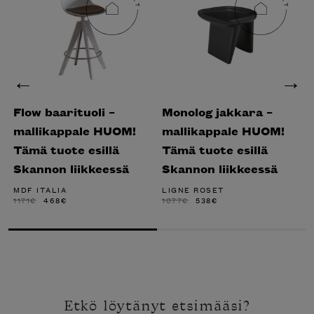
Flow baarituoli –
Monolog jakkara –
mallikappale HUOM!
mallikappale HUOM!
Tämä tuote esillä
Tämä tuote esillä
Skannon liikkeessä
Skannon liikkeessä
MDF ITALIA
LIGNE ROSET
ALKUPERÄINEN
NYKYINEN
ALKUPERÄINEN
NYKYINEN
1171
€
468
€
1077
€
538
€
HINTA
HINTA
HINTA
HINTA
OLI:
ON:
OLI:
ON:
1171€.
468€.
1077€.
538€.
Etkö löytänyt etsimääsi?