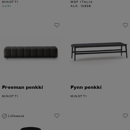
MINOTTI
MDF ITALIA
UUSI
ALK.
1283
€
Freeman penkki
Fynn penkki
MINOTTI
MINOTTI
Liikkeessä