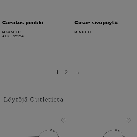
Caratos penkki
Cesar sivupöytä
MAXALTO
MINOTTI
ALK.
3212
€
1
2
→
Löytöjä Outletista