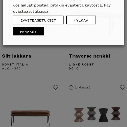
Jos haluat poistaa joitakin evästeitä käytöstä, käy
evästeasetuksissa.
EVÄSTEASETUKSET
HYLKÄÄ
HYVÄKSY
Siit jakkara
Traverse penkki
SOVET ITALIA
LIGNE ROSET
ALK.
434
€
964
€
Liikkeessä