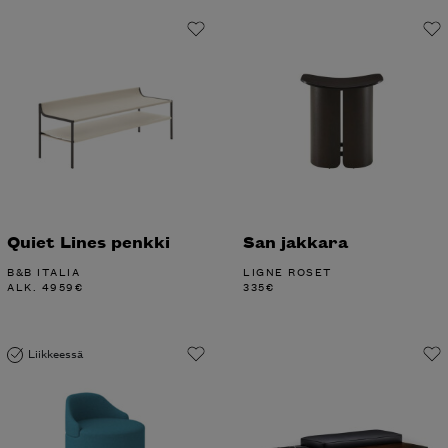
Quiet Lines penkki
San jakkara
B&B ITALIA
LIGNE ROSET
ALK.
4959
€
335
€
Liikkeessä