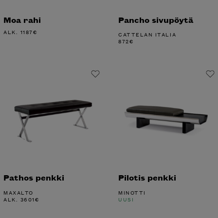
Moa rahi
Pancho sivupöytä
ALK.
1187
€
CATTELAN ITALIA
872
€
Pathos penkki
Pilotis penkki
MAXALTO
MINOTTI
ALK.
3601
€
UUSI