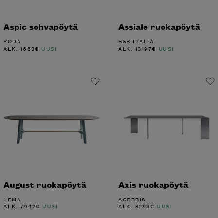
Aspic sohvapöytä
Assiale ruokapöytä
RODA
B&B ITALIA
ALK.
1663
€
UUSI
ALK.
13197
€
UUSI
August ruokapöytä
Axis ruokapöytä
LEMA
ACERBIS
ALK.
7942
€
UUSI
ALK.
8293
€
UUSI