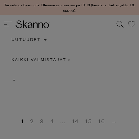
Tervetuloa Skannolle! Olemme avoinna ma-pe 10-18 (kesälauantait suljettu 1.8.
saakka).
UUTUUDET
Haku
KAIKKI VALMISTAJAT
Type 2 or more characters for results.
1
2
3
4
…
14
15
16
→