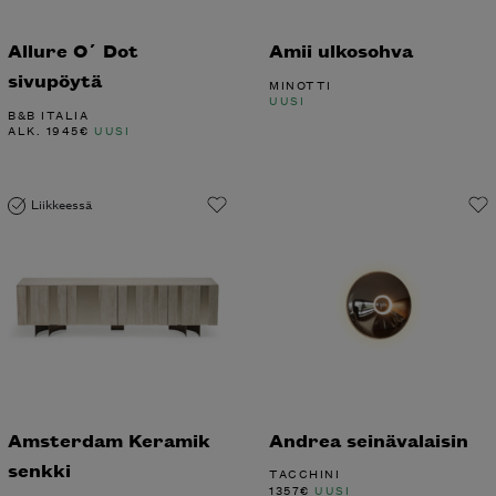
Allure O´ Dot
Amii ulkosohva
sivupöytä
MINOTTI
UUSI
B&B ITALIA
ALK.
1945
€
UUSI
Liikkeessä
Amsterdam Keramik
Andrea seinävalaisin
senkki
TACCHINI
1357
€
UUSI