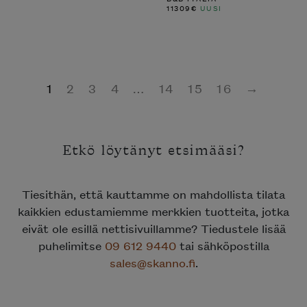
11309
€
UUSI
1
2
3
4
…
14
15
16
→
Etkö löytänyt etsimääsi?
Tiesithän, että kauttamme on mahdollista tilata
kaikkien edustamiemme merkkien tuotteita, jotka
eivät ole esillä nettisivuillamme? Tiedustele lisää
puhelimitse
09 612 9440
tai sähköpostilla
sales@skanno.fi
.