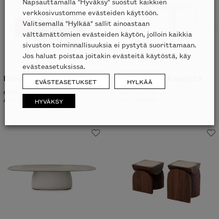
Napsauttamalla "Hyväksy" suostut kaikkien
verkkosivustomme evästeiden käyttöön.
Valitsemalla "Hylkää" sallit ainoastaan
välttämättömien evästeiden käytön, jolloin kaikkia
sivuston toiminnallisuuksia ei pystytä suorittamaan.
Jos haluat poistaa joitakin evästeitä käytöstä, käy
evästeasetuksissa.
Block senkki
Bonnet ruokapöytä
EVÄSTEASETUKSET
HYLKÄÄ
MOGG
MDF ITALIA
ALK.
5234
€
UUSI
ALK.
5998
€
UUSI
HYVÄKSY