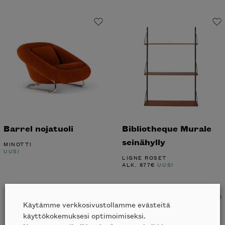
Barrel nojatuoli
Bibliotheque Murale
seinähylly
MINOTTI
UUSI
LIGNE ROSET
ALK.
877
€
UUSI
Käytämme verkkosivustollamme evästeitä
käyttökokemuksesi optimoimiseksi.