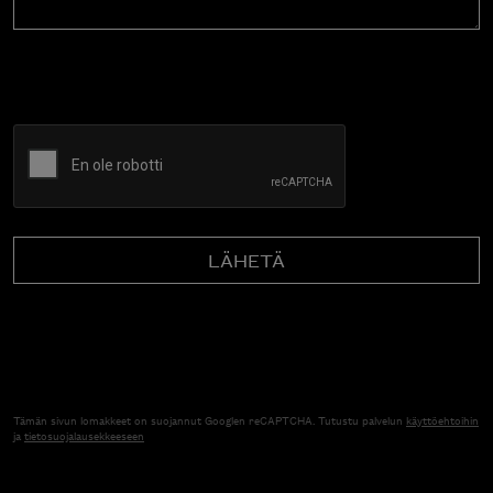
CAPTCHA
Tämän sivun lomakkeet on suojannut Googlen reCAPTCHA. Tutustu palvelun
käyttöehtoihin
ja
tietosuojalausekkeeseen