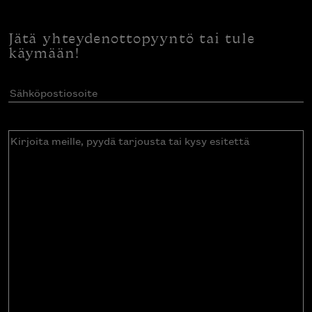
Jätä yhteydenottopyyntö tai tule
käymään!
Sähköpostiosoite
(Pakollinen)
Kirjoita
meille,
pyydä
tarjousta
tai
kysy
esitettä