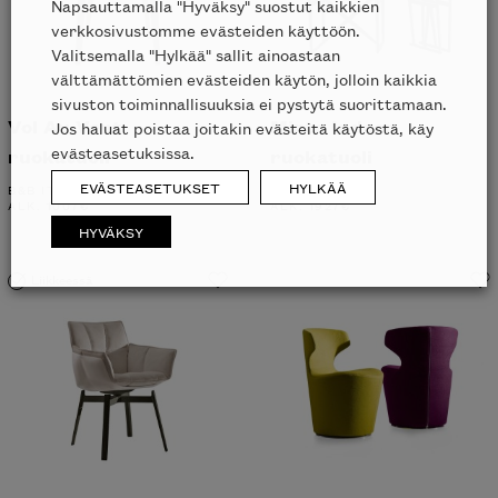
Napsauttamalla "Hyväksy" suostut kaikkien
verkkosivustomme evästeiden käyttöön.
Valitsemalla "Hylkää" sallit ainoastaan
välttämättömien evästeiden käytön, jolloin kaikkia
sivuston toiminnallisuuksia ei pystytä suorittamaan.
Vol Au Vent
Mirto Indoor
Jos haluat poistaa joitakin evästeitä käytöstä, käy
evästeasetuksissa.
ruokatuoli
ruokatuoli
EVÄSTEASETUKSET
HYLKÄÄ
B&B ITALIA
B&B ITALIA
ALK.
1007
€
ALK.
1927
€
HYVÄKSY
Liikkeessä