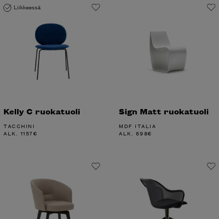
Liikkeessä
Kelly C ruokatuoli
Sign Matt ruokatuoli
TACCHINI
MDF ITALIA
ALK.
1157
€
ALK.
698
€