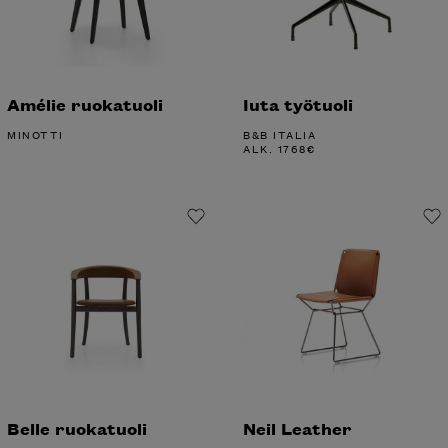
Amélie ruokatuoli
Iuta työtuoli
MINOTTI
B&B ITALIA
ALK.
1768
€
Belle ruokatuoli
Neil Leather