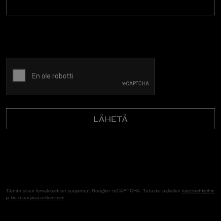
CAPTCHA
Tämän sivun lomakkeet on suojannut Googlen reCAPTCHA. Tutustu palvelun
käyttöehtoihin
ja
tietosuojalausekkeeseen