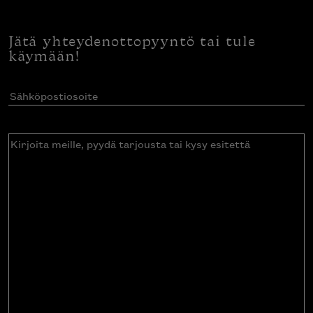
Jätä yhteydenottopyyntö tai tule
käymään!
Sähköpostiosoite
(Pakollinen)
Kirjoita
meille,
pyydä
tarjousta
tai
kysy
esitettä