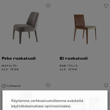
Febo ruokatuoli
El ruokatuoli
MAXALTO
B&B ITALIA
ALK.
1512
€
ALK.
1274
€
Liikkeessä
Käytämme verkkosivustollamme evästeitä
käyttökokemuksesi optimoimiseksi.