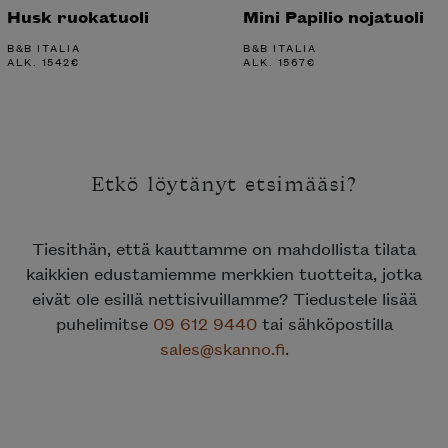
Husk ruokatuoli
Mini Papilio nojatuoli
B&B ITALIA
B&B ITALIA
ALK.
1542
€
ALK.
1567
€
Etkö löytänyt etsimääsi?
Tiesithän, että kauttamme on mahdollista tilata
kaikkien edustamiemme merkkien tuotteita, jotka
eivät ole esillä nettisivuillamme? Tiedustele lisää
puhelimitse
09 612 9440
tai sähköpostilla
sales@skanno.fi
.