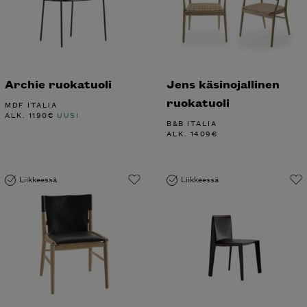
Archie ruokatuoli
Jens käsinojallinen
ruokatuoli
MDF ITALIA
ALK.
1190
€
UUSI
B&B ITALIA
ALK.
1409
€
Liikkeessä
Liikkeessä