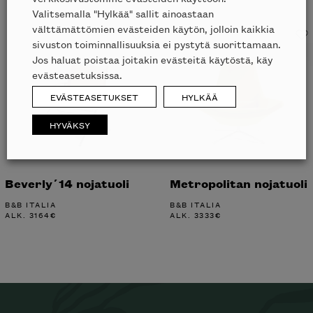
Valitsemalla "Hylkää" sallit ainoastaan
välttämättömien evästeiden käytön, jolloin kaikkia
sivuston toiminnallisuuksia ei pystytä suorittamaan.
Jos haluat poistaa joitakin evästeitä käytöstä, käy
evästeasetuksissa.
EVÄSTEASETUKSET
HYLKÄÄ
HYVÄKSY
Beverly´14 nojatuoli
Metropolitan nojatuoli
B&B ITALIA
B&B ITALIA
ALK.
3164
€
ALK.
3333
€