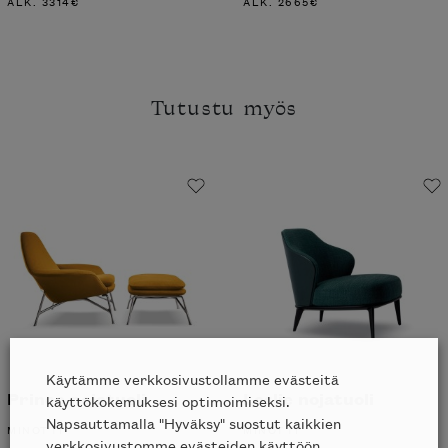
ALK.
3314
€
ALK.
2665
€
Tutustu myös
Käytämme verkkosivustollamme evästeitä
Prince nojatuoli
Leslie nojatuoli
käyttökokemuksesi optimoimiseksi.
Napsauttamalla "Hyväksy" suostut kaikkien
MINOTTI
MINOTTI
verkkosivustomme evästeiden käyttöön.