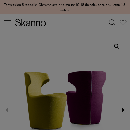
Tervetuloa Skannolle! Olemme avoinna ma-pe 10-18 (kesälauantait suljettu 1.8.
saakka).
TUOLIT
/
NOJATUOLIT
/ MINI PAPILIO NOJATUOLI
Haku
Type 2 or more characters for results.