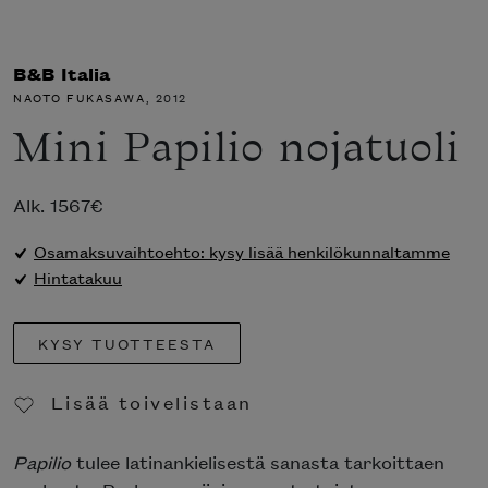
B&B Italia
NAOTO FUKASAWA
, 2012
Mini Papilio nojatuoli
Alk.
1567
€
Osamaksuvaihtoehto: kysy lisää henkilökunnaltamme
Hintatakuu
KYSY TUOTTEESTA
Lisää toivelistaan
Poista toivelistasta
Papilio
tulee latinankielisestä sanasta tarkoittaen