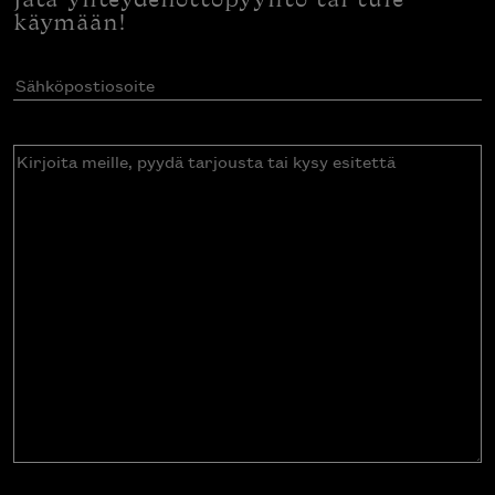
Jätä yhteydenottopyyntö tai tule
käymään!
Sähköpostiosoite
(Pakollinen)
Kirjoita
meille,
pyydä
tarjousta
tai
kysy
esitettä