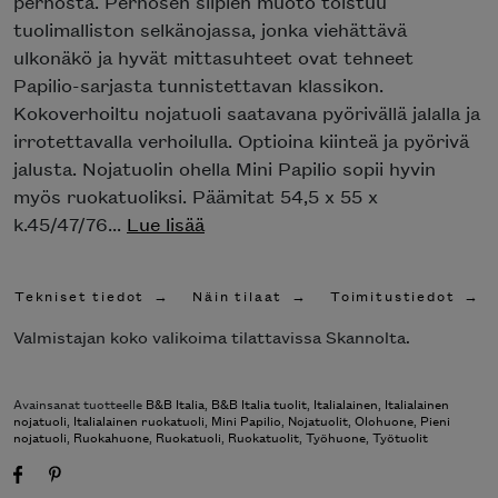
perhosta. Perhosen siipien muoto toistuu
tuolimalliston selkänojassa, jonka viehättävä
ulkonäkö ja hyvät mittasuhteet ovat tehneet
Papilio-sarjasta tunnistettavan klassikon.
Kokoverhoiltu nojatuoli saatavana pyörivällä jalalla ja
irrotettavalla verhoilulla. Optioina kiinteä ja pyörivä
jalusta. Nojatuolin ohella Mini Papilio sopii hyvin
myös ruokatuoliksi. Päämitat 54,5 x 55 x
k.45/47/76...
Lue lisää
Tekniset tiedot
Näin tilaat
Toimitustiedot
Valmistajan koko valikoima tilattavissa Skannolta.
Avainsanat tuotteelle
B&B Italia
,
B&B Italia tuolit
,
Italialainen
,
Italialainen
nojatuoli
,
Italialainen ruokatuoli
,
Mini Papilio
,
Nojatuolit
,
Olohuone
,
Pieni
nojatuoli
,
Ruokahuone
,
Ruokatuoli
,
Ruokatuolit
,
Työhuone
,
Työtuolit