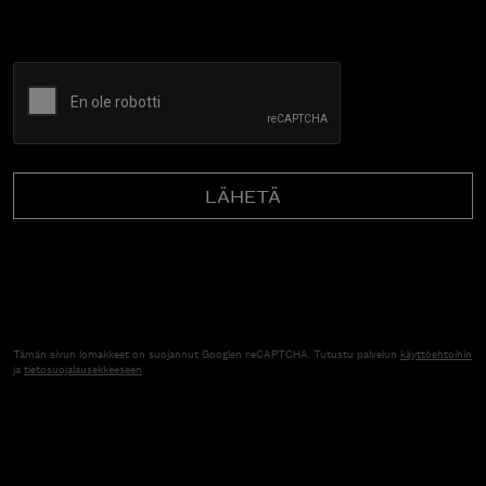
CAPTCHA
Tämän sivun lomakkeet on suojannut Googlen reCAPTCHA. Tutustu palvelun
käyttöehtoihin
ja
tietosuojalausekkeeseen