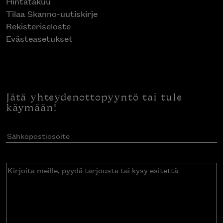
Hintatakuu
Tilaa Skanno-uutiskirje
Rekisteriseloste
Evästeasetukset
Jätä yhteydenottopyyntö tai tule
käymään!
Sähköpostiosoite
(Pakollinen)
Kirjoita
meille,
pyydä
tarjousta
tai