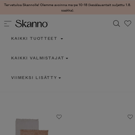
Tervetuloa Skannolle! Olemme avoinna ma-pe 10-18 (kesälauantait suljettu 1.8.
saakka).
KAIKKI TUOTTEET
Haku
KAIKKI VALMISTAJAT
Type 2 or more characters for results.
VIIMEKSI LISÄTTY