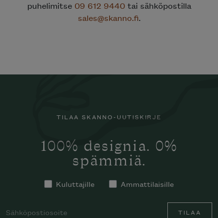
puhelimitse
09 612 9440
tai sähköpostilla
sales@skanno.fi
.
TILAA SKANNO-UUTISKIRJE
100% designia. 0%
spämmiä.
Kuluttajille
Ammattilaisille
TILAA