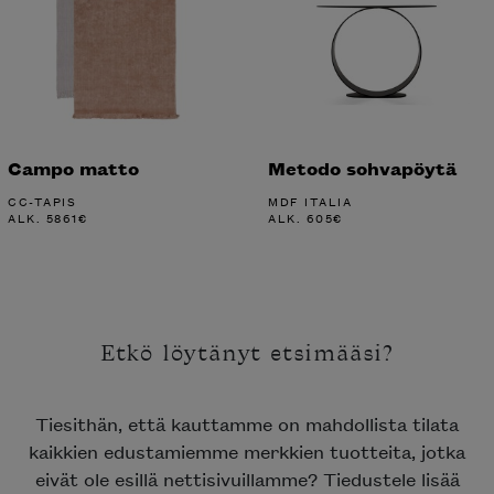
Campo matto
Metodo sohvapöytä
CC-TAPIS
MDF ITALIA
ALK.
5861
€
ALK.
605
€
Etkö löytänyt etsimääsi?
Tiesithän, että kauttamme on mahdollista tilata
kaikkien edustamiemme merkkien tuotteita, jotka
eivät ole esillä nettisivuillamme? Tiedustele lisää