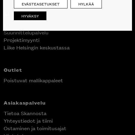
EVÄSTEASETUKSET
HYLKÄÄ
Skanno
HYVÄKSY
Tuotteet
Suunnittelupalvelu
Projektimyynti
Liike Helsingin keskustassa
Outlet
Poistuvat mallikappaleet
Asiakaspalvelu
Tietoa Skannosta
Yhteystiedot ja tiimi
Ostaminen ja toimitusajat