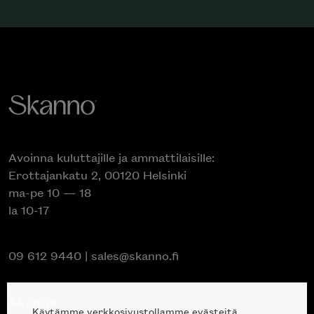
Avoinna kuluttajille ja ammattilaisille:
Erottajankatu 2, 00120 Helsinki
ma-pe 10 — 18
la 10-17
09 612 9440
|
sales@skanno.fi
Skanno
Käytämme verkkosivustollamme evästeitä