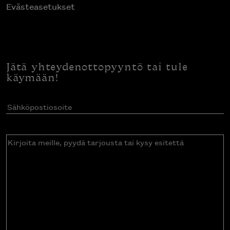
Evästeasetukset
Jätä yhteydenottopyyntö tai tule
käymään!
Sähköpostiosoite
(Pakollinen)
Kirjoita
meille,
pyydä
tarjousta
tai
kysy
esitettä