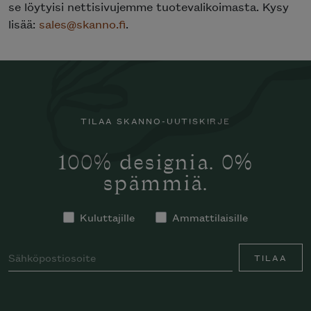
se löytyisi nettisivujemme tuotevalikoimasta. Kysy
lisää:
sales@skanno.fi
.
TILAA SKANNO-UUTISKIRJE
100% designia. 0%
spämmiä.
Kuluttajille
Ammattilaisille
TILAA