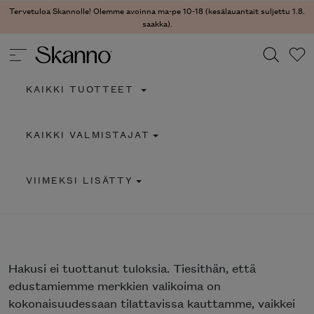
Tervetuloa Skannolle! Olemme avoinna ma-pe 10-18 (kesälauantait suljettu 1.8.
saakka).
KAIKKI TUOTTEET
Haku
KAIKKI VALMISTAJAT
Type 2 or more characters for results.
VIIMEKSI LISÄTTY
Hakusi
ei tuottanut tuloksia. Tiesithän, että
edustamiemme merkkien valikoima on
kokonaisuudessaan tilattavissa kauttamme, vaikkei