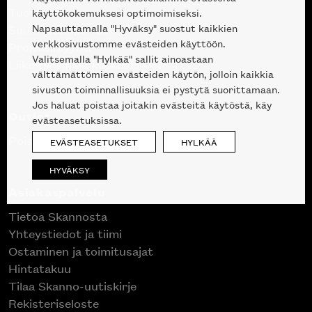
Tuotteet
käyttökokemuksesi optimoimiseksi.
Napsauttamalla "Hyväksy" suostut kaikkien
Suunnittelupalvelu
verkkosivustomme evästeiden käyttöön.
Projektimyynti
Valitsemalla "Hylkää" sallit ainoastaan
Liike Helsingin keskustassa
välttämättömien evästeiden käytön, jolloin kaikkia
sivuston toiminnallisuuksia ei pystytä suorittamaan.
Jos haluat poistaa joitakin evästeitä käytöstä, käy
Outlet
evästeasetuksissa.
Poistuvat mallikappaleet
EVÄSTEASETUKSET
HYLKÄÄ
HYVÄKSY
Asiakaspalvelu
Tietoa Skannosta
Yhteystiedot ja tiimi
Ostaminen ja toimitusajat
Hintatakuu
Tilaa Skanno-uutiskirje
Rekisteriseloste