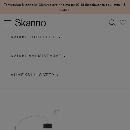
Tervetuloa Skannolle! Olemme avoinna ma-pe 10-18 (kesälauantait suljettu 1.8.
saakka).
KAIKKI TUOTTEET
Haku
KAIKKI VALMISTAJAT
Type 2 or more characters for results.
VIIMEKSI LISÄTTY