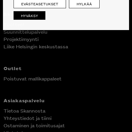
EVÄSTEASETUKSET
HYLKÄÄ
Skanno
HYVÄKSY
Tuotteet
Suunnittelupalvelu
Projektimyynti
Liike Helsingin keskustassa
Outlet
Poistuvat mallikappaleet
Asiakaspalvelu
Tietoa Skannosta
Yhteystiedot ja tiimi
Ostaminen ja toimitusajat