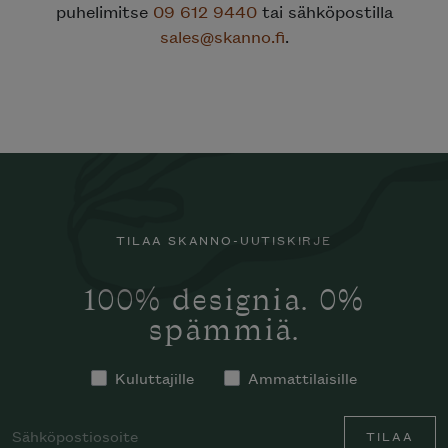
puhelimitse
09 612 9440
tai sähköpostilla
sales@skanno.fi
.
TILAA SKANNO-UUTISKIRJE
100% designia. 0%
spämmiä.
Kuluttajille
Ammattilaisille
TILAA