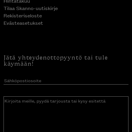
Hintatakuu
Tilaa Skanno-uutiskirje
Rekisteriseloste
Evästeasetukset
Jätä yhteydenottopyyntö tai tule
käymään!
Sähköpostiosoite
(Pakollinen)
Kirjoita
meille,
pyydä
tarjousta
tai