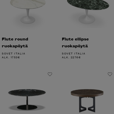
Flute round
Flute ellipse
ruokapöytä
ruokapöytä
SOVET ITALIA
SOVET ITALIA
ALK.
1753
€
ALK.
2276
€