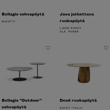
Bellagio sohvapöytä
Java jatkettava
ruokapöytä
MINOTTI
LIGNE ROSET
ALK.
4069
€
Bellagio "Outdoor"
Deod ruokapöytä
sohvapöytä
SOVET ITALIA