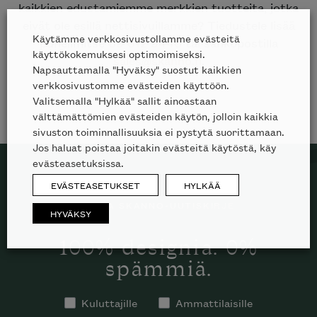
kaikkien edustamiemme merkkien tuotteita, jotka
eivät ole esillä nettisivuillamme? Tiedustele lisää
Käytämme verkkosivustollamme evästeitä
puhelimitse
09 612 9440
tai sähköpostilla
käyttökokemuksesi optimoimiseksi.
sales@skanno.fi
.
Napsauttamalla "Hyväksy" suostut kaikkien
verkkosivustomme evästeiden käyttöön.
Valitsemalla "Hylkää" sallit ainoastaan
välttämättömien evästeiden käytön, jolloin kaikkia
sivuston toiminnallisuuksia ei pystytä suorittamaan.
Jos haluat poistaa joitakin evästeitä käytöstä, käy
evästeasetuksissa.
EVÄSTEASETUKSET
HYLKÄÄ
TILAA SKANNO-UUTISKIRJE
HYVÄKSY
100% designia. 0%
spämmiä.
Kuluttajille
Ammattilaisille