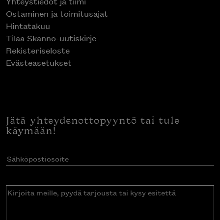
Yhteystiedot ja tiimi
Ostaminen ja toimitusajat
Hintatakuu
Tilaa Skanno-uutiskirje
Rekisteriseloste
Evästeasetukset
Jätä yhteydenottopyyntö tai tule
käymään!
Sähköpostiosoite
(Pakollinen)
Kirjoita
meille,
pyydä