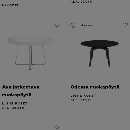
ALK.
2607
€
MINOTTI
Liikkeessä
Ava jatkettava
Odessa ruokapöytä
ruokapöytä
LIGNE ROSET
ALK.
4261
€
LIGNE ROSET
ALK.
3604
€