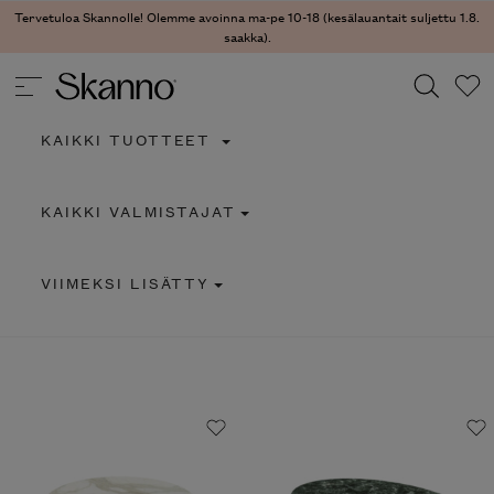
Tervetuloa Skannolle! Olemme avoinna ma-pe 10-18 (kesälauantait suljettu 1.8.
saakka).
KAIKKI TUOTTEET
Haku
KAIKKI VALMISTAJAT
Type 2 or more characters for results.
VIIMEKSI LISÄTTY