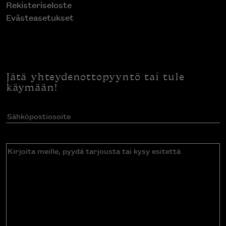
Rekisteriseloste
Evästeasetukset
Jätä yhteydenottopyyntö tai tule
käymään!
Sähköpostiosoite
(Pakollinen)
Kirjoita
meille,
pyydä
tarjousta
tai
kysy
esitettä