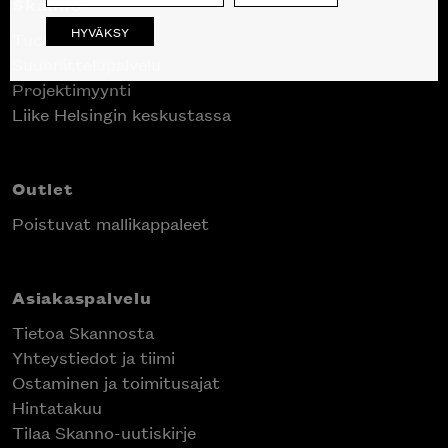
Skanno
HYVÄKSY
Tuotteet
Suunnittelupalvelu
Projektimyynti
Liike Helsingin keskustassa
Outlet
Poistuvat mallikappaleet
Asiakaspalvelu
Tietoa Skannosta
Yhteystiedot ja tiimi
Ostaminen ja toimitusajat
Hintatakuu
Tilaa Skanno-uutiskirje