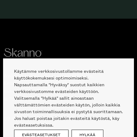
Käytämme verkkosivustollamme evästeitä
Avoinna kuluttajille ja ammattilaisille:
käyttökokemuksesi optimoimiseksi.
Erottajankatu 2, 00120 Helsinki
Napsauttamalla "Hyväksy" suostut kaikkien
ma-pe 10 — 18
verkkosivustomme evästeiden käyttöön.
Valitsemalla "Hylkää" sallit ainoastaan
la 10-17
välttämättömien evästeiden käytön, jolloin kaikkia
sivuston toiminnallisuuksia ei pystytä suorittamaan.
Jos haluat poistaa joitakin evästeitä käytöstä, käy
09 612 9440
|
sales@skanno.fi
evästeasetuksissa.
EVÄSTEASETUKSET
HYLKÄÄ