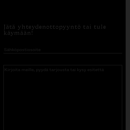
Jätä yhteydenottopyyntö tai tule
käymään!
Sähköpostiosoite
(Pakollinen)
Kirjoita
meille,
pyydä
tarjousta
tai
kysy
esitettä