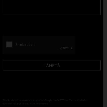
CAPTCHA
Tämän sivun lomakkeet on suojannut Googlen reCAPTCHA. Tutustu palvelun
käyttöehtoihin
ja
tietosuojalausekkeeseen