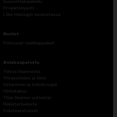
Suunnittelupalvelu
Projektimyynti
Liike Helsingin keskustassa
Outlet
Poistuvat mallikappaleet
Asiakaspalvelu
Tietoa Skannosta
Yhteystiedot ja tiimi
Ostaminen ja toimitusajat
Hintatakuu
Tilaa Skanno-uutiskirje
Rekisteriseloste
Evästeasetukset