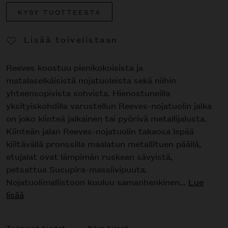
KYSY TUOTTEESTA
Lisää toivelistaan
Poista toivelistasta
Reeves koostuu pienikokoisista ja
matalaselkäisistä nojatuoleista sekä niihin
yhteensopivista sohvista. Hienostuneilla
yksityiskohdilla varustellun Reeves-nojatuolin jalka
on joko kiinteä jalkainen tai pyörivä metallijalusta.
Kiinteän jalan Reeves-nojatuolin takaosa lepää
kiiltävällä pronssilla maalatun metallituen päällä,
etujalat ovat lämpimän ruskean sävyistä,
petsattua Sucupira-massiivipuuta.
Nojatuolimallistoon kuuluu samanhenkinen...
Lue
lisää
Tekniset tiedot
Näin tilaat