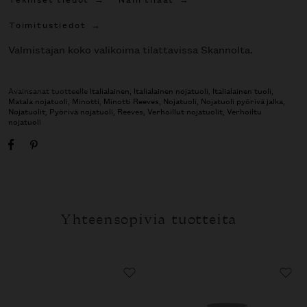
Toimitustiedot
Valmistajan koko valikoima tilattavissa Skannolta.
Avainsanat tuotteelle
Italialainen
,
Italialainen nojatuoli
,
Italialainen tuoli
,
Matala nojatuoli
,
Minotti
,
Minotti Reeves
,
Nojatuoli
,
Nojatuoli pyörivä jalka
,
Nojatuolit
,
Pyörivä nojatuoli
,
Reeves
,
Verhoillut nojatuolit
,
Verhoiltu
nojatuoli
Yhteensopivia tuotteita