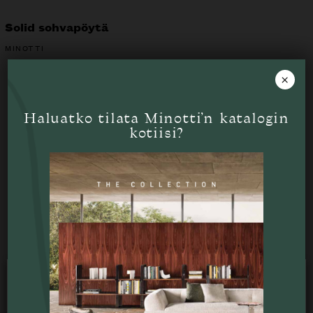
Solid sohvapöytä
MINOTTI
×
Haluatko tilata Minotti’n katalogin
Tutustu myös
kotiisi?
Käytämme verkkosivustollamme evästeitä
käyttökokemuksesi optimoimiseksi.