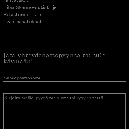
Tilaa Skanno-uutiskirje
Rekisteriseloste
Evästeasetukset
Jätä yhteydenottopyyntö tai tule
käymään!
Sähköpostiosoite
(Pakollinen)
Kirjoita
meille,
pyydä
tarjousta
tai