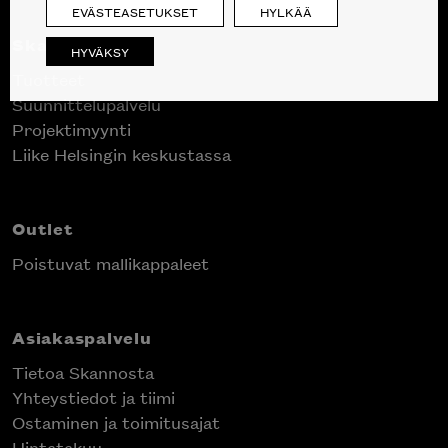
EVÄSTEASETUKSET
HYLKÄÄ
Skanno
HYVÄKSY
Tuotteet
Suunnittelupalvelu
Projektimyynti
Liike Helsingin keskustassa
Outlet
Poistuvat mallikappaleet
Asiakaspalvelu
Tietoa Skannosta
Yhteystiedot ja tiimi
Ostaminen ja toimitusajat
Hintatakuu