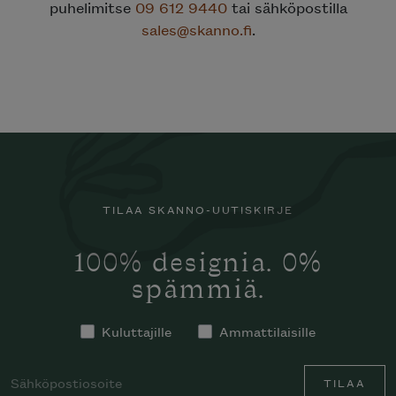
puhelimitse
09 612 9440
tai sähköpostilla
sales@skanno.fi
.
TILAA SKANNO-UUTISKIRJE
100% designia. 0%
spämmiä.
Kuluttajille
Ammattilaisille
TILAA