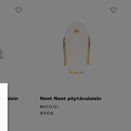
alaisin
Noot Noot pöytävalaisin
MOOOI
840
€