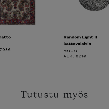
matto
Random Light II
kattovalaisin
I
708
€
MOOOI
ALK.
821
€
Tutustu myös