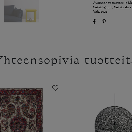
Avainsanat tuotteelle
M
Seinäfiguuri
,
Seinävalais
Valaistus
Yhteensopivia tuotteit