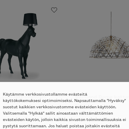
Käytämme verkkosivustollamme evästeitä
amp lattiavalaisin
Raimond Dome kattov
käyttökokemuksesi optimoimiseksi. Napsauttamalla "Hyväksy"
I
MOOOI
suostut kaikkien verkkosivustomme evästeiden käyttöön.
ALK.
3742
€
Valitsemalla "Hylkää" sallit ainoastaan välttämättömien
evästeiden käytön, jolloin kaikkia sivuston toiminnallisuuksia ei
pystytä suorittamaan. Jos haluat poistaa joitakin evästeitä