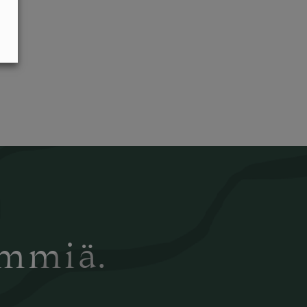
ämmiä.