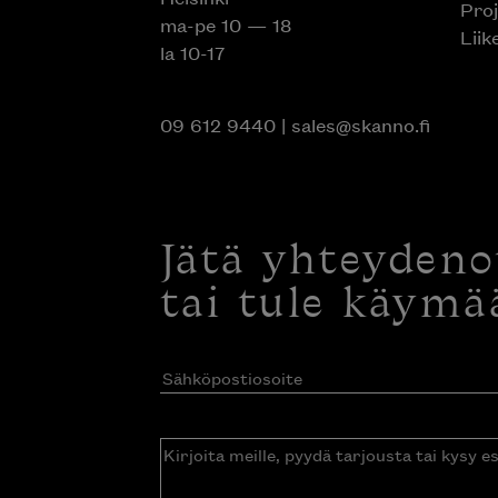
Proj
ma-pe 10 — 18
Liik
la 10-17
09 612 9440
|
sales@skanno.fi
Jätä yhteyden
tai tule käymä
Sähköpostiosoite
(Pakollinen)
Kirjoita
meille,