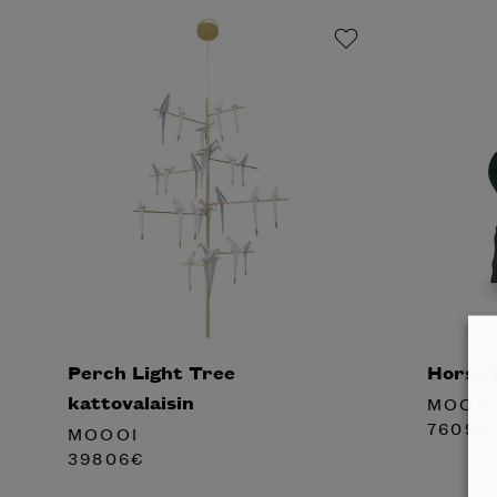
Perch Light Tree
Horse L
kattovalaisin
MOOO
7609
€
MOOOI
39806
€