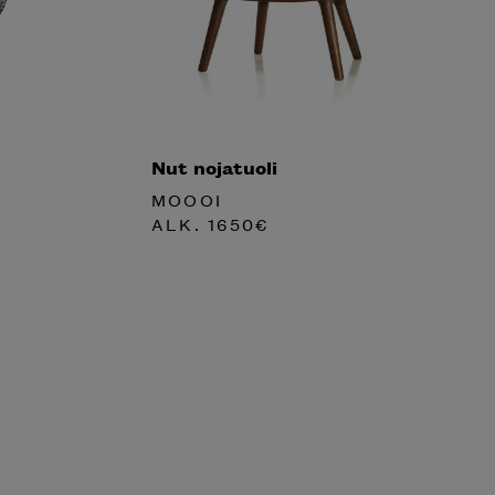
Nut nojatuoli
MOOOI
ALK.
1650
€