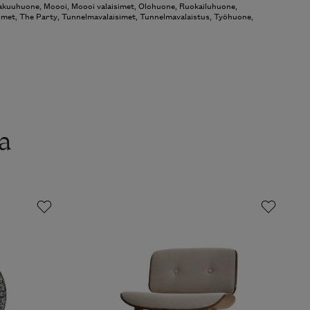
akuuhuone
,
Moooi
,
Moooi valaisimet
,
Olohuone
,
Ruokailuhuone
,
imet
,
The Party
,
Tunnelmavalaisimet
,
Tunnelmavalaistus
,
Työhuone
,
a