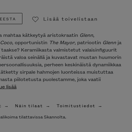
Lisää toivelistaan
EESTA
Poista toivelistasta
sia mahtaa kätkeytyä aristokraatin
Glenn
,
Coco
, opportunistin
The Mayor
, patriootin
Glenn
ja
taakse? Keramiikasta valmistetut valaisinfiguurit
äistä valoa seinällä ja kuvastavat mustan huumorin
a persoonallisuuksia, perheen keskinäistä dynamiikkaa
 Kätketty sirpale hahmojen luonteissa muistuttaa
asta piilotetusta puolestamme, joka vaatii
ue lisää
t
Näin tilaat
Toimitustiedot
alikoima tilattavissa Skannolta.