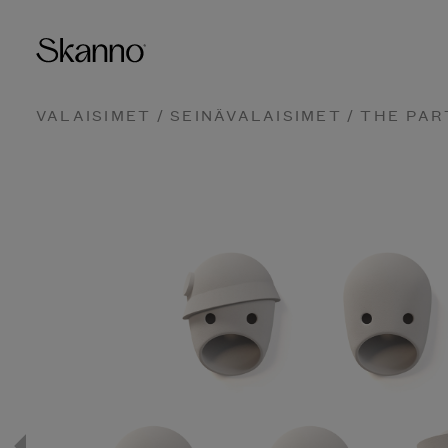
VALAISIMET
/
SEINÄVALAISIMET
/ THE PAR
Haku
Type 2 or more characters fo