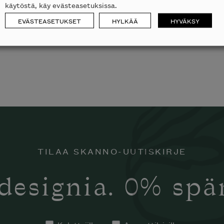
käytöstä, käy evästeasetuksissa.
EVÄSTEASETUKSET
HYLKÄÄ
HYVÄKSY
TILAA SKANNO-UUTISKIRJE
designia. 0% sp