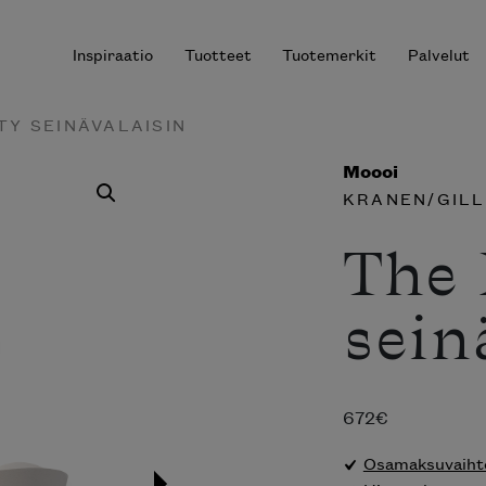
Inspiraatio
Tuotteet
Tuotemerkit
Palvelut
TY SEINÄVALAISIN
Moooi
KRANEN/GILL
r results.
The 
sein
672
€
Osamaksuvaihto