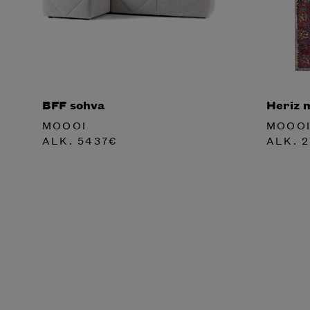
BFF sohva
Heriz 
MOOOI
MOOO
ALK.
5437
€
ALK.
2