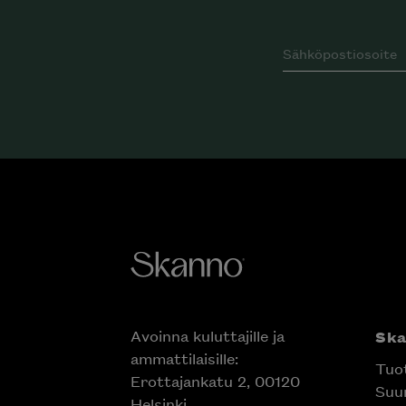
Avoinna kuluttajille ja
Sk
ammattilaisille:
Tuo
Erottajankatu 2, 00120
Suun
Helsinki