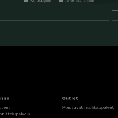
Kuluttajille
Ammattilaisille
anno
Outlet
tteet
Poistuvat mallikappaleet
nittelupalvelu