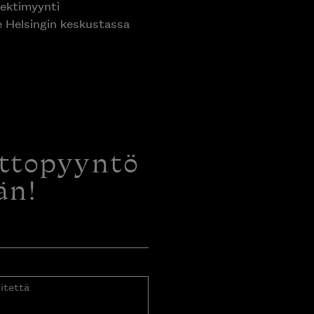
ektimyynti
e Helsingin keskustassa
ottopyyntö
än!