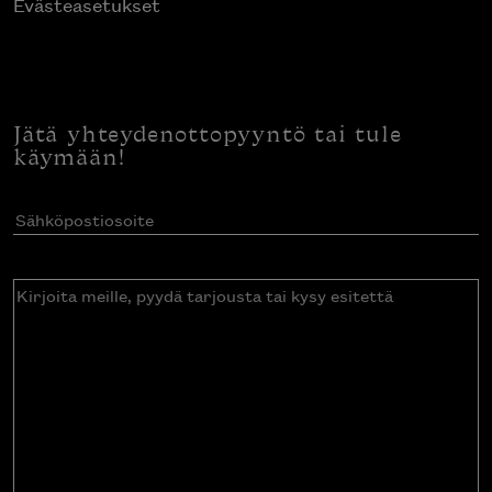
Evästeasetukset
Jätä yhteydenottopyyntö tai tule
käymään!
Sähköpostiosoite
(Pakollinen)
Kirjoita
meille,
pyydä
tarjousta
tai
kysy
esitettä