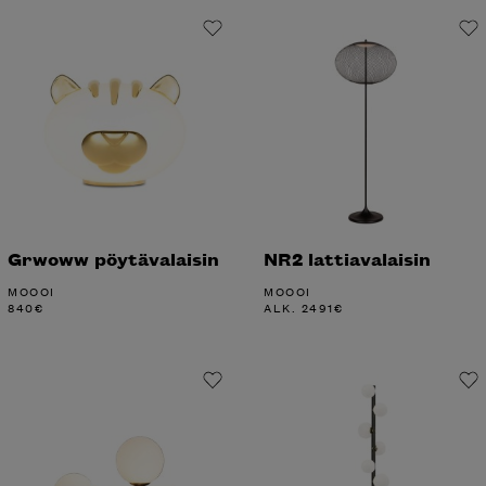
Grwoww pöytävalaisin
NR2 lattiavalaisin
MOOOI
MOOOI
840
€
ALK.
2491
€