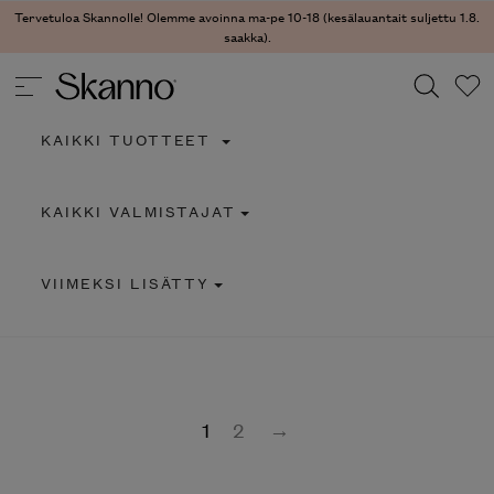
Tervetuloa Skannolle! Olemme avoinna ma-pe 10-18 (kesälauantait suljettu 1.8.
saakka).
KAIKKI TUOTTEET
Haku
KAIKKI VALMISTAJAT
Type 2 or more characters for results.
VIIMEKSI LISÄTTY
1
2
→