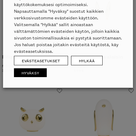
käyttökokemuksesi optimoimiseksi.
Napsauttamalla "Hyväksy" suostut kaikkien
verkkosivustomme evästeiden käyttöön.
Valitsemalla "Hylkää" sallit ainoastaan
välttämättömien evästeiden käytön, jolloin kaikkia
sivuston toiminnallisuuksia ei pystytä suorittamaan.
Jos haluat poistaa joitakin evästeitä käytöstä, käy
evästeasetuksissa.
Filigree lattiavalaisin
Purr pöytävalaisin
EVÄSTEASETUKSET
HYLKÄÄ
MOOOI
MOOOI
3335
€
609
€
HYVÄKSY