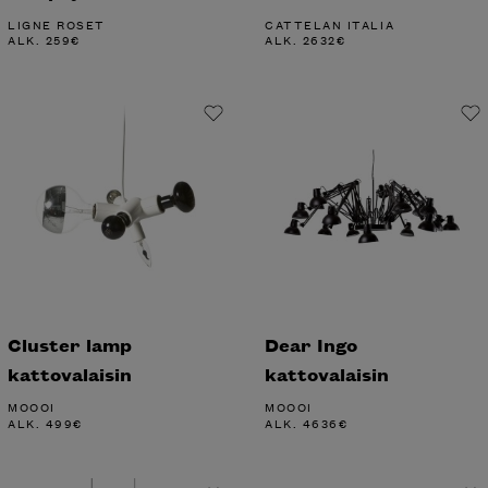
LIGNE ROSET
CATTELAN ITALIA
ALK.
259
€
ALK.
2632
€
Cluster lamp
Dear Ingo
kattovalaisin
kattovalaisin
MOOOI
MOOOI
ALK.
499
€
ALK.
4636
€