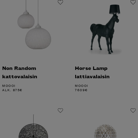
Non Random
Horse Lamp
kattovalaisin
lattiavalaisin
MOOOI
MOOOI
ALK.
875
€
7609
€