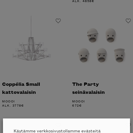
ALK.
4858
€
Coppélia Small
The Party
kattovalaisin
seinävalaisin
MOOOI
MOOOI
ALK.
3778
€
672
€
Käytämme verkkosivustollamme evästeitä