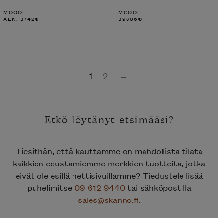
MOOOI
MOOOI
ALK.
3742
€
39806
€
1
2
→
Etkö löytänyt etsimääsi?
Tiesithän, että kauttamme on mahdollista tilata
kaikkien edustamiemme merkkien tuotteita, jotka
eivät ole esillä nettisivuillamme? Tiedustele lisää
puhelimitse
09 612 9440
tai sähköpostilla
sales@skanno.fi
.