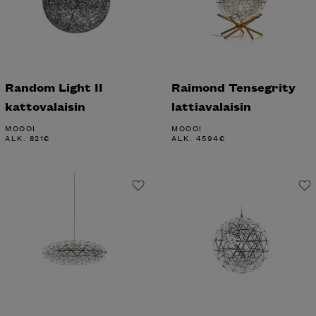
Random Light II
Raimond Tensegrity
kattovalaisin
lattiavalaisin
MOOOI
MOOOI
ALK.
821
€
ALK.
4594
€