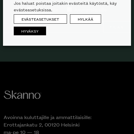
Jos haluat poistaa joitakin evästeitä käytöstä, käy
evästeasetuksissa.
Kuluttajille
Ammattilaisille
EVÄSTEASETUKSET
HYLKÄÄ
TILAA
HYVÄKSY
Avoinna kuluttajille ja ammattilaisille:
Erottajankatu 2, 00120 Helsinki
ma-pe 10 — 18