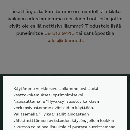
Tiesithän, että kauttamme on mahdollista tilata
kaikkien edustamiemme merkkien tuotteita, jotka
eivät ole esillä nettisivuillamme? Tiedustele lisää
puhelimitse
09 612 9440
tai sähköpostilla
sales@skanno.fi
.
Käytämme verkkosivustollamme evästeitä
käyttökokemuksesi optimoimiseksi.
TILAA SKANNO-UUTISKIRJE
Napsauttamalla "Hyväksy" suostut kaikkien
verkkosivustomme evästeiden käyttöön.
Valitsemalla "Hylkää" sallit ainoastaan
100% designia. 0%
välttämättömien evästeiden käytön, jolloin kaikkia
spämmiä.
sivuston toiminnallisuuksia ei pystytä suorittamaan.