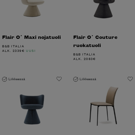
Flair O´ Maxi nojatuoli
Flair O´ Couture
ruokatuoli
B&B ITALIA
ALK.
2339
€
UUSI
B&B ITALIA
ALK.
2083
€
Liikkeessä
Liikkeessä