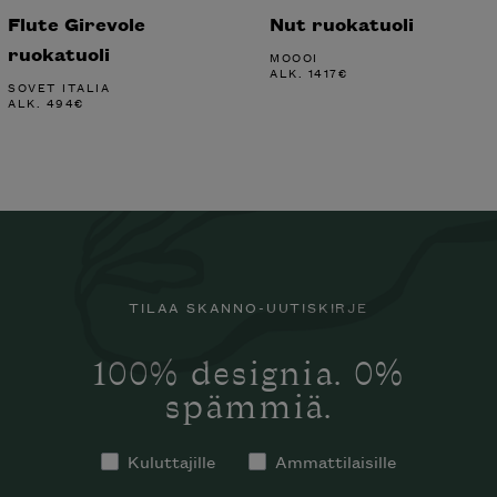
Flute Girevole
Nut ruokatuoli
ruokatuoli
MOOOI
ALK.
1417
€
SOVET ITALIA
ALK.
494
€
TILAA SKANNO-UUTISKIRJE
100% designia. 0%
spämmiä.
Kuluttajille
Ammattilaisille