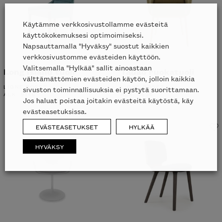
Käytämme verkkosivustollamme evästeitä
käyttökokemuksesi optimoimiseksi.
Napsauttamalla "Hyväksy" suostut kaikkien
verkkosivustomme evästeiden käyttöön.
Valitsemalla "Hylkää" sallit ainoastaan
Long Island tuoli
Tadao ruokatuoli
välttämättömien evästeiden käytön, jolloin kaikkia
LIGNE ROSET
LIGNE ROSET
sivuston toiminnallisuuksia ei pystytä suorittamaan.
ALK.
914
€
ALK.
563
€
Jos haluat poistaa joitakin evästeitä käytöstä, käy
evästeasetuksissa.
EVÄSTEASETUKSET
HYLKÄÄ
HYVÄKSY