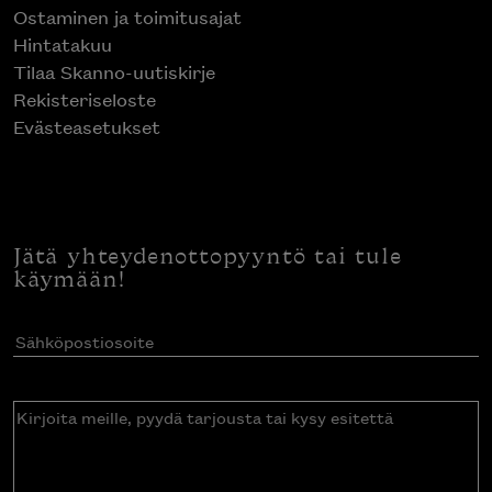
Ostaminen ja toimitusajat
Hintatakuu
Tilaa Skanno-uutiskirje
Rekisteriseloste
Evästeasetukset
Jätä yhteydenottopyyntö tai tule
käymään!
Sähköpostiosoite
(Pakollinen)
Kirjoita
meille,
pyydä
tarjousta