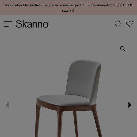
Tervetuloa Skannolle! Olemme avoinna ma-pe 10-18 (kesälauantait suljettu 1.8.
saakka).
TUOLIT
/
RUOKATUOLIT
/ MAGDA RUOKATUOLI
Haku
Type 2 or more characters for results.