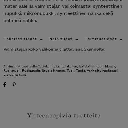
materiaaleilla valmistajan valikoimasta: synteettinen
nupukki, mikronupukki, synteettinen nahka sekä
pehmeä nahka.
Tekniset tiedot
Näin tilaat
Toimitustiedot
Valmistajan koko valikoima tilattavissa Skannolta.
Avainsanat tuotteelle
Cattelan Italia
,
Italialainen
,
Italialainen tuoli
,
Magda
,
Ruokatuoli
,
Ruokatuolit
,
Studio Kronos
,
Tuoli
,
Tuolit
,
Verhoiltu ruokatuoli
,
Verhoiltu tuoli
Yhteensopivia tuotteita