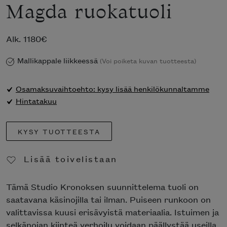
Magda ruokatuoli
Alk.
1180
€
Mallikappale liikkeessä
(Voi poiketa kuvan tuotteesta)
Osamaksuvaihtoehto: kysy lisää henkilökunnaltamme
Hintatakuu
KYSY TUOTTEESTA
Lisää toivelistaan
Poista toivelistasta
Tämä Studio Kronoksen suunnittelema tuoli on
saatavana käsinojilla tai ilman. Puiseen runkoon on
valittavissa kuusi erisävyistä materiaalia. Istuimen ja
selkänojan kiinteä verhoilu voidaan päällystää useilla