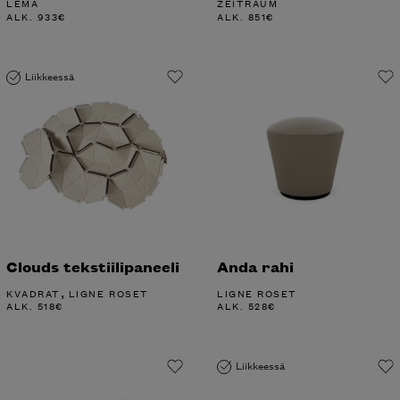
LEMA
ZEITRAUM
ALK.
933
€
ALK.
851
€
Liikkeessä
Clouds tekstiilipaneeli
Anda rahi
,
KVADRAT
LIGNE ROSET
LIGNE ROSET
ALK.
518
€
ALK.
528
€
Liikkeessä