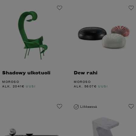
Shadowy ulkotuoli
Dew rahi
MOROSO
MOROSO
ALK.
2041
€
UUSI
ALK.
5607
€
UUSI
Liikkeessä