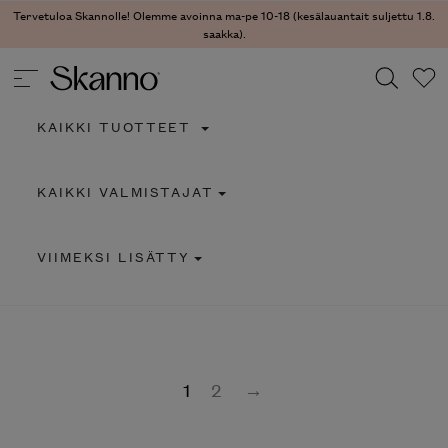
Tervetuloa Skannolle! Olemme avoinna ma-pe 10-18 (kesälauantait suljettu 1.8.
saakka).
KAIKKI TUOTTEET
Haku
KAIKKI VALMISTAJAT
Type 2 or more characters for results.
VIIMEKSI LISÄTTY
1
2
→