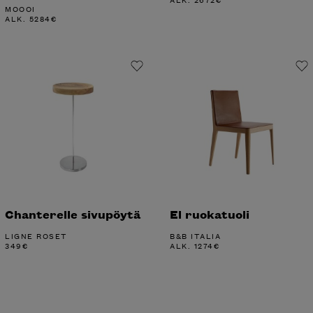
MOOOI
ALK.
5284
€
Chanterelle sivupöytä
El ruokatuoli
LIGNE ROSET
B&B ITALIA
349
€
ALK.
1274
€