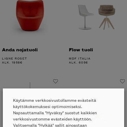
Anda nojatuoli
Flow tuoli
LIGNE ROSET
MDF ITALIA
ALK.
1958
€
ALK.
605
€
Käytämme verkkosivustollamme evästeitä
käyttökokemuksesi optimoimiseksi.
Napsauttamalla "Hyväksy" suostut kaikkien
verkkosivustomme evästeiden käyttöön.
Valitsemalla "Hylkää" sallit ainoastaan