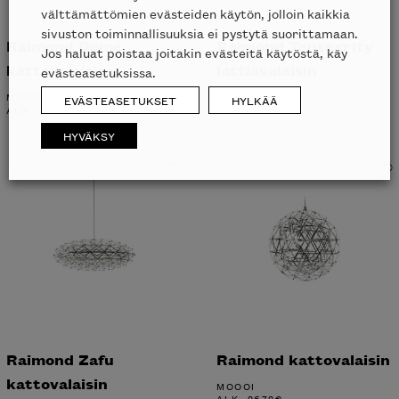
välttämättömien evästeiden käytön, jolloin kaikkia
sivuston toiminnallisuuksia ei pystytä suorittamaan.
Raimond Dome
Raimond Tensegrity
Jos haluat poistaa joitakin evästeitä käytöstä, käy
kattovalaisin
lattiavalaisin
evästeasetuksissa.
MOOOI
MOOOI
EVÄSTEASETUKSET
HYLKÄÄ
ALK.
3742
€
ALK.
4594
€
HYVÄKSY
Raimond Zafu
Raimond kattovalaisin
kattovalaisin
MOOOI
ALK.
2672
€