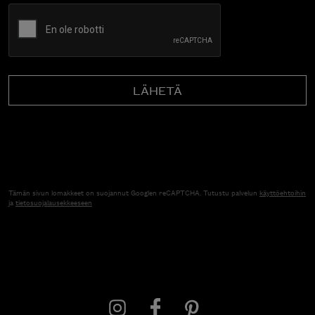
CAPTCHA
Tämän sivun lomakkeet on suojannut Googlen reCAPTCHA. Tutustu palvelun
käyttöehtoihin
ja
tietosuojalausekkeeseen