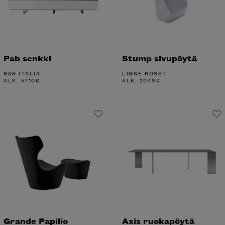
Pab senkki
Stump sivupöytä
B&B ITALIA
LIGNE ROSET
ALK.
5710
€
ALK.
2049
€
Grande Papilio
Axis ruokapöytä