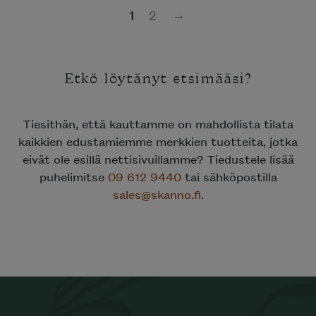
1
2
→
Etkö löytänyt etsimääsi?
Tiesithän, että kauttamme on mahdollista tilata
kaikkien edustamiemme merkkien tuotteita, jotka
eivät ole esillä nettisivuillamme? Tiedustele lisää
puhelimitse
09 612 9440
tai sähköpostilla
sales@skanno.fi
.