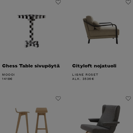
Chess Table sivupöytä
Cityloft nojatuoli
MOOOI
LIGNE ROSET
1418
€
ALK.
3536
€