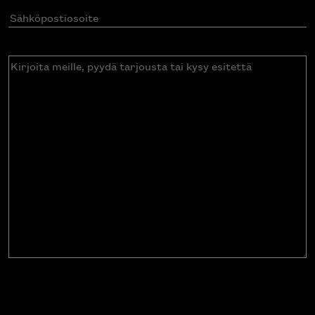
Sähköpostiosoite
(Pakollinen)
Kirjoita
meille,
pyydä
tarjousta
tai
kysy
esitettä