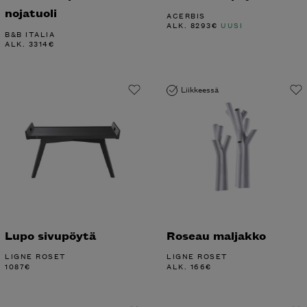
nojatuoli
ACERBIS
ALK.
8293
€
UUSI
B&B ITALIA
ALK.
3314
€
Liikkeessä
Lupo sivupöytä
Roseau maljakko
LIGNE ROSET
LIGNE ROSET
1087
€
ALK.
166
€