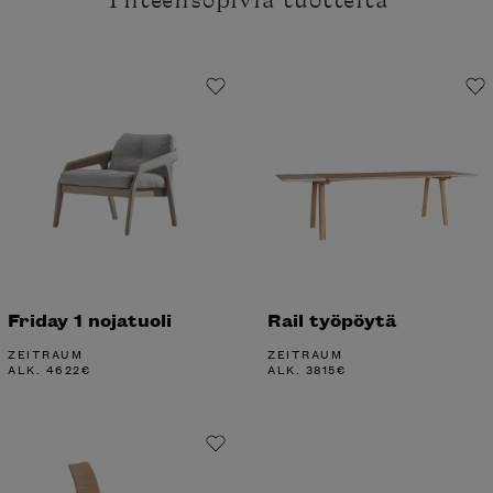
Yhteensopivia tuotteita
Friday 1 nojatuoli
Rail työpöytä
ZEITRAUM
ZEITRAUM
ALK.
4622
€
ALK.
3815
€