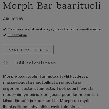
Morph Bar baarituoli
Alk.
1061
€
Osamaksuvaihtoehto: kysy lisää henkilökunnaltamme
Hintatakuu
KYSY TUOTTEESTA
Lisää toivelistaan
Poista toivelistasta
Morph-baarituolin tunnistaa tyylikkyydestä,
massiivipuusta muotoillusta rungosta ja
ergonomisesta istuimesta. Tuoli sopii hienosti
moderniin ympäristöön, jossa puun luonne antaa
tilaan lämpöä ja kodikkuutta. Morph on myös
ihanteellinen kahviloihin, ravintoloihin tai