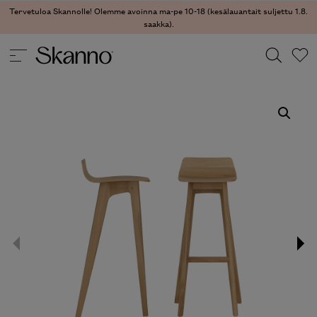
Tervetuloa Skannolle! Olemme avoinna ma-pe 10-18 (kesälauantait suljettu 1.8.
saakka).
TUOLIT
/
BAARITUOLIT
/ MORPH BAR BAARITUOLI
Haku
Type 2 or more characters for results.