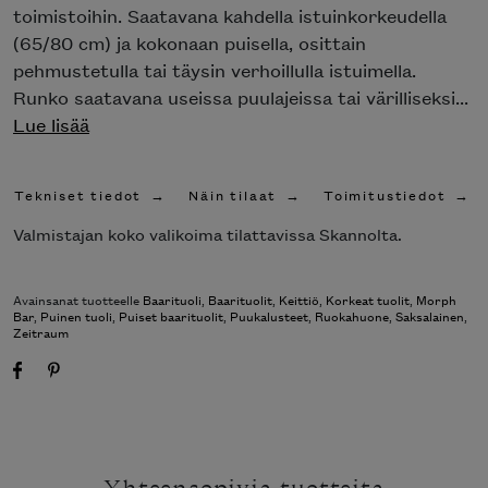
toimistoihin. Saatavana kahdella istuinkorkeudella
(65/80 cm) ja kokonaan puisella, osittain
pehmustetulla tai täysin verhoillulla istuimella.
Runko saatavana useissa puulajeissa tai värilliseksi...
Lue lisää
Tekniset tiedot
Näin tilaat
Toimitustiedot
Valmistajan koko valikoima tilattavissa Skannolta.
Avainsanat tuotteelle
Baarituoli
,
Baarituolit
,
Keittiö
,
Korkeat tuolit
,
Morph
Bar
,
Puinen tuoli
,
Puiset baarituolit
,
Puukalusteet
,
Ruokahuone
,
Saksalainen
,
Zeitraum