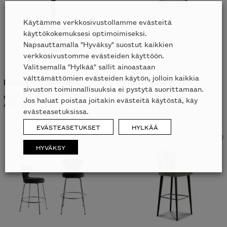
Käytämme verkkosivustollamme evästeitä
käyttökokemuksesi optimoimiseksi.
Napsauttamalla "Hyväksy" suostut kaikkien
verkkosivustomme evästeiden käyttöön.
Valitsemalla "Hylkää" sallit ainoastaan
välttämättömien evästeiden käytön, jolloin kaikkia
Duetto baarituoli
Hana baarituoli
sivuston toiminnallisuuksia ei pystytä suorittamaan.
MDF ITALIA
MOOOI
Jos haluat poistaa joitakin evästeitä käytöstä, käy
ALK.
579
€
ALK.
1096
€
UUSI
evästeasetuksissa.
EVÄSTEASETUKSET
HYLKÄÄ
HYVÄKSY