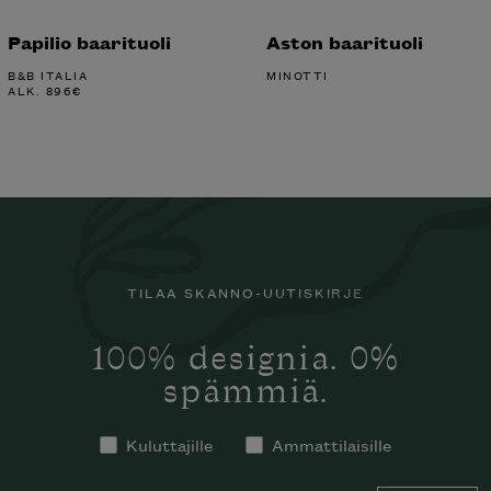
Papilio baarituoli
Aston baarituoli
B&B ITALIA
MINOTTI
ALK.
896
€
TILAA SKANNO-UUTISKIRJE
100% designia. 0%
spämmiä.
Kuluttajille
Ammattilaisille