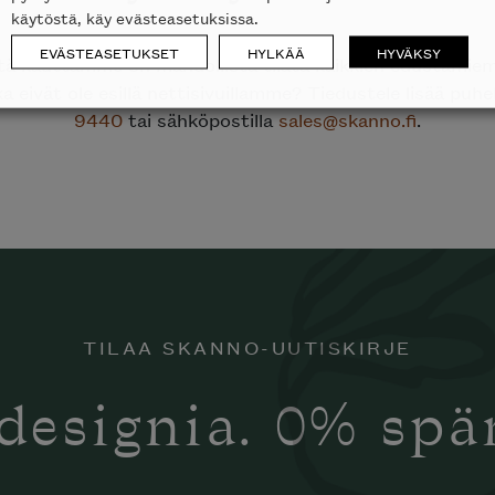
käytöstä, käy evästeasetuksissa.
EVÄSTEASETUKSET
HYLKÄÄ
HYVÄKSY
ttä kauttamme on mahdollista tilata kaikkien edustami
ka eivät ole esillä nettisivuillamme? Tiedustele lisää puh
9440
tai sähköpostilla
sales@skanno.fi
.
TILAA SKANNO-UUTISKIRJE
designia. 0% sp