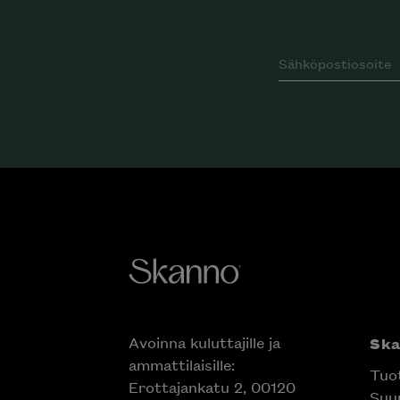
Avoinna kuluttajille ja
Sk
ammattilaisille:
Tuo
Erottajankatu 2, 00120
Suun