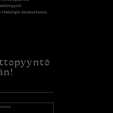
ektimyynti
e Helsingin keskustassa
ottopyyntö
än!