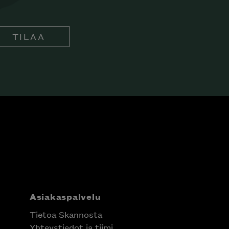
TILAA
Asiakaspalvelu
Tietoa Skannosta
Yhteystiedot ja tiimi