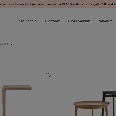
ervetuloa Skannolle! Olemme avoinna ma-pe 10-18 (kesälauantait suljettu 1.8. saakka
Inspiraatio
Tuotteet
Tuotemerkit
Palvelut
AJAT
r results.