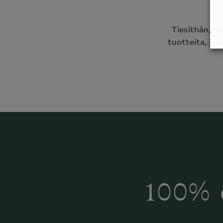
Tiesithän, e
tuotteita, jot
100% 