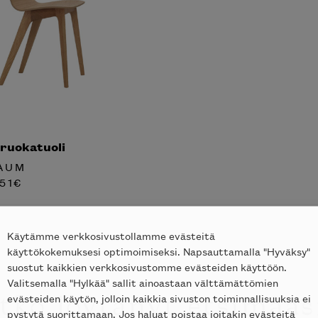
ruokatuoli
AUM
51
€
Käytämme verkkosivustollamme evästeitä
käyttökokemuksesi optimoimiseksi. Napsauttamalla "Hyväksy"
suostut kaikkien verkkosivustomme evästeiden käyttöön.
Valitsemalla "Hylkää" sallit ainoastaan välttämättömien
evästeiden käytön, jolloin kaikkia sivuston toiminnallisuuksia ei
tkö löytänyt etsimääs
pystytä suorittamaan. Jos haluat poistaa joitakin evästeitä