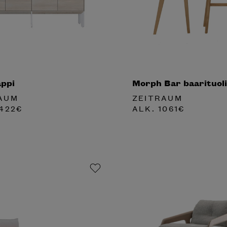
appi
Morph Bar baarituoli
AUM
ZEITRAUM
422
€
ALK.
1061
€