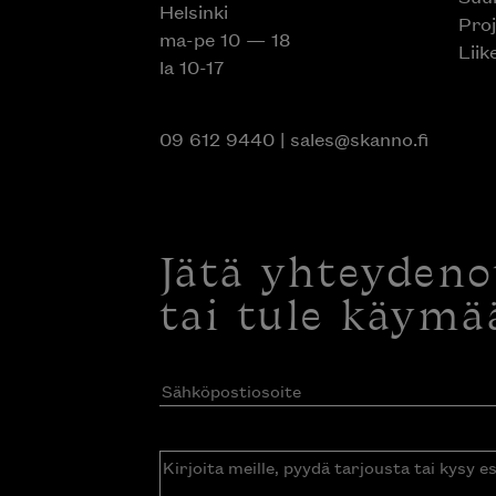
Helsinki
Proj
ma-pe 10 — 18
Liik
la 10-17
09 612 9440
|
sales@skanno.fi
Jätä yhteyden
tai tule käymä
Sähköpostiosoite
(Pakollinen)
Kirjoita
meille,