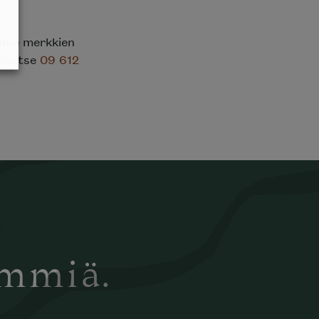
emme merkkien
elimitse
09 612
ämmiä.