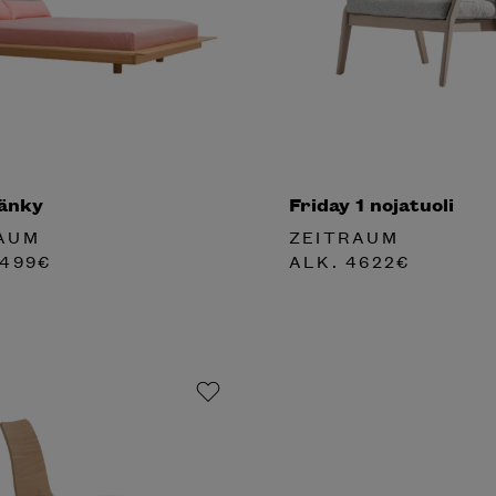
änky
Friday 1 nojatuoli
AUM
ZEITRAUM
499
€
ALK.
4622
€