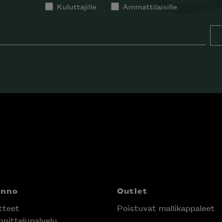
Kuluttajille
Ammattilaisille
anno
Outlet
tteet
Poistuvat mallikappaleet
nittelupalvelu