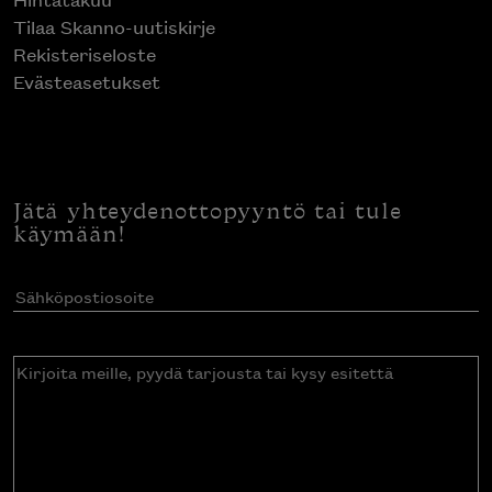
Tilaa Skanno-uutiskirje
Rekisteriseloste
Evästeasetukset
Jätä yhteydenottopyyntö tai tule
käymään!
Sähköpostiosoite
(Pakollinen)
Kirjoita
meille,
pyydä
tarjousta
tai