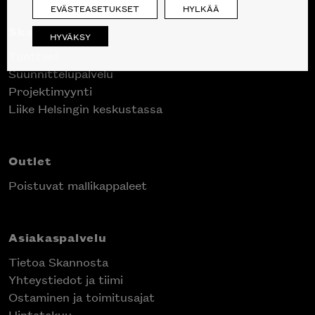
EVÄSTEASETUKSET
HYLKÄÄ
Skanno
HYVÄKSY
Tuotteet
Suunnittelupalvelu
Projektimyynti
Liike Helsingin keskustassa
Outlet
Poistuvat mallikappaleet
Asiakaspalvelu
Tietoa Skannosta
Yhteystiedot ja tiimi
Ostaminen ja toimitusajat
Hintatakuu