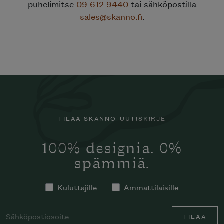
puhelimitse
09 612 9440
tai sähköpostilla
sales@skanno.fi
.
TILAA SKANNO-UUTISKIRJE
100% designia. 0%
spämmiä.
Kuluttajille
Ammattilaisille
TILAA