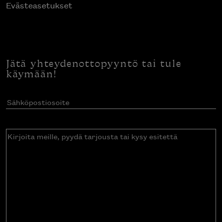
Evästeasetukset
Jätä yhteydenottopyyntö tai tule
käymään!
Sähköpostiosoite
(Pakollinen)
Kirjoita
meille,
pyydä
tarjousta
tai
kysy
esitettä