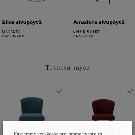
Elios sivupöytä
Amadora sivupöytä
MAXALTO
LIGNE ROSET
ALK.
1030
€
ALK.
347
€
Tutustu myös
Käytämme verkkosivustollamme evästeitä