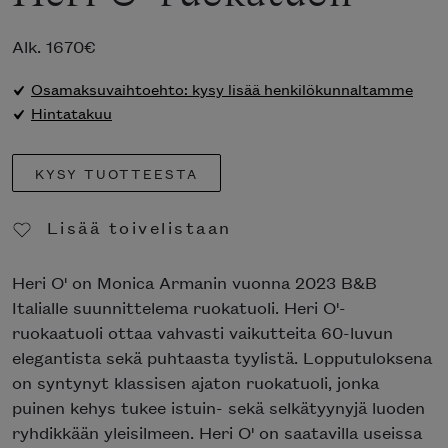
Alk.
1670
€
Osamaksuvaihtoehto: kysy lisää henkilökunnaltamme
Hintatakuu
KYSY TUOTTEESTA
Lisää toivelistaan
Poista toivelistasta
Heri O' on Monica Armanin vuonna 2023 B&B
Italialle suunnittelema ruokatuoli. Heri O'-
ruokaatuoli ottaa vahvasti vaikutteita 60-luvun
elegantista sekä puhtaasta tyylistä. Lopputuloksena
on syntynyt klassisen ajaton ruokatuoli, jonka
puinen kehys tukee istuin- sekä selkätyynyjä luoden
ryhdikkään yleisilmeen. Heri O' on saatavilla useissa