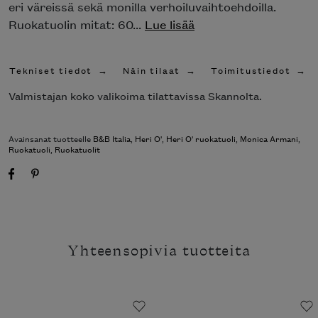
eri väreissä sekä monilla verhoiluvaihtoehdoilla.
Ruokatuolin mitat: 60...
Lue lisää
Tekniset tiedot
Näin tilaat
Toimitustiedot
Valmistajan koko valikoima tilattavissa Skannolta.
Avainsanat tuotteelle
B&B Italia
,
Heri O'
,
Heri O' ruokatuoli
,
Monica Armani
,
Ruokatuoli
,
Ruokatuolit
Yhteensopivia tuotteita