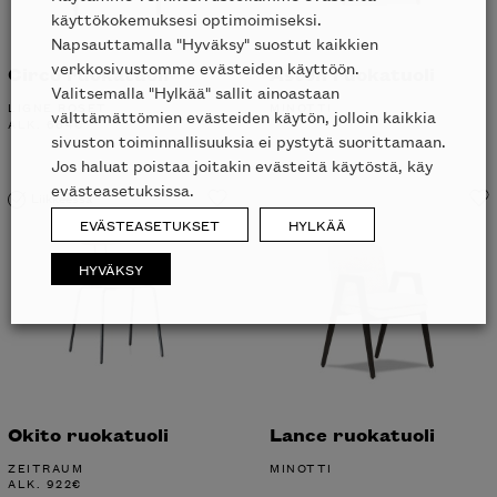
käyttökokemuksesi optimoimiseksi.
Napsauttamalla "Hyväksy" suostut kaikkien
verkkosivustomme evästeiden käyttöön.
Circo ruokatuoli
Aston ruokatuoli
Valitsemalla "Hylkää" sallit ainoastaan
LIGNE ROSET
MINOTTI
välttämättömien evästeiden käytön, jolloin kaikkia
ALK.
664
€
sivuston toiminnallisuuksia ei pystytä suorittamaan.
Jos haluat poistaa joitakin evästeitä käytöstä, käy
evästeasetuksissa.
Liikkeessä
EVÄSTEASETUKSET
HYLKÄÄ
HYVÄKSY
Okito ruokatuoli
Lance ruokatuoli
ZEITRAUM
MINOTTI
ALK.
922
€