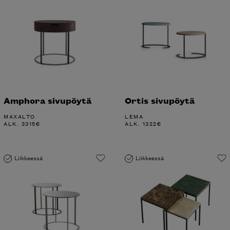
Amphora sivupöytä
Ortis sivupöytä
MAXALTO
LEMA
ALK.
3315
€
ALK.
1322
€
Liikkeessä
Liikkeessä